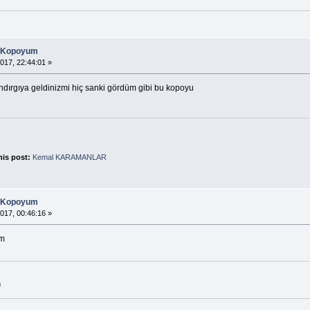
n Kopoyum
017, 22:44:01 »
ndırgıya geldinizmi hiç sanki gördüm gibi bu kopoyu
his post:
Kemal KARAMANLAR
n Kopoyum
017, 00:46:16 »
am
m