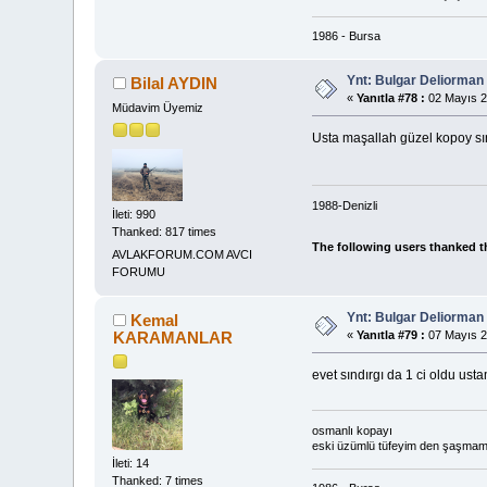
1986 - Bursa
Ynt: Bulgar Deliorma
Bilal AYDIN
«
Yanıtla #78 :
02 Mayıs 2
Müdavim Üyemiz
Usta maşallah güzel kopoy sı
1988-Denizli
İleti: 990
Thanked: 817 times
The following users thanked t
AVLAKFORUM.COM AVCI
FORUMU
Ynt: Bulgar Deliorma
Kemal
KARAMANLAR
«
Yanıtla #79 :
07 Mayıs 2
evet sındırgı da 1 ci oldu ust
osmanlı kopayı
eski üzümlü tüfeyim den şaşma
İleti: 14
Thanked: 7 times