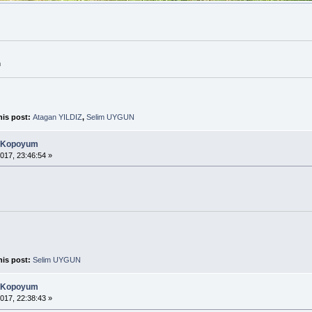
m
his post:
Atagan YILDIZ
,
Selim UYGUN
n Kopoyum
017, 23:46:54 »
his post:
Selim UYGUN
n Kopoyum
017, 22:38:43 »