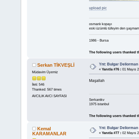
upload pic
osmanlı kopayı
eski üzümlü tüfeyim den şaşma
1986 - Bursa
The following users thanked t
Ynt: Bulgar Deliorma
Serkan TİKVEŞLİ
«
Yanıtla #76 :
01 Mayıs 2
Müdavim Üyemiz
Maşallah
İleti: 546
Thanked: 567 times
AVCILIK AVCI SAYFASI
Serkantkv
1975 istanbul
The following users thanked t
Ynt: Bulgar Deliorma
Kemal
KARAMANLAR
«
Yanıtla #77 :
02 Mayıs 2