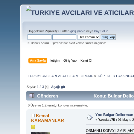
Hoşgeldiniz
Ziyaretçi
. Lütfen
giriş yapın
veya
kayıt olun
.
Kullanıcı adınızı, şifrenizi ve aktif kalma süresini giriniz
Ana Sayfa
İletişim
Giriş Yap
Kayıt Ol
TURKIYE AVCILARI VE ATICILARI FORUMU
»
KÖPEKLER HAKKINDA 
Sayfa:
1
2
3
[
4
]
Aşağı git
Gönderen
Konu: Bulgar Deli
0 Üye ve 1 Ziyaretçi konuyu incelemekte.
Ynt: Bulgar Deliorma
Kemal
KARAMANLAR
«
Yanıtla #75 :
01 Mayıs 2
OSMANLI KOPAYI İZMİR ,AN