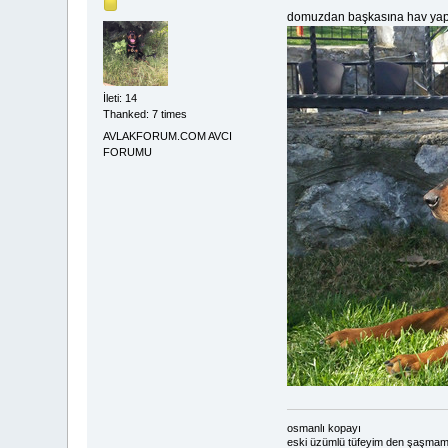
domuzdan başkasına hav ya
İleti: 14
Thanked: 7 times
AVLAKFORUM.COM AVCI
FORUMU
osmanlı kopayı
eski üzümlü tüfeyim den şaşma