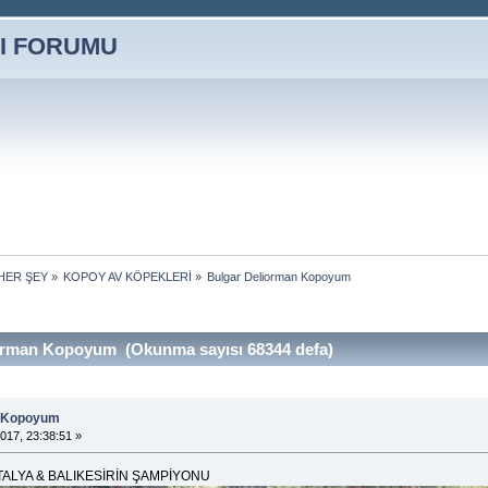
HER ŞEY
»
KOPOY AV KÖPEKLERİ
»
Bulgar Deliorman Kopoyum
orman Kopoyum (Okunma sayısı 68344 defa)
n Kopoyum
017, 23:38:51 »
TALYA & BALIKESİRİN ŞAMPİYONU