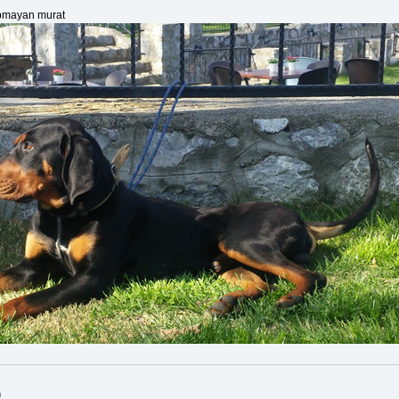
pmayan murat
m