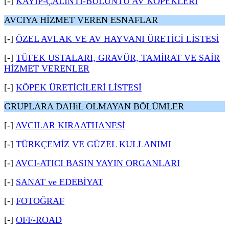
[-]
KAYIP-ÇALINTI-BULUNTU AV KÖPEKLERİ
AVCIYA HİZMET VEREN ESNAFLAR
[-]
ÖZEL AVLAK VE AV HAYVANI ÜRETİCİ LİSTESİ
[-]
TÜFEK USTALARI, GRAVÜR, TAMİRAT VE SAİR
HİZMET VERENLER
[-]
KÖPEK ÜRETİCİLERİ LİSTESİ
GRUPLARA DAHiL OLMAYAN BÖLÜMLER
[-]
AVCILAR KIRAATHANESİ
[-]
TÜRKÇEMİZ VE GÜZEL KULLANIMI
[-]
AVCI-ATICI BASIN YAYIN ORGANLARI
[-]
SANAT ve EDEBİYAT
[-]
FOTOĞRAF
[-]
OFF-ROAD