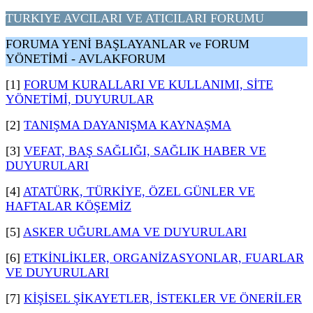
TURKIYE AVCILARI VE ATICILARI FORUMU
FORUMA YENİ BAŞLAYANLAR ve FORUM
YÖNETİMİ - AVLAKFORUM
[1]
FORUM KURALLARI VE KULLANIMI, SİTE
YÖNETİMİ, DUYURULAR
[2]
TANIŞMA DAYANIŞMA KAYNAŞMA
[3]
VEFAT, BAŞ SAĞLIĞI, SAĞLIK HABER VE
DUYURULARI
[4]
ATATÜRK, TÜRKİYE, ÖZEL GÜNLER VE
HAFTALAR KÖŞEMİZ
[5]
ASKER UĞURLAMA VE DUYURULARI
[6]
ETKİNLİKLER, ORGANİZASYONLAR, FUARLAR
VE DUYURULARI
[7]
KİŞİSEL ŞİKAYETLER, İSTEKLER VE ÖNERİLER