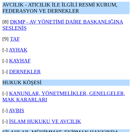
AVCILIK - ATICILIK İLE İLGİLİ RESMİ KURUM,
FEDERASYON VE DERNEKLER
[8]
DKMP - AV YÖNETİMİ DAİRE BAŞKANLIĞINA
SESLENİŞ
[9]
TAF
[-]
AYHAK
[-]
KAYHAF
[-]
DERNEKLER
HUKUK KÖŞESİ
[-]
KANUNLAR, YÖNETMELİKLER, GENELGELER,
MAK KARARLARI
[-]
AVBIS
[-]
İSLAM HUKUKU VE AVCILIK