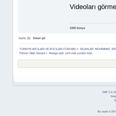
Videoları görmem
1995-Konya
Sayfa: [
1
]
Yukarı git
TURKIYE AVCILARI VE ATICILARI FORUMU
»
SİLAHLAR, MÜHİMMAT, EK
Panzer Silah Sanayii
»
Astega wp5  yerli malı yurdun malı
SMF 2.0.1
Simp
S
Bu sayfa 0.297 