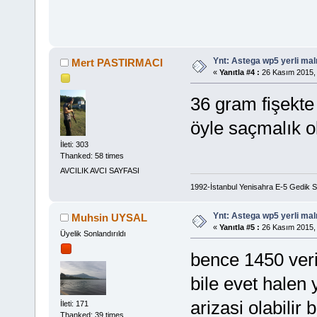
Ynt: Astega wp5 yerli mal
Mert PASTIRMACI
«
Yanıtla #4 :
26 Kasım 2015, 
36 gram fişekte
öyle saçmalık o
İleti: 303
Thanked: 58 times
AVCILIK AVCI SAYFASI
1992-İstanbul Yenisahra E-5 Gedik 
Ynt: Astega wp5 yerli mal
Muhsin UYSAL
«
Yanıtla #5 :
26 Kasım 2015, 
Üyelik Sonlandırıldı
bence 1450 veri
bile evet halen
arizasi olabili
İleti: 171
Thanked: 39 times