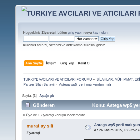
Hoşgeldiniz
Ziyaretçi
. Lütfen
giriş yapın
veya
kayıt olun
.
Kullanıcı adınızı, şifrenizi ve aktif kalma süresini giriniz
Ana Sayfa
İletişim
Giriş Yap
Kayıt Ol
TURKIYE AVCILARI VE ATICILARI FORUMU
»
SİLAHLAR, MÜHİMMAT, EK
Panzer Silah Sanayii
»
Astega wp5  yerli malı yurdun malı
Sayfa: [
1
]
Aşağı git
Gönderen
Konu: Astega wp5 yerl
0 Üye ve 1 Ziyaretçi konuyu incelemekte.
Astega wp5 yerli malı yur
murat ay sili
«
:
26 Kasım 2015, 18:23:52 »
Ziyaretçi