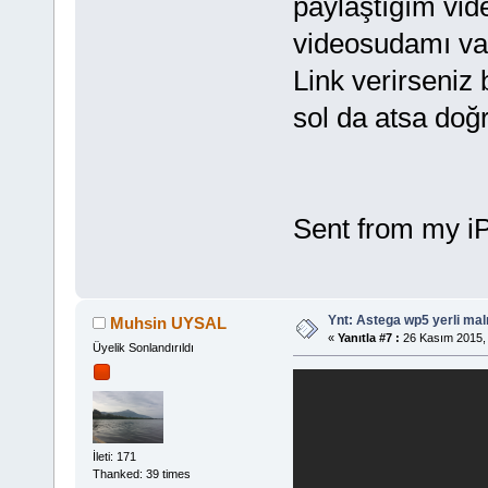
paylaştığım vi
videosudamı va
Link verirseniz
sol da atsa doğ
Sent from my i
Ynt: Astega wp5 yerli mal
Muhsin UYSAL
«
Yanıtla #7 :
26 Kasım 2015, 
Üyelik Sonlandırıldı
İleti: 171
Thanked: 39 times