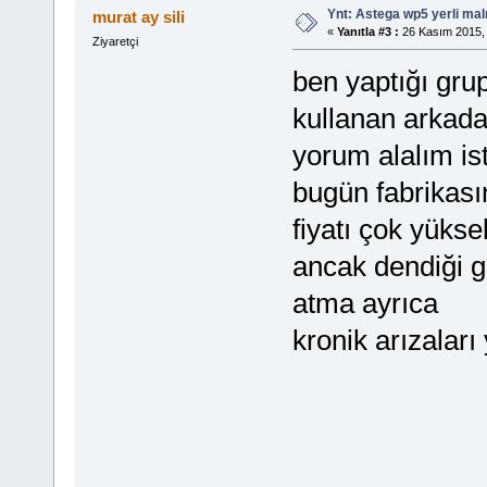
Ynt: Astega wp5 yerli mal
murat ay sili
«
Yanıtla #3 :
26 Kasım 2015, 
Ziyaretçi
ben yaptığı gr
kullanan arkada
yorum alalım is
bugün fabrikası
fiyatı çok yüks
ancak dendiği gi
atma ayrıca
kronik arızaları