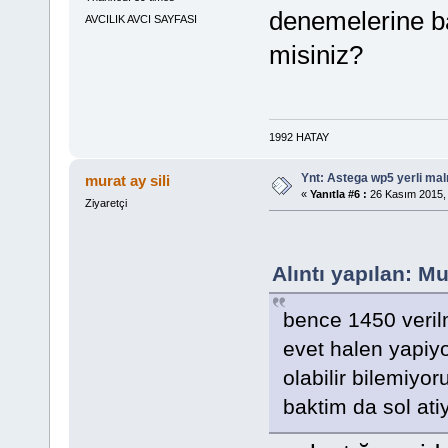
denemelerine ba
AVCILIK AVCI SAYFASI
misiniz?
1992 HATAY
Ynt: Astega wp5 yerli mal
murat ay sili
«
Yanıtla #6 :
26 Kasım 2015, 
Ziyaretçi
Alıntı yapılan: 
bence 1450 verilm
evet halen yapiy
olabilir bilemiy
baktim da sol ati