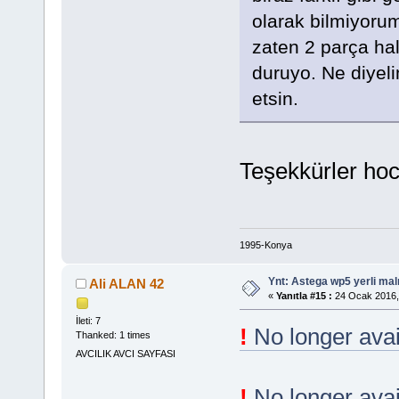
olarak bilmiyoru
zaten 2 parça hal
duruyo. Ne diyelim
etsin.
Teşekkürler hoc
1995-Konya
Ynt: Astega wp5 yerli mal
Ali ALAN 42
«
Yanıtla #15 :
24 Ocak 2016,
İleti: 7
!
No longer avai
Thanked: 1 times
AVCILIK AVCI SAYFASI
!
No longer avai