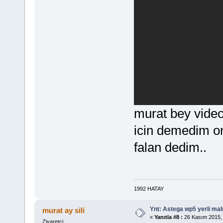
murat bey video
icin demedim onc
falan dedim..
1992 HATAY
Ynt: Astega wp5 yerli mal
murat ay sili
«
Yanıtla #8 :
26 Kasım 2015, 
Ziyaretçi