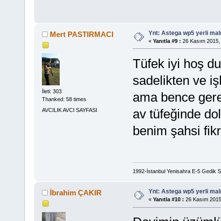
Ynt: Astega wp5 yerli mal
Mert PASTIRMACI
«
Yanıtla #9 :
26 Kasım 2015, 
Tüfek iyi hoş d
sadelikten ve iş
İleti: 303
ama bence gerek
Thanked: 58 times
av tüfeğinde dol
AVCILIK AVCI SAYFASI
benim şahsi fik
1992-İstanbul Yenisahra E-5 Gedik 
Ynt: Astega wp5 yerli mal
İbrahim ÇAKIR
«
Yanıtla #10 :
26 Kasım 2015,