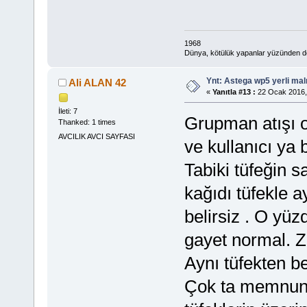
1968
Dünya, kötülük yapanlar yüzünden deği
Ynt: Astega wp5 yerli mal
Ali ALAN 42
«
Yanıtla #13 :
22 Ocak 2016,
İleti: 7
Grupman atışı o
Thanked: 1 times
AVCILIK AVCI SAYFASI
ve kullanıcı ya 
Tabiki tüfeğin 
kağıdı tüfekle a
belirsiz . O yü
gayet normal. Z
Aynı tüfekten b
Çok ta memnunu