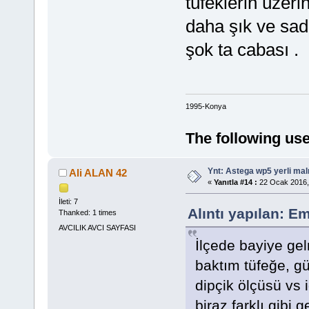
tüfeklerin üzeri
daha şık ve sade
şok ta cabası .
1995-Konya
The following use
Ynt: Astega wp5 yerli mal
Ali ALAN 42
«
Yanıtla #14 :
22 Ocak 2016,
İleti: 7
Alıntı yapılan: 
Thanked: 1 times
AVCILIK AVCI SAYFASI
İlçede bayiye gel
baktım tüfeğe, gü
dipçik ölçüsü vs i
biraz farklı gibi