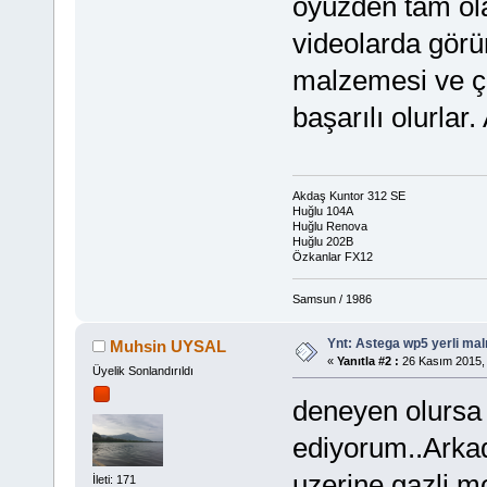
oyüzden tam ola
videolarda görü
malzemesi ve çe
başarılı olurlar.
Akdaş Kuntor 312 SE
Huğlu 104A
Huğlu Renova
Huğlu 202B
Özkanlar FX12
Samsun / 1986
Ynt: Astega wp5 yerli mal
Muhsin UYSAL
«
Yanıtla #2 :
26 Kasım 2015, 
Üyelik Sonlandırıldı
deneyen olursa
ediyorum..Arkad
uzerine gazli mo
İleti: 171