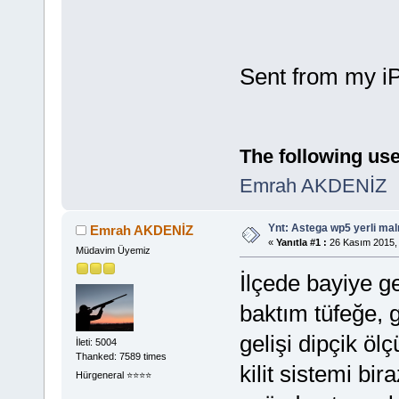
Sent from my i
The following use
Emrah AKDENİZ
Ynt: Astega wp5 yerli mal
Emrah AKDENİZ
«
Yanıtla #1 :
26 Kasım 2015, 
Müdavim Üyemiz
İlçede bayiye ge
baktım tüfeğe, g
gelişi dipçik öl
İleti: 5004
Thanked: 7589 times
kilit sistemi bir
Hürgeneral ⭐️⭐️⭐️⭐️