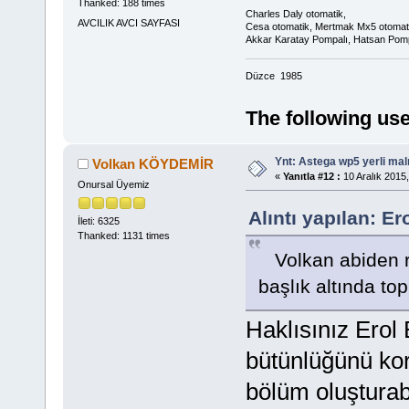
Thanked: 188 times
Charles Daly otomatik,
AVCILIK AVCI SAYFASI
Cesa otomatik, Mertmak Mx5 otomat
Akkar Karatay Pompalı, Hatsan Pomp
Düzce 1985
The following use
Ynt: Astega wp5 yerli mal
Volkan KÖYDEMİR
«
Yanıtla #12 :
10 Aralık 2015,
Onursal Üyemiz
Alıntı yapılan: E
İleti: 6325
Thanked: 1131 times
Volkan abiden ric
başlık altında top
Haklısınız Erol
bütünlüğünü ko
bölüm oluşturabil