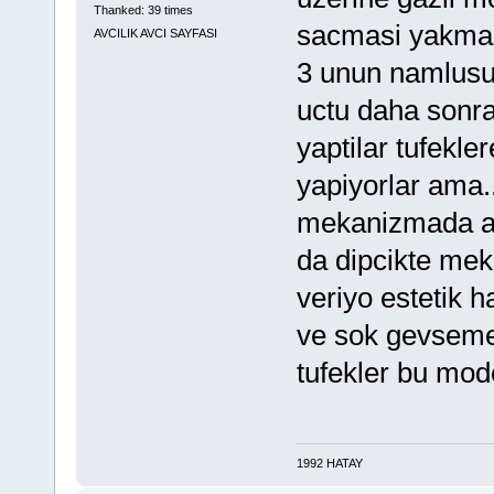
Thanked: 39 times
sacmasi yakmas
AVCILIK AVCI SAYFASI
3 unun namlusu
uctu daha sonra
yaptilar tufekle
yapiyorlar ama..
mekanizmada as
da dipcikte mek
veriyo estetik h
ve sok gevseme
tufekler bu mod
1992 HATAY