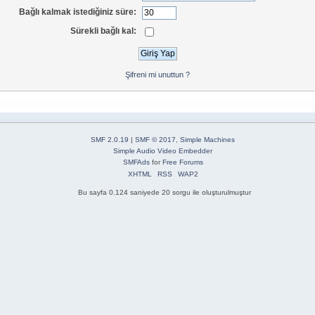
Bağlı kalmak istediğiniz süre:
Sürekli bağlı kal:
Şifreni mi unuttun ?
SMF 2.0.19
|
SMF © 2017
,
Simple Machines
Simple Audio Video Embedder
SMFAds
for
Free Forums
XHTML
RSS
WAP2
Bu sayfa 0.124 saniyede 20 sorgu ile oluşturulmuştur