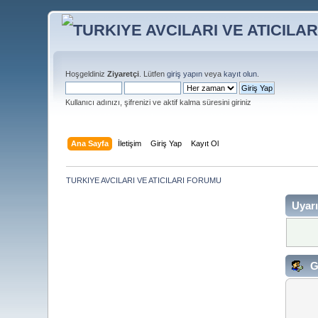
Hoşgeldiniz
Ziyaretçi
. Lütfen
giriş yapın
veya
kayıt olun
.
Kullanıcı adınızı, şifrenizi ve aktif kalma süresini giriniz
Ana Sayfa
İletişim
Giriş Yap
Kayıt Ol
TURKIYE AVCILARI VE ATICILARI FORUMU
Uyarı
G