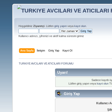
Hoşgeldiniz
Ziyaretçi
. Lütfen
giriş yapın
veya
kayıt olun
.
Kullanıcı adınızı, şifrenizi ve aktif kalma süresini giriniz
Ana Sayfa
İletişim
Giriş Yap
Kayıt Ol
TURKIYE AVCILARI VE ATICILARI FORUMU
Uyarı!
Sadece kayıtlı üy
Lütfen giriş yapın veya
kayıt olun
TU
Giriş Yap
Kullanıcı A
Şif