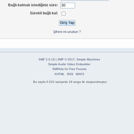
Bağlı kalmak istediğiniz süre:
Sürekli bağlı kal:
Şifreni mi unuttun ?
SMF 2.0.19
|
SMF © 2017
,
Simple Machines
Simple Audio Video Embedder
SMFAds
for
Free Forums
XHTML
RSS
WAP2
Bu sayfa 0.022 saniyede 19 sorgu ile oluşturulmuştur