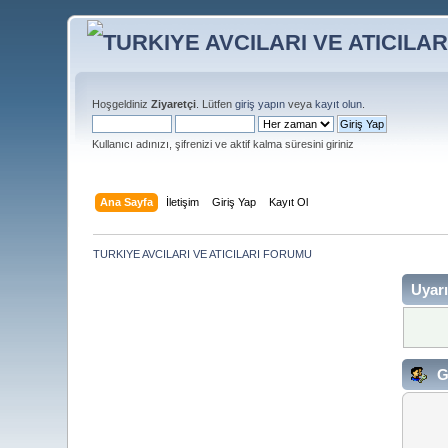
Hoşgeldiniz
Ziyaretçi
. Lütfen
giriş yapın
veya
kayıt olun
.
Kullanıcı adınızı, şifrenizi ve aktif kalma süresini giriniz
Ana Sayfa
İletişim
Giriş Yap
Kayıt Ol
TURKIYE AVCILARI VE ATICILARI FORUMU
Uyarı
G