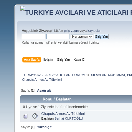
Hoşgeldiniz
Ziyaretçi
. Lütfen
giriş yapın
veya
kayıt olun
.
Kullanıcı adınızı, şifrenizi ve aktif kalma süresini giriniz
Ana Sayfa
İletişim
Giriş Yap
Kayıt Ol
TURKIYE AVCILARI VE ATICILARI FORUMU
»
SİLAHLAR, MÜHİMMAT, EK
Chapuis Armes Av Tüfekleri
Sayfa: [
1
]
Aşağı git
Konu
/
Başlatan
0 Üye ve 1 Ziyaretçi bölümü incelemekte.
Chapuis Armes Av Tüfekleri
Başlatan
Serhat KURTOĞLU
Sayfa: [
1
]
Yukarı git