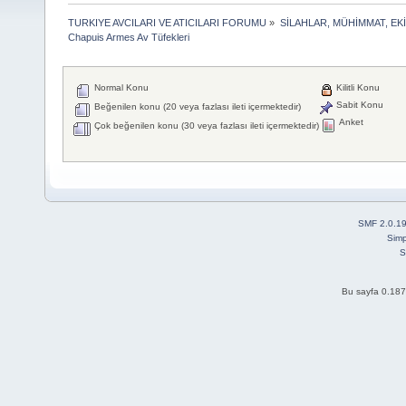
TURKIYE AVCILARI VE ATICILARI FORUMU
»
SİLAHLAR, MÜHİMMAT, EK
Chapuis Armes Av Tüfekleri
Normal Konu
Kilitli Konu
Sabit Konu
Beğenilen konu (20 veya fazlası ileti içermektedir)
Anket
Çok beğenilen konu (30 veya fazlası ileti içermektedir)
SMF 2.0.1
Simp
S
Bu sayfa 0.187 