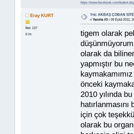
https://www.facebook.com/bulent.do
Ynt: AKBAŞ ÇOBAN SİTE
Eray KURT
«
Yanıtla #3 :
09 Eylül 2011, 2
İleti: 137
tigem olarak pek
0 rh-
düşünmüyorum e
olarak da biline
yapmıştır bu ne
kaymakamımız h
önceki kaymaka
2010 yılında bu 
hatırlanmasını bi
için çok teşekk
olarak bu organi