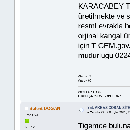
KARACABEY T
üretilmekte ve s
resmi evrakla b
orjinal kangal ü
için TİGEM.gov.
müdürlüğü 0224 6
Ata cy 71
Ata cy 66
Ahmet ÖZTÜRK
Lüleburgaz/KIRKLARELİ 1976
Ynt: AKBAŞ ÇOBAN SİTE
Bülent DOĞAN
«
Yanıtla #2 :
09 Eylül 2011, 1
Free Üye
Tigemde bulunan
İleti: 128