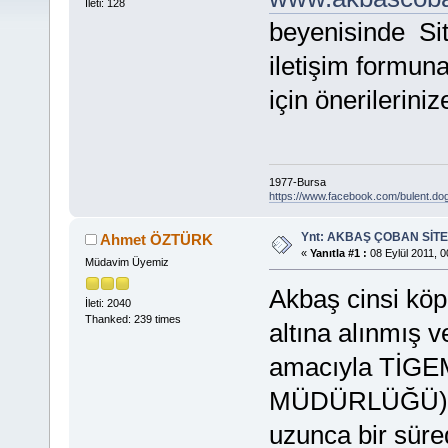
İleti: 128
beyenisinde Site
iletişim formuna
için önerileriniz
1977-Bursa
https://www.facebook.com/bulent.do
Ynt: AKBAŞ ÇOBAN SİTE
Ahmet ÖZTÜRK
«
Yanıtla #1 :
08 Eylül 2011, 0
Müdavim Üyemiz
Akbaş cinsi köp
İleti: 2040
Thanked: 239 times
altına alınmış 
amacıyla TİG
MÜDÜRLÜĞÜ) bu 
uzunca bir süre