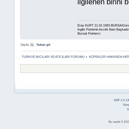
ilgilenen birini 
Eray KURT 21.02.1983 BURSA/Gür
İngiliz Pointerle Avcılık Bam Başkadır
Bursalı Pointerci
Sayfa: [
1
]
Yukarı git
TURKIYE AVCILARI VE ATICILARI FORUMU
»
KÖPEKLER HAKKINDA HER
SMF 2.0.1
Simp
S
Bu sayfa 0.202 