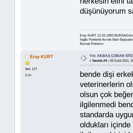
herkesin elini t
düşünüyorum sa
Eray KURT 21.02.1983 BURSA/Gür
İngiliz Pointerle Avcılık Bam Başkadır
Bursalı Pointerci
Ynt: AKBAŞ ÇOBAN SİTE
Eray KURT
«
Yanıtla #4 :
09 Eylül 2011, 2
İleti: 137
bende dişi erke
0 rh-
veterinerlerin o
olsun çok beğe
ilgilenmedi ben
standarda uygun
oldukları içind