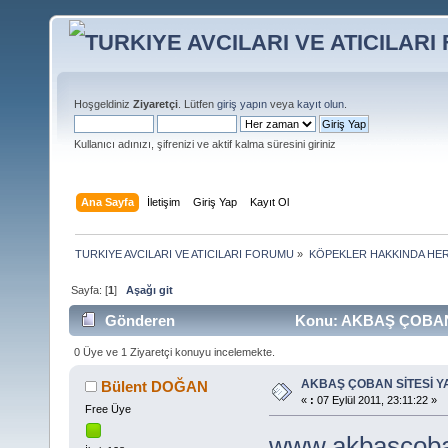
Hoşgeldiniz
Ziyaretçi
. Lütfen
giriş yapın
veya
kayıt olun
.
Kullanıcı adınızı, şifrenizi ve aktif kalma süresini giriniz
Ana Sayfa
İletişim
Giriş Yap
Kayıt Ol
TURKIYE AVCILARI VE ATICILARI FORUMU
»
KÖPEKLER HAKKINDA HER
Sayfa: [
1
]
Aşağı git
Gönderen
Konu: AKBAŞ ÇOBAN S
0 Üye ve 1 Ziyaretçi konuyu incelemekte.
AKBAŞ ÇOBAN SİTESİ Y
Bülent DOĞAN
«
:
07 Eylül 2011, 23:11:22 »
Free Üye
www.akbascob