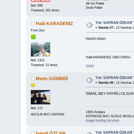
Alt-üst Patlar
İleti: 586
Sıralı Patlar
Thanked: 261 times
Ynt: SAFRAN ÖZKAR 
Halil KARADENİZ
«
Yanıtla #7 :
12 Haziran 2
Free Üye
hayırlı olsun
Halil KARADENİZ 1982-ORDU
İleti: 1321
Thanked: 21 times
resim
Ynt: SAFRAN ÖZKAR 
Metin GÜNİNDİ
«
Yanıtla #8 :
12 Haziran 2
İSMAİL BEY HAYIRLI OLSU
İleti: 172
1983-Antalya
AVCILIK AVCI SAYFASI
KÖPEKSİZ AVCI SUSUZ MUSLUĞ
image hosting services
Ynt: SAFRAN ÖZKAR 
İsmail ÖZCAN