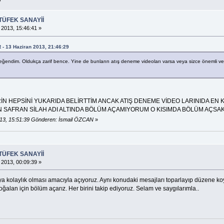
TÜFEK SANAYİİ
 2013, 15:46:41 »
 - 13 Haziran 2013, 21:46:29
ğendim. Oldukça zarif bence. Yine de bunların atış deneme videoları varsa veya sizce önemli ve farkl
İN HEPSİNİ YUKARIDA BELİRTTİM ANCAK ATIŞ DENEME VİDEO LARINIDA EN 
 SAFRAN SİLAH ADI ALTINDA BÖLÜM AÇAMIYORUM O KISIMDA BÖLÜM AÇSAK
13, 15:51:39 Gönderen: İsmail ÖZCAN
»
TÜFEK SANAYİİ
 2013, 00:09:39 »
ıya kolaylık olması amacıyla açıyoruz. Aynı konudaki mesajları toparlayıp düzene k
alan için bölüm açarız. Her birini takip ediyoruz. Selam ve saygılarımla..