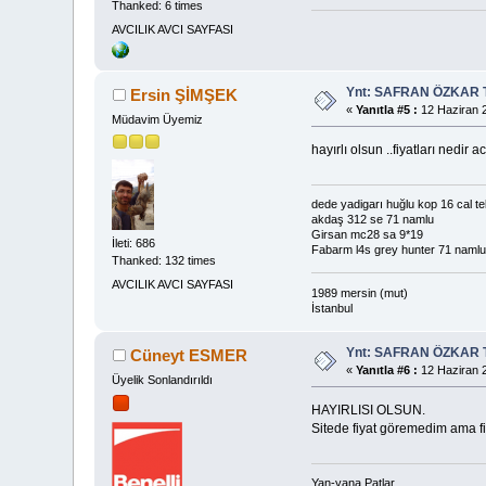
Thanked: 6 times
AVCILIK AVCI SAYFASI
Ynt: SAFRAN ÖZKAR 
Ersin ŞİMŞEK
«
Yanıtla #5 :
12 Haziran 2
Müdavim Üyemiz
hayırlı olsun ..fiyatları nedir 
dede yadigarı huğlu kop 16 cal t
akdaş 312 se 71 namlu
Girsan mc28 sa 9*19
İleti: 686
Fabarm l4s grey hunter 71 namlu
Thanked: 132 times
AVCILIK AVCI SAYFASI
1989 mersin (mut)
İstanbul
Ynt: SAFRAN ÖZKAR 
Cüneyt ESMER
«
Yanıtla #6 :
12 Haziran 2
Üyelik Sonlandırıldı
HAYIRLISI OLSUN.
Sitede fiyat göremedim ama fiy
Yan-yana Patlar