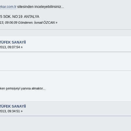
kar.com.tr
sitesinden inceleyebilirsiniz...
05 SOK. NO:19 ANTALYA
13, 09:06:09 Gönderen: İsmail ÖZCAN
»
TÜFEK SANAYİİ
013, 09:07:54 »
en şemsiyeyi yanına almaktır...
TÜFEK SANAYİİ
013, 09:34:51 »