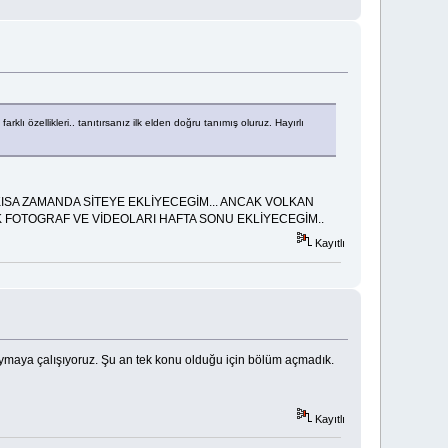
ı özellikleri.. tanıtırsanız ilk elden doğru tanımış oluruz. Hayırlı
KISA ZAMANDA SİTEYE EKLİYECEGİM... ANCAK VOLKAN
 FOTOGRAF VE VİDEOLARI HAFTA SONU EKLİYECEGİM..
Kayıtlı
oymaya çalışıyoruz. Şu an tek konu olduğu için bölüm açmadık.
Kayıtlı