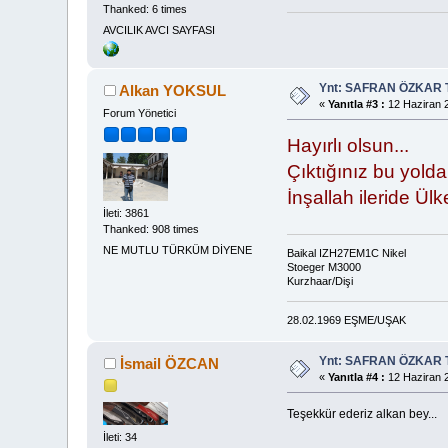
Thanked: 6 times
AVCILIK AVCI SAYFASI
Ynt: SAFRAN ÖZKAR 
Alkan YOKSUL
«
Yanıtla #3 :
12 Haziran 2
Forum Yönetici
Hayırlı olsun...
Çıktığınız bu yolda
İnşallah ileride Ülk
İleti: 3861
Thanked: 908 times
NE MUTLU TÜRKÜM DİYENE
Baikal IZH27EM1C Nikel
Stoeger M3000
Kurzhaar/Dişi
28.02.1969 EŞME/UŞAK
Ynt: SAFRAN ÖZKAR 
İsmail ÖZCAN
«
Yanıtla #4 :
12 Haziran 2
Teşekkür ederiz alkan bey...
İleti: 34