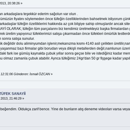
013, 20:38:26 »
nan arkadaşlara teşekkür ederim sağolun var olun .
ümüzün fiyatını söylemeden önce tüfeğin özelliklerinden bahsetmek istiyorum çünkü bi
n arkadaşlar tüfeğin özelliklerini hakkında az çok bilgiye sahip olmuşlardır ancak s
LARAK; tüfeğin tüm parçalarını biz kendimiz üretmekteyiz başka firmalardan p
rerek üretim yapıyoruz tüfeklerimizi satışa çıkarmadan önce tüfekleri ömürlük testlerd
n sonra satışa sunulur.
stik değildir dolu aliminyumdan işlenir,mekanızma kısmı 4140 asil çelikten üretilir,
n yaşanmaz bazı firmalar gibi borudan veya dikişli metallerden değil,namlunun üzer
ındaki fark ise gümüş kaynakta çubuk yıllar sonra geçse bile ve istediğiniz kadar 
 olmaz zamanla çubuk atabilir. Ayrıca tüfeğimiz 24gr'dan 50 gr fişşege kadar yapıla
, 12:31:06 Gönderen: İsmail ÖZCAN
»
TÜFEK SANAYİİ
 2013, 21:46:29 »
beğendim. Oldukça zarif bence. Yine de bunların atış deneme videoları varsa veya sizc