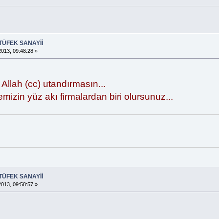
TÜFEK SANAYİİ
013, 09:48:28 »
 Allah (cc) utandırmasın...
emizin yüz akı firmalardan biri olursunuz...
TÜFEK SANAYİİ
013, 09:58:57 »