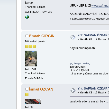
İleti: 34
ÜRÜNLERİMİZİ
www.safranoz
Thanked: 6 times
AVCILIK AVCI SAYFASI
AKDENİZ SANAYİ SİTESİ 50
«
Son Düzenleme: 12 Haziran 20
Ynt: SAFRAN ÖZKAR 
Emrah GİRGİN
«
Yanıtla #1 :
12 Haziran 2
Müdavim Üyemiz
hayırlı olur inşallah...
jpg image hosting
Emrah Girgin
İleti: 1009
DENİZLİ-ÇİVRİL
Thanked: 4 times
...İnanmak yağmur duasına giderk
Emrah GİRGİN
Ynt: SAFRAN ÖZKAR 
İsmail ÖZCAN
«
Yanıtla #2 :
12 Haziran 2
teşekkür ederiz emrah bey ....
İleti: 34