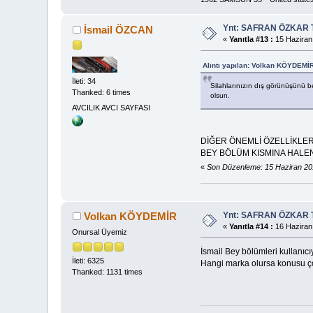
Ynt: SAFRAN ÖZKAR 
İsmail ÖZCAN
«
Yanıtla #13 :
15 Haziran
Alıntı yapılan: Volkan KÖYDEMİR
İleti: 34
Silahlarınızın dış görünüşünü be
Thanked: 6 times
olsun.
AVCILIK AVCI SAYFASI
DİĞER ÖNEMLİ ÖZELLİKLER
BEY BÖLÜM KISMINA HALEN
«
Son Düzenleme: 15 Haziran 20
Ynt: SAFRAN ÖZKAR 
Volkan KÖYDEMİR
«
Yanıtla #14 :
16 Haziran
Onursal Üyemiz
İsmail Bey bölümleri kullanıc
İleti: 6325
Hangi marka olursa konusu çoğ
Thanked: 1131 times