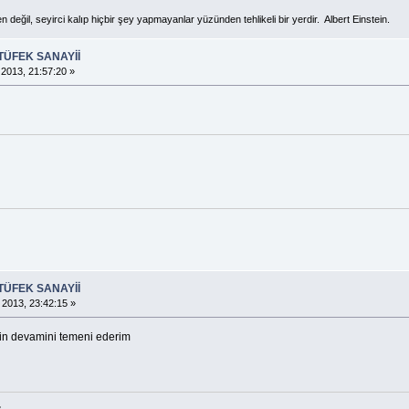
değil, seyirci kalıp hiçbir şey yapmayanlar yüzünden tehlikeli bir yerdir. Albert Einstein.
TÜFEK SANAYİİ
2013, 21:57:20 »
TÜFEK SANAYİİ
 2013, 23:42:15 »
sin devamini temeni ederim
s