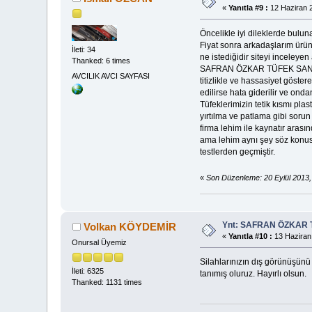
«
Yanıtla #9 :
12 Haziran 2
Öncelikle iyi dileklerde bulu
Fiyat sonra arkadaşlarım ürün
İleti: 34
ne istediğidir siteyi inceleye
Thanked: 6 times
SAFRAN ÖZKAR TÜFEK SANAYİ O
AVCILIK AVCI SAYFASI
titizlikle ve hassasiyet göste
edilirse hata giderilir ve onda
Tüfeklerimizin tetik kısmı pla
yırtılma ve patlama gibi soru
firma lehim ile kaynatır aras
ama lehim aynı şey söz konusu
testlerden geçmiştir.
«
Son Düzenleme: 20 Eylül 2013
Ynt: SAFRAN ÖZKAR 
Volkan KÖYDEMİR
«
Yanıtla #10 :
13 Haziran
Onursal Üyemiz
Silahlarınızın dış görünüşünü 
İleti: 6325
tanımış oluruz. Hayırlı olsun.
Thanked: 1131 times