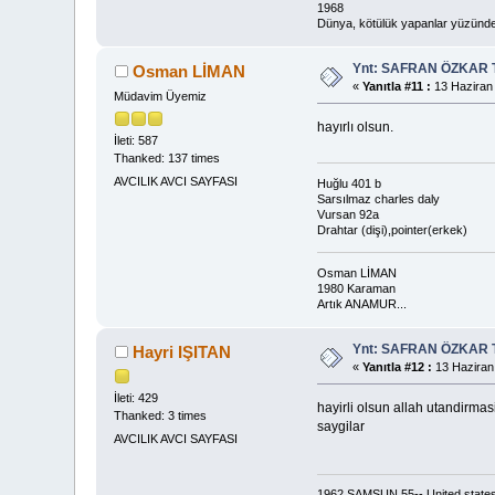
1968
Dünya, kötülük yapanlar yüzünden 
Ynt: SAFRAN ÖZKAR 
Osman LİMAN
«
Yanıtla #11 :
13 Haziran 
Müdavim Üyemiz
hayırlı olsun.
İleti: 587
Thanked: 137 times
AVCILIK AVCI SAYFASI
Huğlu 401 b
Sarsılmaz charles daly
Vursan 92a
Drahtar (dişi),pointer(erkek)
Osman LİMAN
1980 Karaman
Artık ANAMUR...
Ynt: SAFRAN ÖZKAR 
Hayri IŞITAN
«
Yanıtla #12 :
13 Haziran
İleti: 429
hayirli olsun allah utandirma
Thanked: 3 times
saygilar
AVCILIK AVCI SAYFASI
1962 SAMSUN 55-- United state