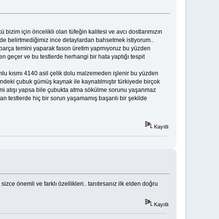
zim için öncelikli olan tüfeğin kalitesi ve avcı dostlarımızın
itede belirtmediğimiz ince detaylardan bahsetmek istiyorum..
arça temini yaparak fason üretim yapmıyoruz bu yüzden
en geçer ve bu testlerde herhangi bir hata yaptığı tespit
namlu kısmı 4140 asil çelik dolu malzemeden işlenir bu yüzden
indeki çubuk gümüş kaynak ile kaynatılmıştır türkiyede birçok
mermi atışı yapsa bile çubukta atma sökülme sorunu yaşanmaz
n testlerde hiç bir sorun yaşamamış başarılı bir şekilde
Kayıtlı
e önemli ve farklı özellikleri.. tanıtırsanız ilk elden doğru
Kayıtlı