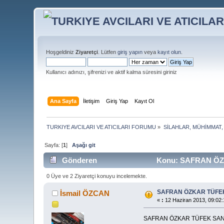
Hoşgeldiniz
Ziyaretçi
. Lütfen
giriş yapın
veya
kayıt olun
.
Kullanıcı adınızı, şifrenizi ve aktif kalma süresini giriniz
Ana Sayfa
İletişim
Giriş Yap
Kayıt Ol
TURKIYE AVCILARI VE ATICILARI FORUMU
»
SİLAHLAR, MÜHİMMAT,
Sayfa: [
1
]
Aşağı git
Gönderen
Konu: SAFRAN ÖZK
0 Üye ve 2 Ziyaretçi konuyu incelemekte.
SAFRAN ÖZKAR TÜFEK
İsmail ÖZCAN
«
:
12 Haziran 2013, 09:02:
SAFRAN ÖZKAR TÜFEK SANA