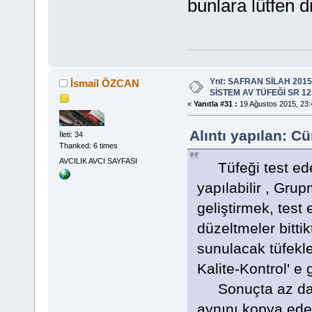
bunlara lütfen d
Ynt: SAFRAN SİLAH 201
İsmail ÖZCAN
SİSTEM AV TÜFEĞİ SR 12
«
Yanıtla #31 :
19 Ağustos 2015, 23:
Alıntı yapılan: 
İleti: 34
Thanked: 6 times
AVCILIK AVCI SAYFASI
Tüfeği test eder
yapılabilir , Grup
geliştirmek, test
düzeltmeler bitti
sunulacak tüfekl
Kalite-Kontrol' e g
Sonuçta az da ol
aynını kopya ede