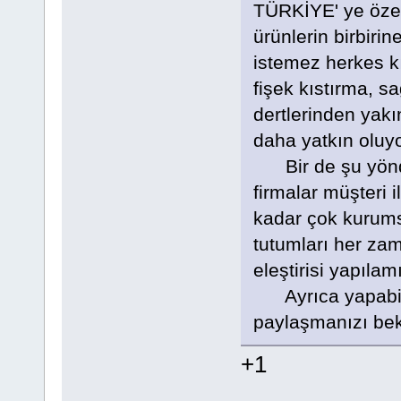
TÜRKİYE' ye özel
ürünlerin birbiri
istemez herkes kı
fişek kıstırma, sa
dertlerinden yakı
daha yatkın oluyo
Bir de şu yönde
firmalar müşteri 
kadar çok kurums
tutumları her zam
eleştirisi yapılam
Ayrıca yapabilirs
paylaşmanızı bek
+1