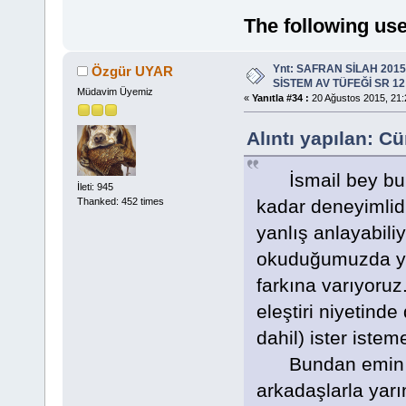
The following use
Ynt: SAFRAN SİLAH 201
Özgür UYAR
SİSTEM AV TÜFEĞİ SR 12
Müdavim Üyemiz
«
Yanıtla #34 :
20 Ağustos 2015, 21:
Alıntı yapılan: 
İsmail bey bura
İleti: 945
Thanked: 452 times
kadar deneyimlidi
yanlış anlayabili
okuduğumuzda ya
farkına varıyoru
eleştiri niyetind
dahil) ister iste
Bundan emin ola
arkadaşlarla yarı