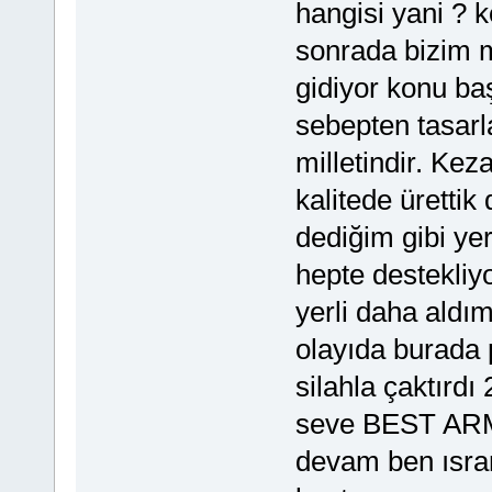
hangisi yani ? 
sonrada bizim mi
gidiyor konu baş
sebepten tasarla
milletindir. Keza
kalitede ürettik
dediğim gibi ye
hepte destekliy
yerli daha ald
olayıda burada 
silahla çaktırdı
seve BEST ARMS
devam ben ısrar