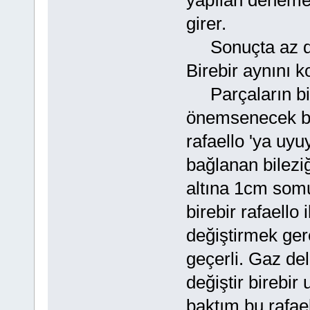
girer.
Sonuçta az da o
Birebir aynını 
Parçaların bir
önemsenecek bi
rafaello 'ya uy
bağlanan bilezi
altına 1cm somu
birebir rafaello 
değiştirmek gere
geçerli. Gaz deli
değiştir bireb
baktım bu rafae