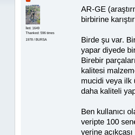
AR-GE (araştırma
birbirine karış
İleti: 1649
Thanked: 596 times
Birde şu var. Bi
1978 / BURSA
yapar diyede bi
Birebir parçalar
kalitesi malzeme
mucidi veya ilk 
daha kaliteli yap
Ben kullanıcı ol
veripte 100 se
yerine açıkçası