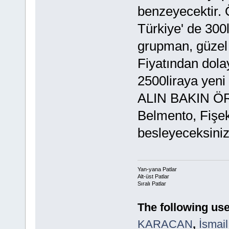
benzeyecektir. Ö
Türkiye' de 300
grupman, güzel i
Fiyatından dola
2500liraya yeni 
ALIN BAKIN ÖR
Belmento, Fişek
besleyeceksin
Yan-yana Patlar
Alt-üst Patlar
Sıralı Patlar
The following use
KARACAN
,
İsmai