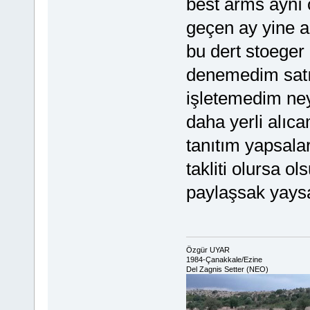
best arms aynı 
geçen ay yine 
bu dert stoege
denemedim satı
işletemedim ney
daha yerli alı
tanıtım yapsala
takliti olursa o
paylaşsak yaysa
Özgür UYAR
1984-Çanakkale/Ezine
Del Zagnis Setter (NEO)