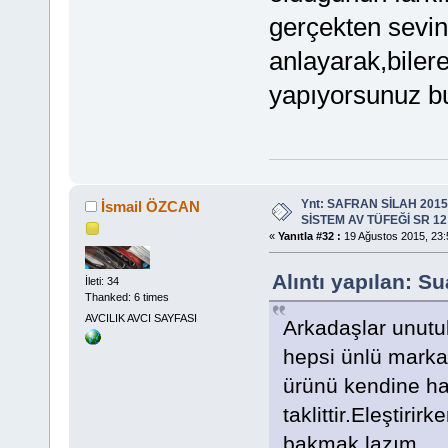
gerçekten sevi
anlayarak,biler
yapıyorsunuz bu
Ynt: SAFRAN SİLAH 201
İsmail ÖZCAN
SİSTEM AV TÜFEĞİ SR 12
«
Yanıtla #32 :
19 Ağustos 2015, 23:
Alıntı yapılan: S
İleti: 34
Thanked: 6 times
AVCILIK AVCI SAYFASI
Arkadaşlar unutul
hepsi ünlü markalar
ürünü kendine h
taklittir.Eleştir
bakmak lazım.