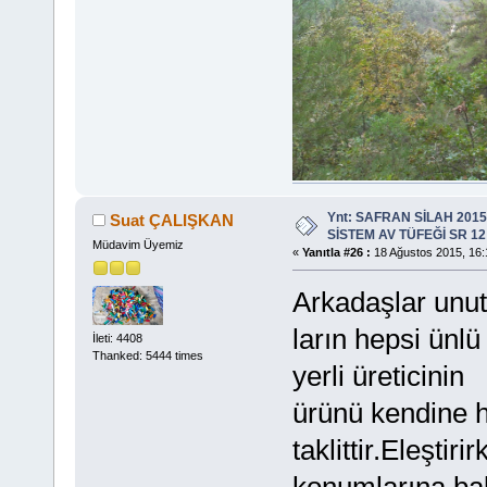
Ynt: SAFRAN SİLAH 201
Suat ÇALIŞKAN
SİSTEM AV TÜFEĞİ SR 12
Müdavim Üyemiz
«
Yanıtla #26 :
18 Ağustos 2015, 16:
Arkadaşlar unut
ların hepsi ünlü 
İleti: 4408
Thanked: 5444 times
yerli üreticinin
ürünü kendine 
taklittir.Eleşti