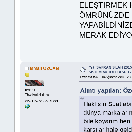
ELEŞTİRMEK 
ÖMRÜNÜZDE Ü
YAPABİLDİNİ
MERAK EDİYOR
Ynt: SAFRAN SİLAH 201
İsmail ÖZCAN
SİSTEM AV TÜFEĞİ SR 12
«
Yanıtla #30 :
19 Ağustos 2015, 23:
Alıntı yapılan: Ö
İleti: 34
Thanked: 6 times
AVCILIK AVCI SAYFASI
Haklısın Suat abi 
dünya markalarını
bile koyarım ben 
karşılar hale geld