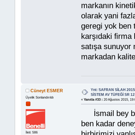
markanın kinetik
olarak yani faz
geregi yok ben 
karşıdaki firma
satışa sunuyor n
markadan kalitel
Ynt: SAFRAN SİLAH 201
Cüneyt ESMER
SİSTEM AV TÜFEĞİ SR 12
Üyelik Sonlandırıldı
«
Yanıtla #33 :
20 Ağustos 2015, 19:
İsmail bey bur
ben kadar deney
birbirimizi yanl
İleti: 586