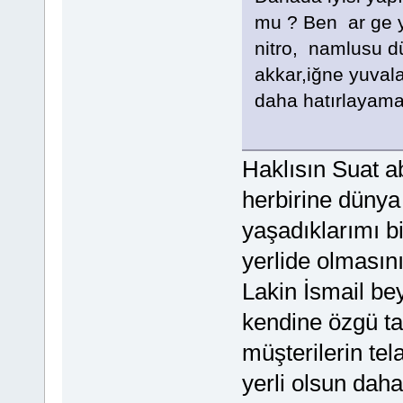
mu ? Ben ar ge y
nitro, namlusu d
akkar,iğne yuvalar
daha hatırlayamad
Haklısın Suat ab
herbirine dünya
yaşadıklarımı b
yerlide olmasını
Lakin İsmail bey
kendine özgü ta
müşterilerin tel
yerli olsun daha