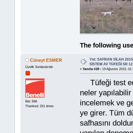
The following use
Ynt: SAFRAN SİLAH 201
Cüneyt ESMER
SİSTEM AV TÜFEĞİ SR 12
Üyelik Sonlandırıldı
«
Yanıtla #28 :
19 Ağustos 2015, 01:
Tüfeği test ed
neler yapılabilir
incelemek ve ge
İleti: 586
Thanked: 261 times
ye girer. Tüm dü
safhasını doldu
yapılan denemel