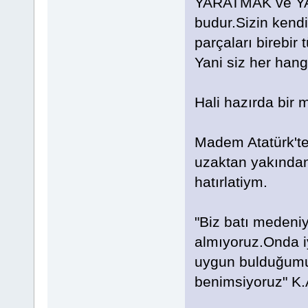
YARATMAK ve YAR
budur.Sizin kendi 
parçaları birebir 
Yani siz her hang
Hali hazırda bir 
Madem Atatürk'te
uzaktan yakından
hatırlatiym.
"Biz batı medeniy
almıyoruz.Onda i
uygun bulduğumuz
benimsiyoruz" K.