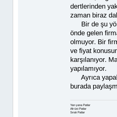
dertlerinden yak
zaman biraz dah
Bir de şu yön
önde gelen firm
olmuyor. Bir fi
ve fiyat konusu
karşılanıyor. Mar
yapılamıyor.
Ayrıca yapabilir
burada paylaşma
Yan-yana Patlar
Alt-üst Patlar
Sıralı Patlar