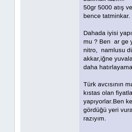
50gr 5000 atış ve
bence tatminkar.
Dahada iyisi yapı
mu ? Ben ar ge y
nitro, namlusu d
akkar,iğne yuvalar
daha hatırlayamad
Türk avcısının m
kıstas olan fiyat
yapıyorlar.Ben k
gördüğü yeri vura
razıyım.