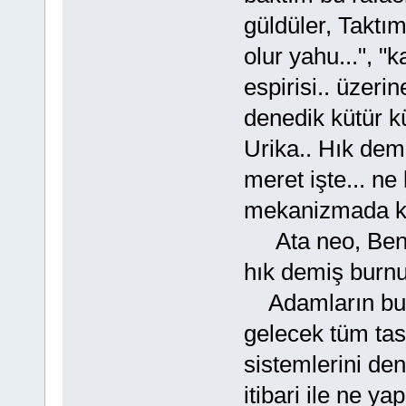
güldüler, Taktı
olur yahu...", "
espirisi.. üzerin
denedik kütür k
Urika.. Hık de
meret işte... ne
mekanizmada k
Ata neo, Benell
hık demiş bur
Adamların bu iş
gelecek tüm tas
sistemlerini de
itibari ile ne y