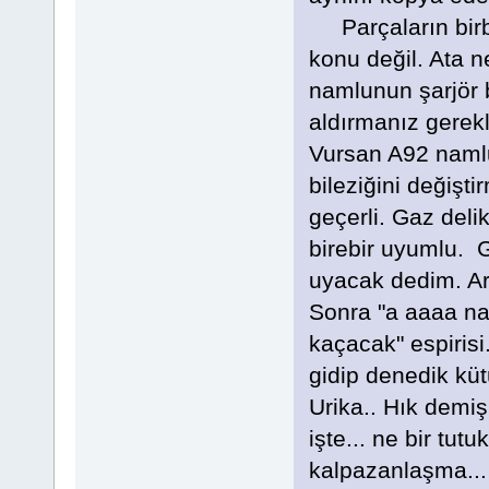
Parçaların birb
konu değil. Ata n
namlunun şarjör 
aldırmanız gerekl
Vursan A92 namlus
bileziğini değişti
geçerli. Gaz delik
birebir uyumlu.
uyacak dedim. Ar
Sonra "a aaaa nas
kaçacak" espirisi.
gidip denedik küt
Urika.. Hık demi
işte... ne bir tu
kalpazanlaşma...