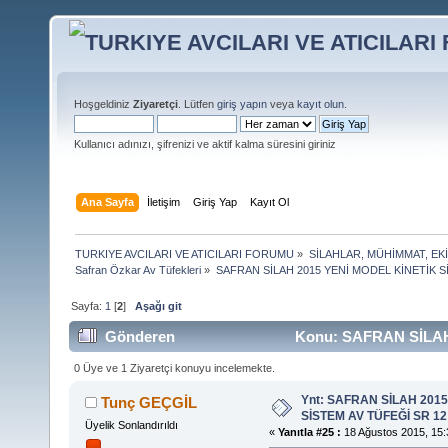
Hoşgeldiniz
Ziyaretçi
. Lütfen
giriş yapın
veya
kayıt olun
.
Kullanıcı adınızı, şifrenizi ve aktif kalma süresini giriniz
Ana Sayfa
İletişim
Giriş Yap
Kayıt Ol
TURKIYE AVCILARI VE ATICILARI FORUMU
»
SİLAHLAR, MÜHİMMAT, EK
Safran Özkar Av Tüfekleri
»
SAFRAN SİLAH 2015 YENİ MODEL KİNETİK S
Sayfa:
1
[
2
]
Aşağı git
Gönderen
Konu: SAFRAN SİLAH
(Okunma sayısı 50685 defa)
0 Üye ve 1 Ziyaretçi konuyu incelemekte.
Ynt: SAFRAN SİLAH 201
Tunç GEÇGİL
SİSTEM AV TÜFEĞİ SR 12
Üyelik Sonlandırıldı
«
Yanıtla #25 :
18 Ağustos 2015, 15: