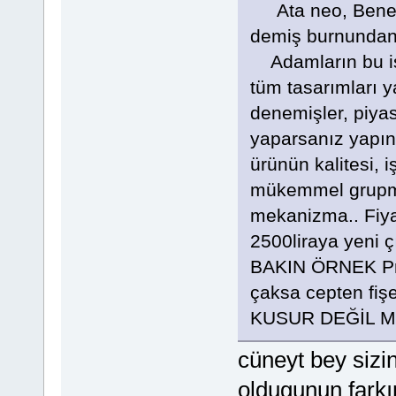
Ata neo, Benelli
demiş burnund
Adamların bu işe
tüm tasarımları y
denemişler, piyas
yaparsanız yapın 
ürünün kalitesi, iş
mükemmel grupman,
mekanizma.. Fiya
2500liraya yeni ç
BAKIN ÖRNEK Pre
çaksa cepten fiş
KUSUR DEĞİL M
cüneyt bey sizin
oldugunun farkı