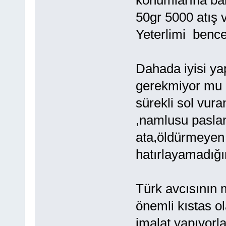
konumlarına ba
50gr 5000 atış 
Yeterlimi bence
Dahada iyisi ya
gerekmiyor mu ?
sürekli sol vur
,namlusu paslan
ata,öldürmeyen y
hatırlayamadığı
Türk avcısının
önemli kıstas o
imalat yapıyorl