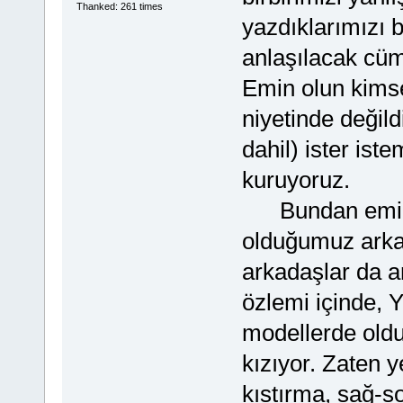
Thanked: 261 times
yazdıklarımızı 
anlaşılacak cüm
Emin olun kimse
niyetinde değil
dahil) ister ist
kuruyoruz.
Bundan emin ol
olduğumuz arkad
arkadaşlar da a
özlemi içinde, Y
modellerde oldu
kızıyor. Zaten y
kıstırma, sağ-so