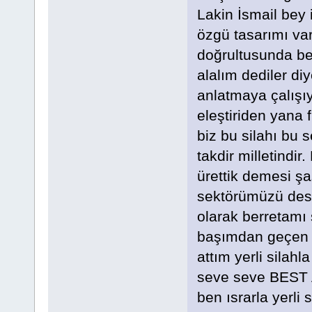
Lakin İsmail bey 
özgü tasarımı var
doğrultusunda ben
alalım dediler di
anlatmaya çalışıy
eleştiriden yana 
biz bu silahı bu s
takdir milletindir
ürettik demesi şaş
sektörümüzü dest
olarak berretamı 
başımdan geçen 
attım yerli silahl
seve seve BEST 
ben ısrarla yerli