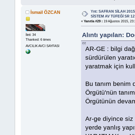
Ynt: SAFRAN SİLAH 201
İsmail ÖZCAN
SİSTEM AV TÜFEĞİ SR 12
«
Yanıtla #29 :
19 Ağustos 2015, 23:
Alıntı yapılan: 
İleti: 34
Thanked: 6 times
AVCILIK AVCI SAYFASI
AR-GE : bilgi dağ
sürdürülen yaratı
yaratmak için kul
Bu tanım benim d
Örgütü'nün tanım
Örgütünün devam
Ar-ge diyince siz
yerde yanlış yap