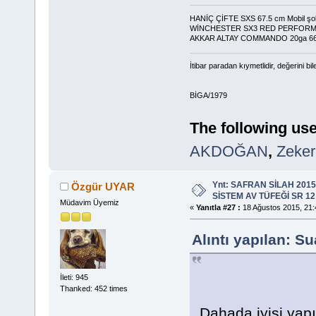
HANİÇ ÇİFTE SXS 67.5 cm Mobil şo
WİNCHESTER SX3 RED PERFOR
AKKAR ALTAY COMMANDO 20ga 6
İtibar paradan kıymetlidir, değerini bi
BİGA/1979
The following use
AKDOĞAN
,
Zeker
Ynt: SAFRAN SİLAH 201
Özgür UYAR
SİSTEM AV TÜFEĞİ SR 12
Müdavim Üyemiz
«
Yanıtla #27 :
18 Ağustos 2015, 21:
Alıntı yapılan: S
İleti: 945
Thanked: 452 times
Dahada iyisi yapı