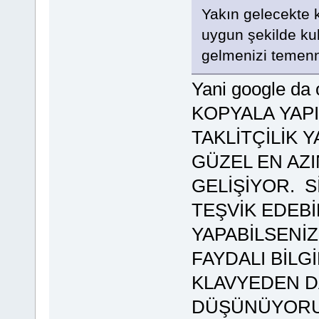
Yakın gelecekte 
uygun şekilde kul
gelmenizi temenn
Yani google d
KOPYALA YAPIŞ
TAKLİTÇİLİK 
GÜZEL EN AZ
GELİŞİYOR. S
TEŞVİK EDEBİ
YAPABİLSENİ
FAYDALI BİLG
KLAVYEDEN D
DÜŞÜNÜYORUM