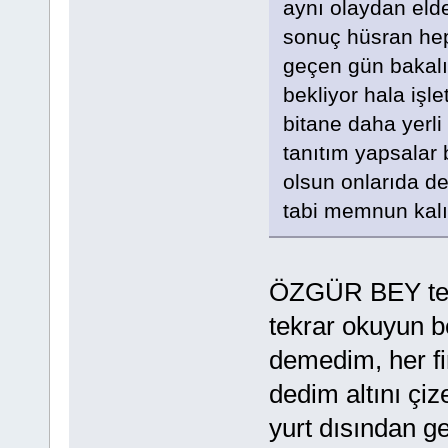
aynı olaydan eld
sonuç hüsran hep
geçen gün bakal
bekliyor hala işl
bitane daha yerl
tanıtım yapsalar 
olsun onlarıda d
tabi memnun kalır
ÖZGÜR BEY tekr
tekrar okuyun b
demedim, her fi
dedim altını çiz
yurt dısından ge