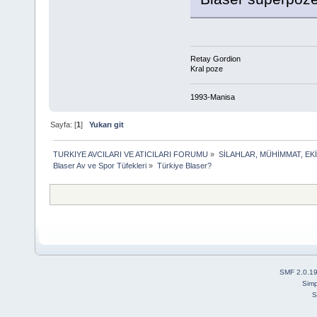
Retay Gordion
Kral poze
1993-Manisa
Sayfa: [
1
]
Yukarı git
TURKIYE AVCILARI VE ATICILARI FORUMU
»
SİLAHLAR, MÜHİMMAT, EK
Blaser Av ve Spor Tüfekleri
»
Türkiye Blaser? 
SMF 2.0.1
Simp
S