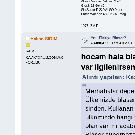
Akus Custom Deluxe 71-76
Glock 19 Gen 5
Sig Sauer P 229 ALSO 9mm
Smith Wesson 686 4'' 357 Mag.
1977-İZMİR
Ynt: Türkiye Blaser?
Hakan SIRIM
«
Yanıtla #4 :
17 Aralık 2021, 
İleti: 0
hocam hala bl
AVLAKFORUM.COM AVCI
FORUMU
var ilgilenirsen
Alıntı yapılan: K
Merhabalar değer
Ülkemizde blaser
sinden. Kullanan
ülkemizde hangi f
olan var mı acab
Blaser süperpoze 