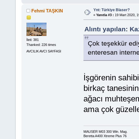
Ynt: Türkiye Blaser?
Fehmi TAŞKIN
«
Yanıtla #3 :
19 Mart 2020, 1
Alıntı yapılan: K
İleti: 381
Çok teşekkür edi
Thanked: 226 times
enteresan intern
AVCILIK AVCI SAYFASI
İşgörenin sahibi
birkaç tanesinin
ağacı muhteşemd
ama çok güzel
MAUSER M03 300 Win. Mag.
Beretta A400 Xtreme Plus 76