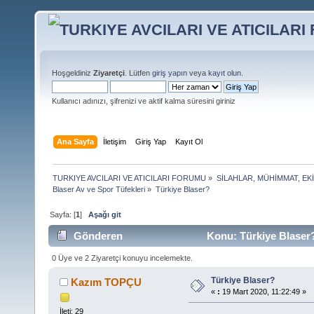
Hoşgeldiniz
Ziyaretçi
. Lütfen
giriş yapın
veya
kayıt olun
.
Kullanıcı adınızı, şifrenizi ve aktif kalma süresini giriniz
Ana Sayfa
İletişim
Giriş Yap
Kayıt Ol
TURKIYE AVCILARI VE ATICILARI FORUMU
»
SİLAHLAR, MÜHİMMAT, EK
Blaser Av ve Spor Tüfekleri
»
Türkiye Blaser? 
Sayfa: [
1
]
Aşağı git
Gönderen
Konu: Türkiye Blaser?
0 Üye ve 2 Ziyaretçi konuyu incelemekte.
Türkiye Blaser?
Kazım TOPÇU
«
:
19 Mart 2020, 11:22:49 »
İleti: 29