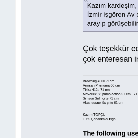
Kazım kardeşim,
İzmir işgören Av 
arayıp görüşebilir
Çok teşekkür e
çok enteresan i
Browning A500 71cm
Armsan Phenoma 66 cm
Tikka 412s 71 cm
Maverick 88 pump action 51 cm - 71
Simson Sulh çifte 71 cm
Akus estate lüx çifte 61 cm
Kazım TOPÇU
1989 Çanakkale/ Biga
The following use