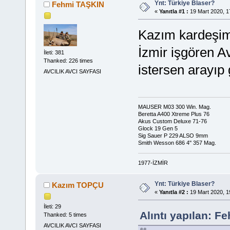
Ynt: Türkiye Blaser?
Fehmi TAŞKIN
«
Yanıtla #1 :
19 Mart 2020, 1
Kazım kardeşim
İzmir işgören A
İleti: 381
Thanked: 226 times
istersen arayıp 
AVCILIK AVCI SAYFASI
MAUSER M03 300 Win. Mag.
Beretta A400 Xtreme Plus 76
Akus Custom Deluxe 71-76
Glock 19 Gen 5
Sig Sauer P 229 ALSO 9mm
Smith Wesson 686 4'' 357 Mag.
1977-İZMİR
Ynt: Türkiye Blaser?
Kazım TOPÇU
«
Yanıtla #2 :
19 Mart 2020, 1
İleti: 29
Alıntı yapılan: F
Thanked: 5 times
AVCILIK AVCI SAYFASI