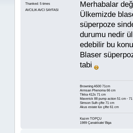
Merhabalar değe
Thanked: 5 times
AVCILIK AVCI SAYFASI
Ülkemizde blase
süperpoze sind
durumu nedir ül
edebilir bu konu
Blaser süperpoz
tabi
Browning A500 71cm
Armsan Phenoma 66 cm
Tikka 412s 71 cm
Maverick 88 pump action 51 cm - 71
Simson Sulh çifte 71 cm
Akus estate lüx çifte 61 cm
Kazım TOPÇU
1989 Çanakkale/ Biga