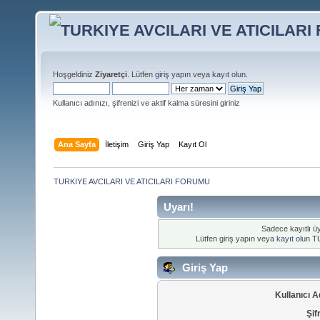
Hoşgeldiniz
Ziyaretçi
. Lütfen
giriş yapın
veya
kayıt olun
.
Kullanıcı adınızı, şifrenizi ve aktif kalma süresini giriniz
Ana Sayfa
İletişim
Giriş Yap
Kayıt Ol
TURKIYE AVCILARI VE ATICILARI FORUMU
Uyarı!
Sadece kayıtlı üy
Lütfen giriş yapın veya
kayıt olun
TU
Giriş Yap
Kullanıcı A
Şif