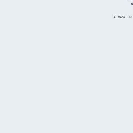
S
Bu sayfa 0.13 