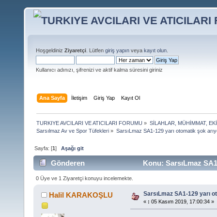
Hoşgeldiniz
Ziyaretçi
. Lütfen
giriş yapın
veya
kayıt olun
.
Kullanıcı adınızı, şifrenizi ve aktif kalma süresini giriniz
Ana Sayfa
İletişim
Giriş Yap
Kayıt Ol
TURKIYE AVCILARI VE ATICILARI FORUMU
»
SİLAHLAR, MÜHİMMAT, EK
Sarsılmaz Av ve Spor Tüfekleri
»
SarsıLmaz SA1-129 yarı otomatik şok arı
Sayfa: [
1
]
Aşağı git
Gönderen
Konu: SarsıLmaz SA1-
0 Üye ve 1 Ziyaretçi konuyu incelemekte.
SarsıLmaz SA1-129 yarı o
Halil KARAKOŞLU
«
:
05 Kasım 2019, 17:00:34 »