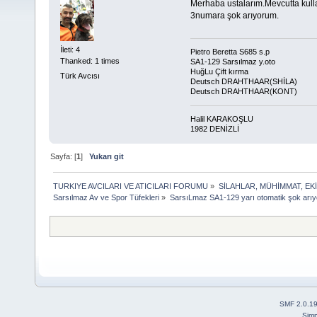
Merhaba ustalarım.Mevcutta kul
3numara şok arıyorum.
İleti: 4
Pietro Beretta S685 s.p
Thanked: 1 times
SA1-129 Sarsılmaz y.oto
HuğLu Çift kırma
Türk Avcısı
Deutsch DRAHTHAAR(SHİLA)
Deutsch DRAHTHAAR(KONT)
Halil KARAKOŞLU
1982 DENİZLİ
Sayfa: [
1
]
Yukarı git
TURKIYE AVCILARI VE ATICILARI FORUMU
»
SİLAHLAR, MÜHİMMAT, EK
Sarsılmaz Av ve Spor Tüfekleri
»
SarsıLmaz SA1-129 yarı otomatik şok arı
SMF 2.0.1
Simp