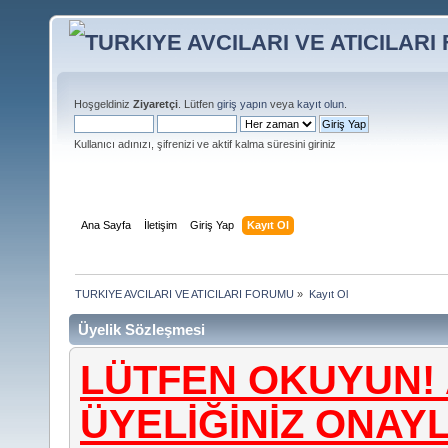
Hoşgeldiniz
Ziyaretçi
. Lütfen
giriş yapın
veya
kayıt olun
.
Kullanıcı adınızı, şifrenizi ve aktif kalma süresini giriniz
Ana Sayfa
İletişim
Giriş Yap
Kayıt Ol
TURKIYE AVCILARI VE ATICILARI FORUMU
»
Kayıt Ol
Üyelik Sözleşmesi
LÜTFEN OKUYUN! 
ÜYELİĞİNİZ ONA