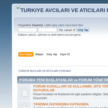
Hoşgeldiniz
Ziyaretçi
. Lütfen
giriş yapın
veya
kayıt olun
.
Kullanıcı adınızı, şifrenizi ve aktif kalma süresini giriniz
Ana Sayfa
İletişim
Giriş Yap
Kayıt Ol
TURKIYE AVCILARI VE ATICILARI FORUMU
FORUMA YENİ BAŞLAYANLAR ve FORUM YÖNETİ
FORUM KURALLARI VE KULLANIMI, SİTE YÖN
DUYURULAR
Forum Kuralları ve Kullanımı ile ilgili yardımcı bilgiler, Si
Duyuruları.
TANIŞMA DAYANIŞMA KAYNAŞMA