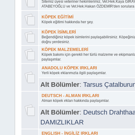
Sitemiz üyesi veteriner hekimlerimiz, Vet.Hek.Kaya GİRA
ATABEYOĞLU ve Vet.Hek.Hakan ÖZDEMİR'den sorulara ce
KÖPEK EĞİTİMİ
Köpek eğitimi hakkında her şey.
KÖPEK İSİMLERİ
Beğendiğiniz köpek isimlerini paylaşabilirsiniz. Köpeğini
doğru yerdesiniz.
KÖPEK MALZEMELERİ
Köpek bakımı için gerekli her türlü malzeme ve ekipmanl
paylaşımlar.
ANADOLU KÖPEK IRKLARI
Yerli köpek ırklarımızla ilgili paylaşımlar.
Alt Bölümler
:
Tarsus Çatalburu
DEUTSCH - ALMAN IRKLARI
Alman köpek ırkları hakkında paylaşımlar.
Alt Bölümler
:
Deutsch Drahthaa
DAMIZLIKLAR
ENGLISH - İNGİLİZ IRKLARI