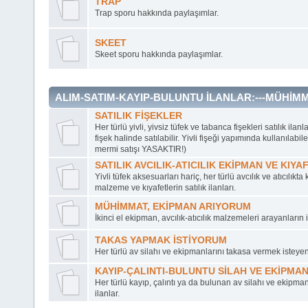
TRAP
Trap sporu hakkında paylaşımlar.
SKEET
Skeet sporu hakkında paylaşımlar.
ALIM-SATIM-KAYIP-BULUNTU İLANLAR:---MÜHİ
SATILIK FİŞEKLER
Her türlü yivli, yivsiz tüfek ve tabanca fişekleri satılık ilanl
fişek halinde satılabilir. Yivli fişeği yapımında kullanılab
mermi satışı YASAKTIR!)
SATILIK AVCILIK-ATICILIK EKİPMAN VE KIYA
Yivli tüfek aksesuarları hariç, her türlü avcılık ve atıcılıkt
malzeme ve kıyafetlerin satılık ilanları.
MÜHİMMAT, EKİPMAN ARIYORUM
İkinci el ekipman, avcılık-atıcılık malzemeleri arayanların i
TAKAS YAPMAK İSTİYORUM
Her türlü av silahı ve ekipmanlarını takasa vermek isteyenl
KAYIP-ÇALINTI-BULUNTU SİLAH VE EKİPMA
Her türlü kayıp, çalıntı ya da bulunan av silahı ve ekipma
ilanlar.