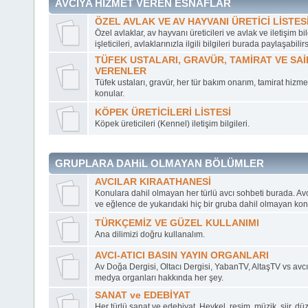
AVCIYA HİZMET VEREN ESNAFLAR
ÖZEL AVLAK VE AV HAYVANI ÜRETİCİ LİSTES
Özel avlaklar, av hayvanı üreticileri ve avlak ve iletişim bil
işleticileri, avlaklarınızla ilgili bilgileri burada paylaşabilirs
TÜFEK USTALARI, GRAVÜR, TAMİRAT VE SAİ
VERENLER
Tüfek ustaları, gravür, her tür bakım onarım, tamirat hizmeti
konular.
KÖPEK ÜRETİCİLERİ LİSTESİ
Köpek üreticileri (Kennel) iletişim bilgileri.
GRUPLARA DAHiL OLMAYAN BÖLÜMLER
AVCILAR KIRAATHANESİ
Konulara dahil olmayan her türlü avcı sohbeti burada. Avc
ve eğlence de yukarıdaki hiç bir gruba dahil olmayan kon
TÜRKÇEMİZ VE GÜZEL KULLANIMI
Ana dilimizi doğru kullanalım.
AVCI-ATICI BASIN YAYIN ORGANLARI
Av Doğa Dergisi, Oltacı Dergisi, YabanTV, AltaşTV vs avcı 
medya organları hakkında her şey.
SANAT ve EDEBİYAT
Her türlü sanat ve edebiyat. Heykel, resim, müzik, şiir, d