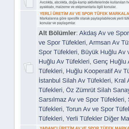
Avcılıkta, atıcılıkta, doğa-kamp aktivitelerinde kullanılan he
ayakkabı, malzeme ve ekipmanlarla ilgili konular.
YERLİ ÜRETİM AV VE SPOR TÜFEK MARKALA
Markalarına göre spesifik olarak paylaşılabilecek yerli tüf
konular ve paylaşımlar.
Alt Bölümler
:
Akdaş Av ve Spor 
ve Spor Tüfekleri
,
Armsan Av Tüf
Spor Tüfekleri
,
Büyük Huğlu Av v
Huğlu Av Tüfekleri
,
Genç Huğlu A
Tüfekleri
,
Huğlu Kooperatif Av Tü
İstanbul Silah Av Tüfekleri
,
Kral 
Tüfekleri
,
Öz Zümrüt Silah Sana
Sarsılmaz Av ve Spor Tüfekleri
,
Tüfekleri
,
Torun Av ve Spor Tüfek
Tüfekleri
,
Yerli Tüfekler Diğer Ma
YABANCI ÜRETİM AV VE SPOR TÜFEK MARK