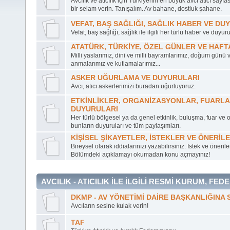
Avcılık ve atıcılık için Türkiyenin en büyük avcı atıcı sayf
bir selam verin. Tanışalım. Av bahane, dostluk şahane.
VEFAT, BAŞ SAĞLIĞI, SAĞLIK HABER VE DU
Vefat, baş sağlığı, sağlık ile ilgili her türlü haber ve duyuru
ATATÜRK, TÜRKİYE, ÖZEL GÜNLER VE HAF
Milli yaslarımız, dini ve milli bayramlarımız, doğum günü 
anmalarımız ve kutlamalarımız...
ASKER UĞURLAMA VE DUYURULARI
Avcı, atıcı askerlerimizi buradan uğurluyoruz.
ETKİNLİKLER, ORGANİZASYONLAR, FUARLA
DUYURULARI
Her türlü bölgesel ya da genel etkinlik, buluşma, fuar ve 
bunların duyuruları ve tüm paylaşımları.
KİŞİSEL ŞİKAYETLER, İSTEKLER VE ÖNERİL
Bireysel olarak iddialarınızı yazabilirsiniz. İstek ve önerile
Bölümdeki açıklamayı okumadan konu açmayınız!
AVCILIK - ATICILIK İLE İLGİLİ RESMİ KURUM, 
DKMP - AV YÖNETİMİ DAİRE BAŞKANLIĞINA 
Avcıların sesine kulak verin!
TAF