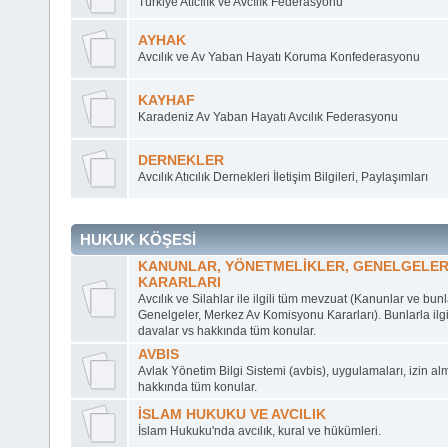
Türkiye Atıcılık ve Avcılık Federasyonu
AYHAK
Avcılık ve Av Yaban Hayatı Koruma Konfederasyonu
KAYHAF
Karadeniz Av Yaban Hayatı Avcılık Federasyonu
DERNEKLER
Avcılık Atıcılık Dernekleri İletişim Bilgileri, Paylaşımları
HUKUK KÖŞESİ
KANUNLAR, YÖNETMELİKLER, GENELGELER
KARARLARI
Avcılık ve Silahlar ile ilgili tüm mevzuat (Kanunlar ve bunla
Genelgeler, Merkez Av Komisyonu Kararları). Bunlarla ilgil
davalar vs hakkında tüm konular.
AVBIS
Avlak Yönetim Bilgi Sistemi (avbis), uygulamaları, izin al
hakkında tüm konular.
İSLAM HUKUKU VE AVCILIK
İslam Hukuku'nda avcılık, kural ve hükümleri.