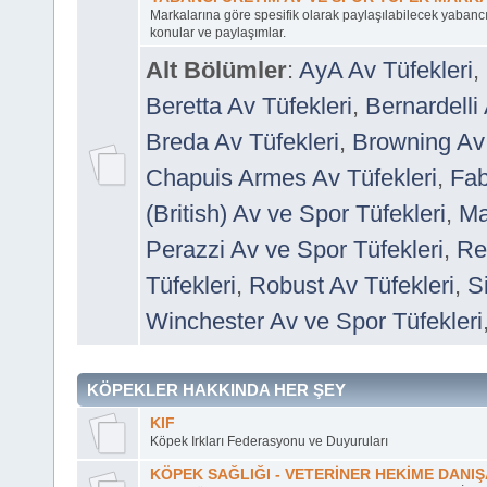
Markalarına göre spesifik olarak paylaşılabilecek yabancı
konular ve paylaşımlar.
Alt Bölümler
:
AyA Av Tüfekleri
,
Beretta Av Tüfekleri
,
Bernardelli 
Breda Av Tüfekleri
,
Browning Av 
Chapuis Armes Av Tüfekleri
,
Fab
(British) Av ve Spor Tüfekleri
,
Ma
Perazzi Av ve Spor Tüfekleri
,
Re
Tüfekleri
,
Robust Av Tüfekleri
,
S
Winchester Av ve Spor Tüfekleri
KÖPEKLER HAKKINDA HER ŞEY
KIF
Köpek Irkları Federasyonu ve Duyuruları
KÖPEK SAĞLIĞI - VETERİNER HEKİME DANI