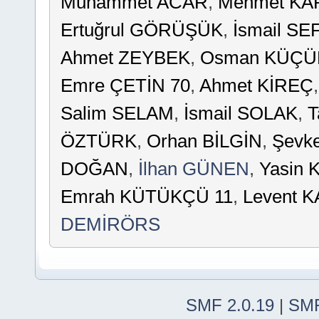
Muhammet ACAR
,
Mehmet K
Ertuğrul GÖRÜŞÜK
,
İsmail S
Ahmet ZEYBEK
,
Osman KÜÇ
Emre ÇETİN 70
,
Ahmet KİREÇ
Salim SELAM
,
İsmail SOLAK
,
T
ÖZTÜRK
,
Orhan BİLGİN
,
Şevk
DOĞAN
,
İlhan GÜNEN
,
Yasin
Emrah KÜTÜKÇÜ 11
,
Levent 
DEMİRÖRS
SMF 2.0.19
|
SMF