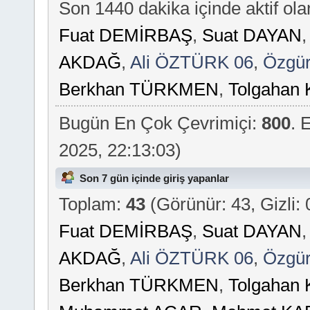
Son 1440 dakika içinde aktif ola
Fuat DEMİRBAŞ
,
Suat DAYAN
AKDAĞ
,
Ali ÖZTÜRK 06
,
Özgü
Berkhan TÜRKMEN
,
Tolgaha
Bugün En Çok Çevrimiçi:
800
. 
2025, 22:13:03)
Son 7 gün içinde giriş yapanlar
Toplam:
43
(Görünür: 43, Gizli: 
Fuat DEMİRBAŞ
,
Suat DAYAN
AKDAĞ
,
Ali ÖZTÜRK 06
,
Özgü
Berkhan TÜRKMEN
,
Tolgaha