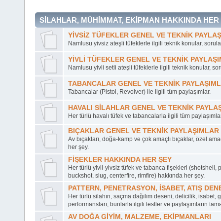
SİLAHLAR, MÜHİMMAT, EKİPMAN HAKKINDA HER
YİVSİZ TÜFEKLER GENEL VE TEKNİK PAYLA
Namlusu yivsiz ateşli tüfeklerle ilgili teknik konular, sorul
YİVLİ TÜFEKLER GENEL VE TEKNİK PAYLAŞ
Namlusu yivli setli ateşli tüfeklerle ilgili teknik konular, so
TABANCALAR GENEL VE TEKNİK PAYLAŞIM
Tabancalar (Pistol, Revolver) ile ilgili tüm paylaşımlar.
HAVALI SİLAHLAR GENEL VE TEKNİK PAYLA
Her türlü havalı tüfek ve tabancalarla ilgili tüm paylaşımlar
BIÇAKLAR GENEL VE TEKNİK PAYLAŞIMLAR
Av bıçakları, doğa-kamp ve çok amaçlı bıçaklar, özel ama
her şey.
FİŞEKLER HAKKINDA HER ŞEY
Her türlü yivli-yivsiz tüfek ve tabanca fişekleri (shotshell, pe
buckshot, slug, centerfire, rimfire) hakkında her şey.
PATTERN, PENETRASYON, İSABET, ATIŞ DEN
Her türlü silahın, saçma dağılım deseni, delicilik, isabet, 
performansları, bunlarla ilgili testler ve paylaşımların tam
AV DOĞA GİYİM, MALZEME, EKİPMANLARI