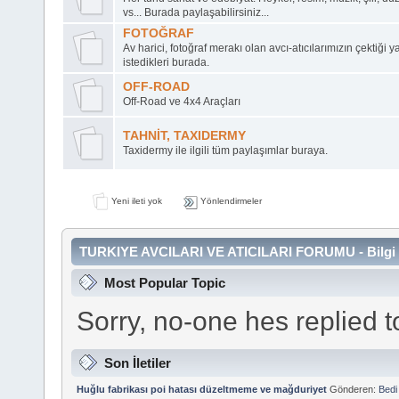
vs... Burada paylaşabilirsiniz...
FOTOĞRAF
Av harici, fotoğraf merakı olan avcı-atıcılarımızın çektiği
istedikleri burada.
OFF-ROAD
Off-Road ve 4x4 Araçları
TAHNİT, TAXIDERMY
Taxidermy ile ilgili tüm paylaşımlar buraya.
Yeni ileti yok
Yönlendirmeler
TURKIYE AVCILARI VE ATICILARI FORUMU - Bilgi 
Most Popular Topic
Sorry, no-one hes replied 
Son İletiler
Huğlu fabrikası poi hatası düzeltmeme ve mağduriyet
Gönderen:
Bed