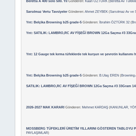
Beretta A 400 solo 500. Yıl
Gönderen:
Kaan ÖZTÜRK
(
Beretta Av Tüfekle
Sarsılmaz Vertu Tavsiyeler
Gönderen:
Ahmet ZEYBEK
(
Sarsılmaz Av ve S
Ynt: Belçika Browning b25 grade-5
Gönderen:
İbrahim ÖZTÜRK 32
(
Br
Ynt: SATILIK: LAMBRO,RC AV FİŞEĞİ BROWN 12Ga Saçma #3 33Gr
Ynt: 12 Gauge tek kırma tüfeklerde tek kurşun ve şevrotin kullanımı h
Ynt: Belçika Browning b25 grade-5
Gönderen:
B.Ulaş EREN
(
Browning 
SATILIK: LAMBRO,RC AV FİŞEĞİ BROWN 12Ga Saçma #3 33Gram 14
2026-2027 MAK KARARI
Gönderen:
Mehmet KARDAŞ
(
KANUNLAR, YÖ
MOSSBERG TÜFEKLERİ ÜRETİM YILLARINI GÖSTEREN TABLOYU 
PAYLAŞIMLAR
)