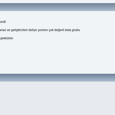
erdt
nan ve geliştiricileri deliye çeviren çok değerli beta grubu
eşekkürler.