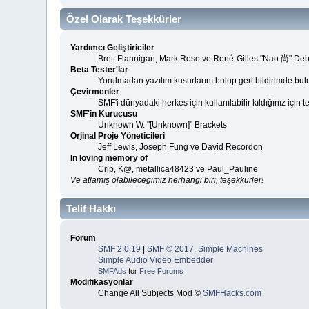
Özel Olarak Teşekkürler
Yardımcı Geliştiriciler
Brett Flannigan, Mark Rose ve René-Gilles "Nao 尚" Deb
Beta Tester'lar
Yorulmadan yazılım kusurlarını bulup geri bildirimde bulu
Çevirmenler
SMF'i dünyadaki herkes için kullanılabilir kıldığınız için t
SMF'in Kurucusu
Unknown W. "[Unknown]" Brackets
Orjinal Proje Yöneticileri
Jeff Lewis, Joseph Fung ve David Recordon
In loving memory of
Crip, K@, metallica48423 ve Paul_Pauline
Ve atlamış olabileceğimiz herhangi biri, teşekkürler!
Telif Hakkı
Forum
SMF 2.0.19
|
SMF © 2017
,
Simple Machines
Simple Audio Video Embedder
SMFAds
for
Free Forums
Modifikasyonlar
Change All Subjects Mod ©
SMFHacks.com