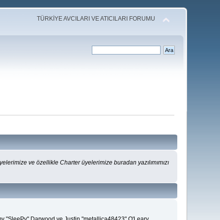
TÜRKİYE AVCILARI VE ATICILARI FORUMU
lerimize ve özellikle Charter üyelerimize buradan yazılımımızı
emy "SleePy" Darwood ve Justin "metallica48423" O'Leary