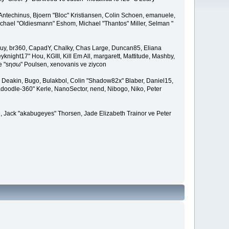
Antechinus, Bjoern "Bloc" Kristiansen, Colin Schoen, emanuele,
hael "Oldiesmann" Eshom, Michael "Thantos" Miller, Selman "
Bigguy, br360, CapadY, Chalky, Chas Large, Duncan85, Eliana
knight17" Hou, KGIII, Kill Em All, margarett, Mattitude, Mashby,
ade "sησω" Poulsen, xenovanis ve ziycon
Deakin, Bugo, Bulakbol, Colin "Shadow82x" Blaber, Daniel15,
doodle-360" Kerle, NanoSector, nend, Nibogo, Niko, Peter
e, Jack "akabugeyes" Thorsen, Jade Elizabeth Trainor ve Peter