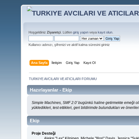
Hoşgeldiniz
Ziyaretçi
. Lütfen
giriş yapın
veya
kayıt olun
.
Kullanıcı adınızı, şifrenizi ve aktif kalma süresini giriniz
Ana Sayfa
İletişim
Giriş Yap
Kayıt Ol
TURKIYE AVCILARI VE ATICILARI FORUMU
Hazırlayanlar - Ekip
Simple Machines, SMF 2.0' bugünkü haline getirmekte emeği ola
yükledikleri, test ettikleri, geri bildirimde bulundukları ve öneriler
Ekip
Proje Desteği
Aleksi "Lex" Kilpinen, Michele "Illori" Davis, Jessica 