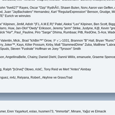
 John "live627" Rayes, Oscar "Ozp" RydhÃ©, Shawn Bulen, Norv, Aaron van Geffen, 
d, Juan "JayBachatero" Hernandez, Karl "RegularExpression" Benson, Grudge, Mic
TE" Eurich ve winrules
Lex" Kilpinen, JimM, Adish "(F.L.A.M.E.R)" Patel, Aleksi "Lex" Kilpinen, Ben Scott, 
rro, Huw, Jan-Olof "Owdy" Eriksson, Jeremy "jerm" Strike, Justyne, K@, Kevin "grey
er, Nick "Ha²", Paul_Pauline, Piro "Sarge" Dhima, Rumbaar, Pitti, RedOne, S-Ace, W
alentin, Mick., Brad "IchBin™" Grow, ディン1031, Brannon "B" Hall, Bryan "Runic" 
ry, Joker™, Kays, Killer Possum, Kirby, Matt "SlammedDime" Zuba, Matthew "Labra
 Spuds, Steven "Fustrate" Hoffman ve Joey "Tyrsson" Smith
erson, AngellinaBelle, Chainy, Daniel Diehl, Dannii Willis, emanuele, Graeme Spenc
, Ralph "[n3rve]" Otowo, rickC, Tony Reid ve Mert "Antes" Alınbay
nguez, m4z, Relyana, Robert., Akyhne ve GravuTrad
amer, Eren Yaşarkurt, eslao, husmen73, *Immortal*, Minare, Yağız ve Elmacik