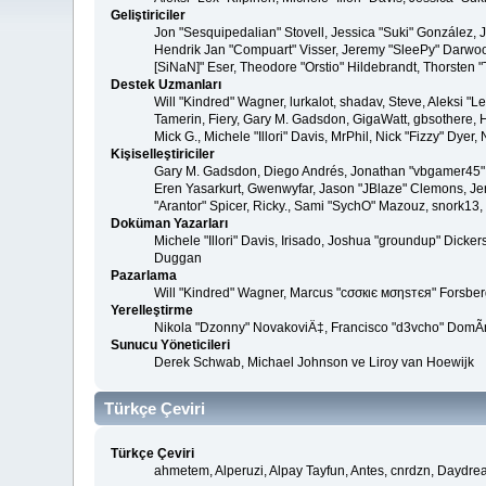
Geliştiriciler
Jon "Sesquipedalian" Stovell, Jessica "Suki" González,
Hendrik Jan "Compuart" Visser, Jeremy "SleePy" Darwoo
[SiNaN]" Eser, Theodore "Orstio" Hildebrandt, Thorsten "
Destek Uzmanları
Will "Kindred" Wagner, lurkalot, shadav, Steve, Aleksi "
Tamerin, Fiery, Gary M. Gadsdon, GigaWatt, gbsothere, Ha
Mick G., Michele "Illori" Davis, MrPhil, Nick "Fizzy" Dy
Kişiselleştiriciler
Gary M. Gadsdon, Diego Andrés, Jonathan "vbgamer45" V
Eren Yasarkurt, Gwenwyfar, Jason "JBlaze" Clemons, Jer
"Arantor" Spicer, Ricky., Sami "SychO" Mazouz, snork13,
Doküman Yazarları
Michele "Illori" Davis, Irisado, Joshua "groundup" Dick
Duggan
Pazarlama
Will "Kindred" Wagner, Marcus "cσσкιє мσηѕтєя" Forsberg
Yerelleştirme
Nikola "Dzonny" NovakoviÄ‡, Francisco "d3vcho" DomÃ­
Sunucu Yöneticileri
Derek Schwab, Michael Johnson ve Liroy van Hoewijk
Türkçe Çeviri
Türkçe Çeviri
ahmetem, Alperuzi, Alpay Tayfun, Antes, cnrdzn, Daydre