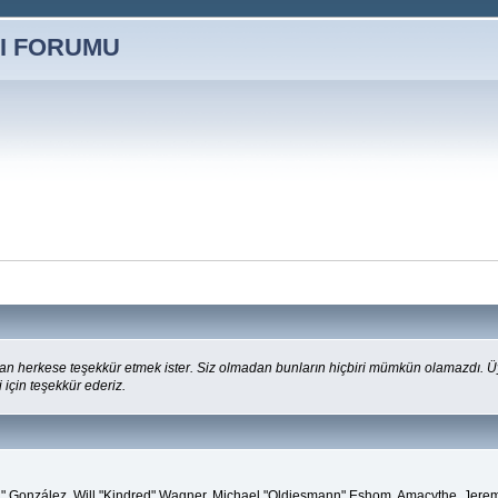
n herkese teşekkür etmek ister. Siz olmadan bunların hiçbiri mümkün olamazdı. Üye
i için teşekkür ederiz.
"Suki" González, Will "Kindred" Wagner, Michael "Oldiesmann" Eshom, Amacythe, Jer