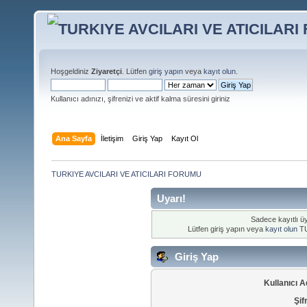
Hoşgeldiniz
Ziyaretçi
. Lütfen
giriş yapın
veya
kayıt olun
.
Kullanıcı adınızı, şifrenizi ve aktif kalma süresini giriniz
Ana Sayfa
İletişim
Giriş Yap
Kayıt Ol
TURKIYE AVCILARI VE ATICILARI FORUMU
Uyarı!
Sadece kayıtlı üy
Lütfen giriş yapın veya
kayıt olun
TU
Giriş Yap
Kullanıcı A
Şif