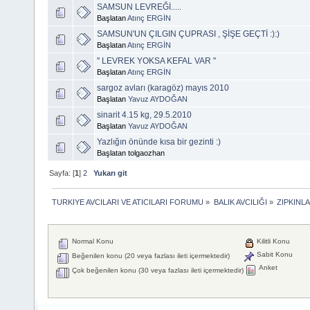
SAMSUN LEVREĞİ.....
Başlatan
Atınç ERGİN
SAMSUN'UN ÇILGIN ÇUPRASI , ŞİŞE GEÇTİ :):)
Başlatan
Atınç ERGİN
'' LEVREK YOKSA KEFAL VAR ''
Başlatan
Atınç ERGİN
sargoz avları (karagöz) mayıs 2010
Başlatan
Yavuz AYDOĞAN
sinarit 4.15 kg, 29.5.2010
Başlatan
Yavuz AYDOĞAN
Yazlığın önünde kısa bir gezinti :)
Başlatan tolgaozhan
Sayfa: [
1
]
2
Yukarı git
TURKIYE AVCILARI VE ATICILARI FORUMU
»
BALIK AVCILIĞI
»
ZIPKINLA
Normal Konu
Kilitli Konu
Sabit Konu
Beğenilen konu (20 veya fazlası ileti içermektedir)
Anket
Çok beğenilen konu (30 veya fazlası ileti içermektedir)