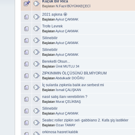
Küçük Bir Rica
Başlatan
N.Fazıl BÜYÜKKEÇECİ
2021 aşkına 🤩
Başlatan
Aykut ÇAKMAK
Trofe Levrek
Başlatan
Aykut ÇAKMAK
Silinebilir
Başlatan
Aykut ÇAKMAK
Silinebilir
Başlatan
Aykut ÇAKMAK
Bereketli Olsun...
Başlatan
Ümit MUTLU 34
ZIPKINIMIN ÖLÇÜSÜNÜ BİLMİYORUM
Başlatan
Abdulkadir DOĞRU
İç sularda zıpkınla balık avı serbest mi
Başlatan
İsmail ÇALIŞKAN
nasıl satış ilanı verebilirim ?
Başlatan
Murat ÇELİKBAŞ
Silinebilir
Başlatan
Aykut ÇAKMAK
Seatec roller zipkin set- gabbiano 2. Kafa şiş lastikler
Başlatan
Ozan TAMAY
orkinosa hasret kaldık