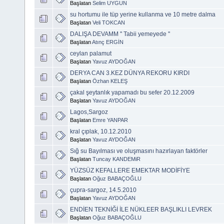
Başlatan
Selim UYGUN
su hortumu ile tüp yerine kullanma ve 10 metre dalma
Başlatan
Veli TOKCAN
DALIŞA DEVAMM '' Tabii yemeyede ''
Başlatan
Atınç ERGİN
ceylan palamut
Başlatan
Yavuz AYDOĞAN
DERYA CAN 3.KEZ DÜNYA REKORU KIRDI
Başlatan
Özhan KELEŞ
çakal şeytanlık yapamadı bu sefer 20.12.2009
Başlatan
Yavuz AYDOĞAN
Lagos,Sargoz
Başlatan
Emre YANPAR
kral çıplak, 10.12.2010
Başlatan
Yavuz AYDOĞAN
Sığ su Bayılması ve oluşmasını hazırlayan faktörler
Başlatan
Tuncay KANDEMiR
YÜZSÜZ KEFALLERE EMEKTAR MODİFİYE
Başlatan
Oğuz BABAÇOĞLU
çupra-sargoz, 14.5.2010
Başlatan
Yavuz AYDOĞAN
ENDİEN TEKNİĞİ İLE NÜKLEER BAŞLIKLI LEVREK
Başlatan
Oğuz BABAÇOĞLU