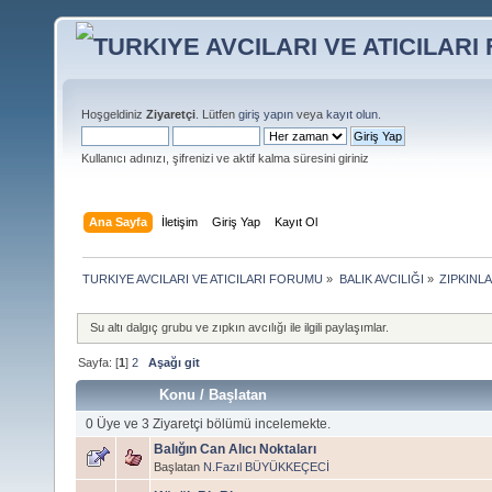
Hoşgeldiniz
Ziyaretçi
. Lütfen
giriş yapın
veya
kayıt olun
.
Kullanıcı adınızı, şifrenizi ve aktif kalma süresini giriniz
Ana Sayfa
İletişim
Giriş Yap
Kayıt Ol
TURKIYE AVCILARI VE ATICILARI FORUMU
»
BALIK AVCILIĞI
»
ZIPKINLA
Su altı dalgıç grubu ve zıpkın avcılığı ile ilgili paylaşımlar.
Sayfa: [
1
]
2
Aşağı git
Konu
/
Başlatan
0 Üye ve 3 Ziyaretçi bölümü incelemekte.
Balığın Can Alıcı Noktaları
Başlatan
N.Fazıl BÜYÜKKEÇECİ