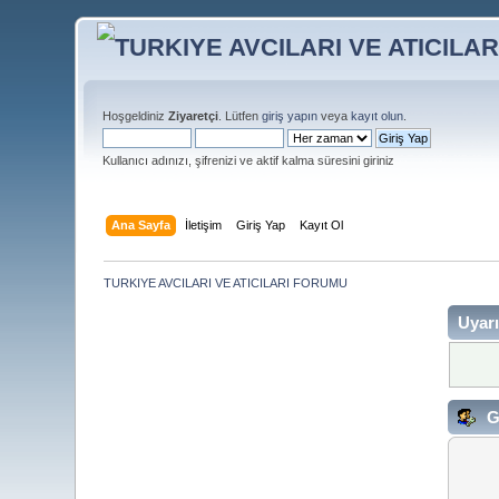
Hoşgeldiniz
Ziyaretçi
. Lütfen
giriş yapın
veya
kayıt olun
.
Kullanıcı adınızı, şifrenizi ve aktif kalma süresini giriniz
Ana Sayfa
İletişim
Giriş Yap
Kayıt Ol
TURKIYE AVCILARI VE ATICILARI FORUMU
Uyarı
G