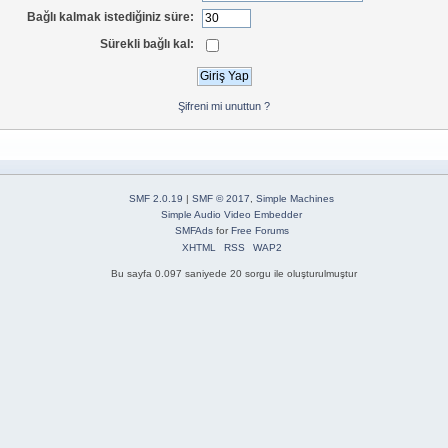
Bağlı kalmak istediğiniz süre:
Sürekli bağlı kal:
Şifreni mi unuttun ?
SMF 2.0.19
|
SMF © 2017
,
Simple Machines
Simple Audio Video Embedder
SMFAds
for
Free Forums
XHTML
RSS
WAP2
Bu sayfa 0.097 saniyede 20 sorgu ile oluşturulmuştur