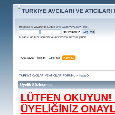
Hoşgeldiniz
Ziyaretçi
. Lütfen
giriş yapın
veya
kayıt olun
.
Kullanıcı adınızı, şifrenizi ve aktif kalma süresini giriniz
Ana Sayfa
İletişim
Giriş Yap
Kayıt Ol
TURKIYE AVCILARI VE ATICILARI FORUMU
»
Kayıt Ol
Üyelik Sözleşmesi
LÜTFEN OKUYUN! 
ÜYELİĞİNİZ ONA