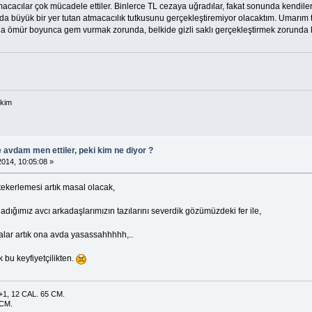
macacılar çok mücadele ettiler. Binlerce TL cezaya uğradılar, fakat sonunda kendile
 büyük bir yer tutan atmacacılık tutkusunu gerçekleştiremiyor olacaktım. Umarım t
rına ömür boyunca gem vurmak zorunda, belkide gizli saklı gerçekleştirmek zorunda k
ekim
e avdam men ettiler, peki kim ne diyor ?
014, 10:05:08 »
 tekerlemesi artık masal olacak,
dığımız avcı arkadaşlarımızın tazılarını severdik gözümüzdeki fer ile,
ralar artık ona avda yasassahhhhh,..
 bu keyfiyetçilikten.
1, 12 CAL. 65 CM.
 CM.