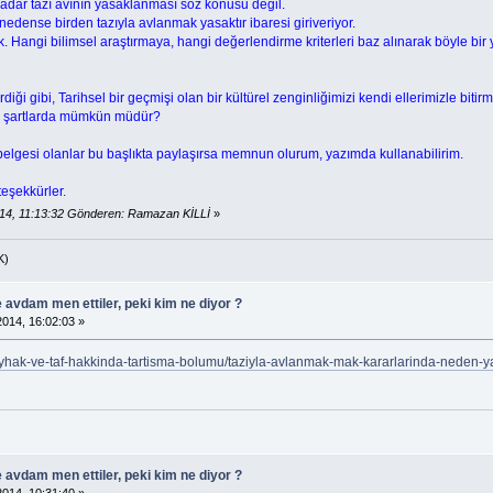
dar tazı avının yasaklanması söz konusu değil.
dense birden tazıyla avlanmak yasaktır ibaresi giriveriyor.
 Hangi bilimsel araştırmaya, hangi değerlendirme kriterleri baz alınarak böyle bir y
rdiği gibi, Tarihsel bir geçmişi olan bir kültürel zenginliğimizi kendi ellerimizle bit
 bu şartlarda mümkün müdür?
a belgesi olanlar bu başlıkta paylaşırsa memnun olurum, yazımda kullanabilirim.
eşekkürler.
14, 11:13:32 Gönderen: Ramazan KİLLİ
»
K)
e avdam men ettiler, peki kim ne diyor ?
014, 16:02:03 »
/ayhak-ve-taf-hakkinda-tartisma-bolumu/taziyla-avlanmak-mak-kararlarinda-neden
e avdam men ettiler, peki kim ne diyor ?
014, 10:31:40 »