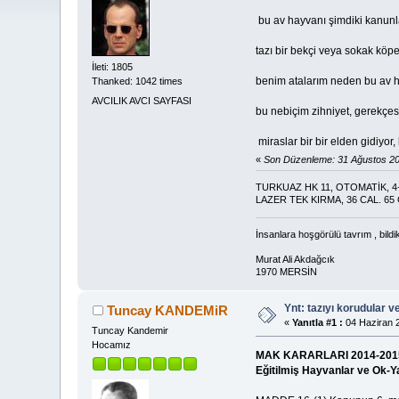
bu av hayvanı şimdiki kanunl
tazı bir bekçi veya sokak köpe
İleti: 1805
benim atalarım neden bu av ha
Thanked: 1042 times
AVCILIK AVCI SAYFASI
bu nebiçim zihniyet, gerekçesi
miraslar bir bir elden gidiyor,
«
Son Düzenleme: 31 Ağustos 20
TURKUAZ HK 11, OTOMATİK, 4+
LAZER TEK KIRMA, 36 CAL. 65
İnsanlara hoşgörülü tavrım , bildi
Murat Ali Akdağcık
1970 MERSİN
Ynt: tazıyı korudular v
Tuncay KANDEMiR
«
Yanıtla #1 :
04 Haziran 2
Tuncay Kandemir
Hocamız
MAK KARARLARI 2014-201
Eğitilmiş Hayvanlar ve Ok-Y