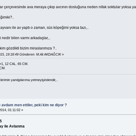
ar çerçevesinde ava meraya çıkıp avcının dosluğuna neden nifak soktular yoksa ya
ğimiki?..
yvanı ile av yaptı o zaman, süs köpeğimi yoksa tazı,..
 nedir bilen varmı arkadaşlar,..
 kim gözdikti bizim miraslarımıza ?..
15, 19:18:49 Gönderen: M.Ali AKDAĞCIK
»
1, 12 CAL. 65 CM.
 CM.
klerimin yanılgılarıma yetmeyişindendir,..
e avdam men ettiler, peki kim ne diyor ?
014, 01:11:02 »
5
ay ile Avlanma