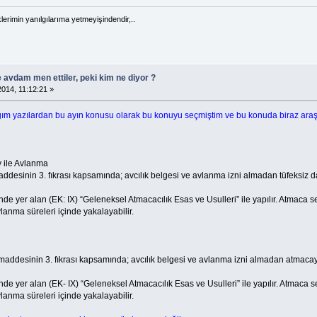
klerimin yanılgılarıma yetmeyişindendir,..
e avdam men ettiler, peki kim ne diyor ?
014, 11:12:21 »
ığım yazılardan bu ayın konusu olarak bu konuyu seçmiştim ve bu konuda biraz araş
y ile Avlanma
sinin 3. fıkrası kapsamında; avcılık belgesi ve avlanma izni almadan tüfeksiz dahi 
nde yer alan (EK: IX) “Geleneksel Atmacacılık Esas ve Usulleri” ile yapılır. Atmaca sert
anma süreleri içinde yakalayabilir.
ddesinin 3. fıkrası kapsamında; avcılık belgesi ve avlanma izni almadan atmacayl
nde yer alan (EK- IX) “Geleneksel Atmacacılık Esas ve Usulleri” ile yapılır. Atmaca ser
anma süreleri içinde yakalayabilir.