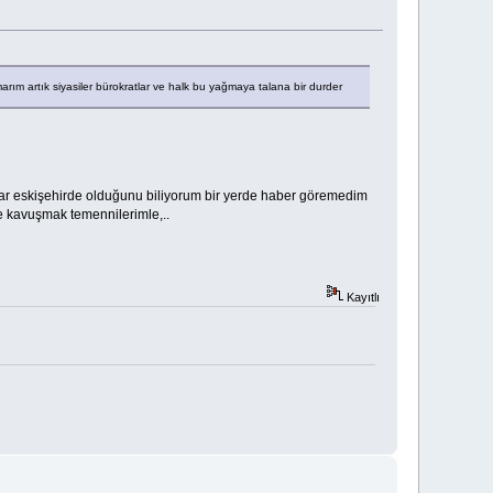
rım artık siyasiler bürokratlar ve halk bu yağmaya talana bir durder
i var eskişehirde olduğunu biliyorum bir yerde haber göremedim
e kavuşmak temennilerimle,..
Kayıtlı