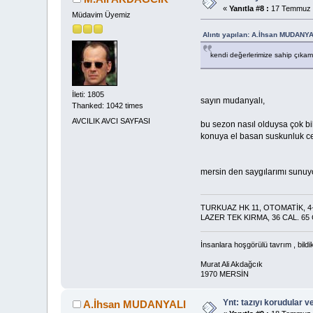
«
Yanıtla #8 :
17 Temmuz 2
Müdavim Üyemiz
Alıntı yapılan: A.İhsan MUDANY
kendi değerlerimize sahip çıkam
İleti: 1805
sayın mudanyalı,
Thanked: 1042 times
AVCILIK AVCI SAYFASI
bu sezon nasıl olduysa çok bi
konuya el basan suskunluk ce
mersin den saygılarımı sunu
TURKUAZ HK 11, OTOMATİK, 4+
LAZER TEK KIRMA, 36 CAL. 65
İnsanlara hoşgörülü tavrım , bildi
Murat Ali Akdağcık
1970 MERSİN
Ynt: tazıyı korudular v
A.İhsan MUDANYALI