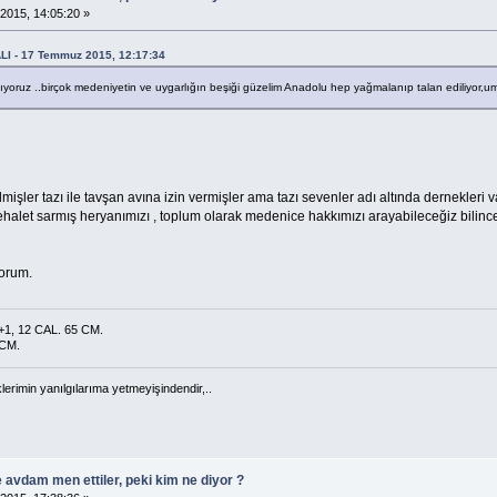
015, 14:05:20 »
ALI - 17 Temmuz 2015, 12:17:34
ıyoruz ..birçok medeniyetin ve uygarlığın beşiği güzelim Anadolu hep yağmalanıp talan ediliyor,uma
lmişler tazı ile tavşan avına izin vermişler ama tazı sevenler adı altında dernekler
halet sarmış heryanımızı , toplum olarak medenice hakkımızı arayabileceğiz bilinc
yorum.
1, 12 CAL. 65 CM.
 CM.
klerimin yanılgılarıma yetmeyişindendir,..
e avdam men ettiler, peki kim ne diyor ?