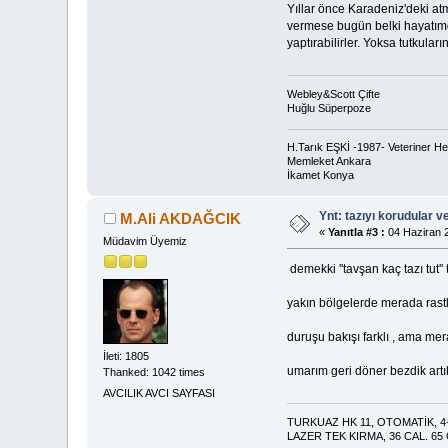
Yıllar önce Karadeniz'deki at
vermese bugün belki hayatımda
yaptırabilirler. Yoksa tutkula
Webley&Scott Çifte
Huğlu Süperpoze
H.Tarık EŞKİ -1987- Veteriner H
Memleket Ankara
İkamet Konya
Ynt: tazıyı korudular v
M.Ali AKDAĞCIK
«
Yanıtla #3 :
04 Haziran 2
Müdavim Üyemiz
demekki ''tavşan kaç tazı tut''
yakın bölgelerde merada rastla
duruşu bakışı farklı , ama me
İleti: 1805
umarım geri döner bezdik artık
Thanked: 1042 times
AVCILIK AVCI SAYFASI
TURKUAZ HK 11, OTOMATİK, 4+
LAZER TEK KIRMA, 36 CAL. 65