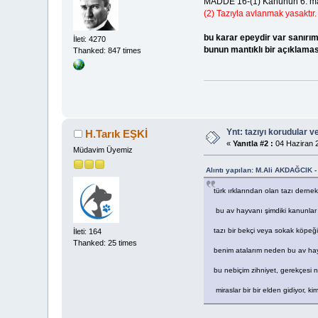
MADDE 16-(1) Kanunun 6. madd
(2) Tazıyla avlanmak yasaktır.
bu karar epeydir var sanırı
İleti: 4270
bunun mantıklı bir açıklama
Thanked: 847 times
Ynt: tazıyı korudular v
H.Tarık EŞKİ
«
Yanıtla #2 :
04 Haziran 2
Müdavim Üyemiz
Alıntı yapılan: M.Ali AKDAĞCIK -
türk ırklarından olan tazı dernek
bu av hayvanı şimdiki kanunlar
tazı bir bekçi veya sokak köpeği
İleti: 164
Thanked: 25 times
benim atalarım neden bu av hayv
bu nebiçim zihniyet, gerekçesi ne
miraslar bir bir elden gidiyor, ki