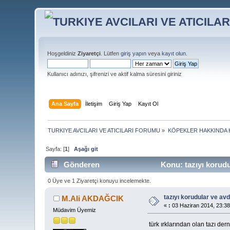
Hoşgeldiniz
Ziyaretçi
. Lütfen
giriş yapın
veya
kayıt olun
.
Kullanıcı adınızı, şifrenizi ve aktif kalma süresini giriniz
Ana Sayfa
İletişim
Giriş Yap
Kayıt Ol
TURKIYE AVCILARI VE ATICILARI FORUMU
»
KÖPEKLER HAKKINDA 
Sayfa: [
1
]
Aşağı git
Gönderen
Konu: tazıyı korudu
0 Üye ve 1 Ziyaretçi konuyu incelemekte.
tazıyı korudular ve avd
M.Ali AKDAĞCIK
«
:
03 Haziran 2014, 23:38
Müdavim Üyemiz
türk ırklarından olan tazı der