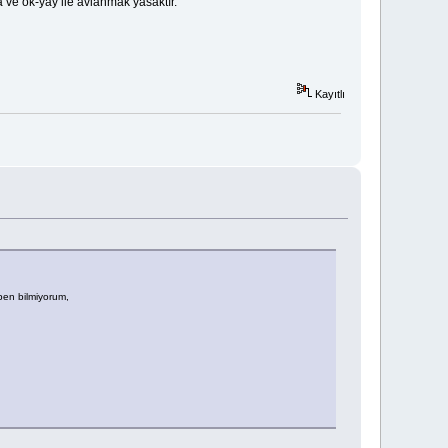
ve ok-yay ile avlanmak yasaktır.
Kayıtlı
ben bilmiyorum,