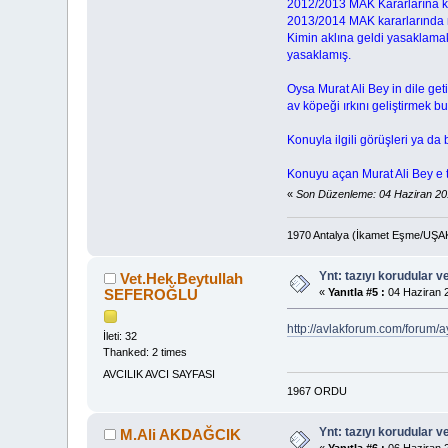
2012/2013 MAK Kararlarına ka
2013/2014 MAK kararlarında ne
Kimin aklına geldi yasaklamak.
yasaklamış.
Oysa Murat Ali Bey in dile geti
av köpeği ırkını geliştirmek
Konuyla ilgili görüşleri ya d
Konuyu açan Murat Ali Bey e t
«
Son Düzenleme: 04 Haziran 20
1970 Antalya (İkamet Eşme/UŞA
Ynt: tazıyı korudular v
Vet.Hek.Beytullah
SEFEROĞLU
«
Yanıtla #5 :
04 Haziran 2
http://avlakforum.com/forum
İleti: 32
Thanked: 2 times
AVCILIK AVCI SAYFASI
1967 ORDU
Ynt: tazıyı korudular v
M.Ali AKDAĞCIK
«
Yanıtla #6 :
06 Haziran 2