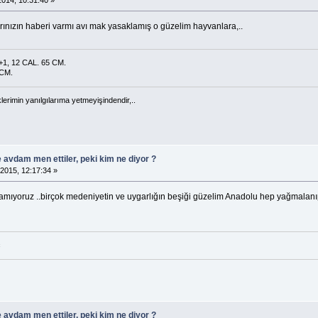
ılarınızın haberi varmı avı mak yasaklamış o güzelim hayvanlara,..
1, 12 CAL. 65 CM.
 CM.
klerimin yanılgılarıma yetmeyişindendir,..
e avdam men ettiler, peki kim ne diyor ?
015, 12:17:34 »
amıyoruz ..birçok medeniyetin ve uygarlığın beşiği güzelim Anadolu hep yağmalanıp t
c
e avdam men ettiler, peki kim ne diyor ?