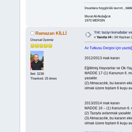
İnsanlara hoşgörülü tavrım , bildi
Murat Ali Akdağcık
1970 MERSİN
Ynt: tazıyı korudular v
Ramazan KİLLİ
«
Yanıtla #4 :
04 Haziran 2
Onursal Üyemiz
Av Tutkusu Dergisi için yazd
2012/2013 mak kararı
Eğitilmiş Hayvanlar ve Ok-Ya
MADDE 17-(1) Kanunun 6. madde
İleti: 3238
yasaktır.
Thanked: 25 times
(2) Atmacacılık, bu kararın eki
olmak üzere toplam 6 kuşu avl
2013/2014 mak kararı
MADDE 16 – (1) Kanunun 6. ma
(2) Tazıyla avlanmak yasaktır.
(3) Atmacacılık, bu kararın eki
olmak üzere toplam 6 kuşu avl