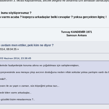
esinin 3. fıkrası kapsamında; avcılık belgesi ve avlanma izni almadan atmacayla 
m bunu söylüyorsunuz ?
sı varmı acaba ? kopoycu arkadaşlar belki cevaplar ? yoksa gerçekten ilginç !
Tuncay KANDEMİR 1971
Samsun Ankara
e avdam men ettiler, peki kim ne diyor ?
014, 08:04:35 »
 03 Haziran 2014, 23:38:45
lerinde faaliyetleriyle koruma altına ve çoğaltılması için sahiplenmişken,
 çerçevesinde ava meraya çıkıp avcının dosluğuna neden nifak soktular yoksa yanlışmı vardı da 
miki?..
anı ile av yaptı o zaman, süs köpeğimi yoksa tazı,..
dir bilen varmı arkadaşlar,..
m gözdikti bizim miraslarımıza ?..