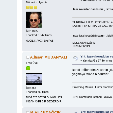
Müdavim Üyemiz
tazı severler nasılsınız , taz
TURKUAZ HK 11, OTOMATİK, 4+
LAZER TEK KIRMA, 36 CAL. 65
İleti: 1805
Thanked: 1042 times
İnsanlara hoşgörülü tavrım , bildi
AVCILIK AVCI SAYFASI
Murat Ali Akdağcık
1970 MERSİN
Ynt: tazıyı korudular v
A.İhsan MUDANYALI
«
Yanıtla #7 :
17 Temmuz 2
Free Üye
kendi değerlerimize sahip çık
yağmaya talana bir durder
Brownıng Maxus Hunter otomati
İleti: 858
Thanked: 90 times
1971 ikametgah İstanbul .Yalova
DOĞAYA SAYGI DUYAN HER
İNSAN AYRI BİR DEĞERDİR
Ynt: tazıyı korudular v
M.Ali AKDAĞCIK