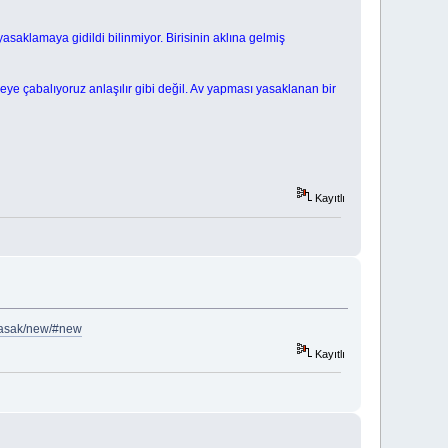
asaklamaya gidildi bilinmiyor. Birisinin aklına gelmiş
irmeye çabalıyoruz anlaşılır gibi değil. Av yapması yasaklanan bir
Kayıtlı
-yasak/new/#new
Kayıtlı