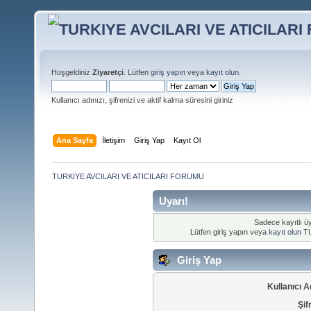
Hoşgeldiniz
Ziyaretçi
. Lütfen
giriş yapın
veya
kayıt olun
.
Kullanıcı adınızı, şifrenizi ve aktif kalma süresini giriniz
Ana Sayfa
İletişim
Giriş Yap
Kayıt Ol
TURKIYE AVCILARI VE ATICILARI FORUMU
Uyarı!
Sadece kayıtlı üy
Lütfen giriş yapın veya
kayıt olun
TU
Giriş Yap
Kullanıcı A
Şif