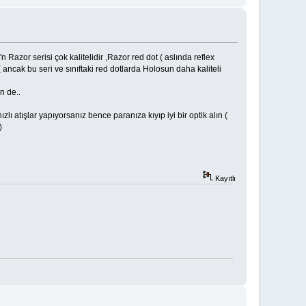
n Razor serisi çok kalitelidir ,Razor red dot ( aslında reflex
 ancak bu seri ve sınıftaki red dotlarda Holosun daha kaliteli
n de..
lı atışlar yapıyorsanız bence paranıza kıyıp iyi bir optik alın (
)
Kayıtlı