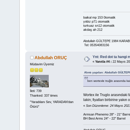
baikal mp 153 0tomatik
yıldız p71 otomatik
turkuaz sn12 otomatik
akdaş ah 212
Abdullah GÜLTEPE 1984 KAR
Tel: 05354083156
Ynt: Red dot ta hangi 
Abdullah ORUÇ
«
Yanıtla #4 :
22 Mayıs 20
Müdavim Üyemiz
Alıntı yapılan: Abdullah GÜLTEP
ben wortexle truğlo arasında kal
İleti: 739
Wortex ile Truglo arasındaki f
Thanked: 337 times
lakin; fiyatları birbirine yak
"Yaradılanı Sev, YARADAN'dan
«
Son Düzenleme: 24 Mayıs 202
Ötürü"
Armsan Phenemo 28" - 21" Barre
BH Best Arms 24" - 22" Barrel
Abdullah ORUC