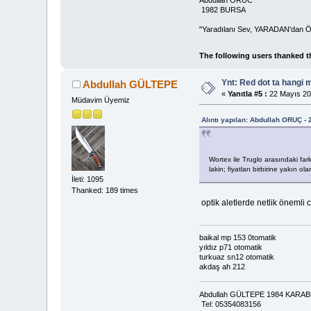
1982 BURSA
"Yaradılanı Sev, YARADAN'dan Ö
The following users thanked t
Ynt: Red dot ta hangi 
Abdullah GÜLTEPE
«
Yanıtla #5 :
22 Mayıs 20
Müdavim Üyemiz
Alıntı yapılan: Abdullah ORUÇ -
Wortex ile Truglo arasındaki fark
lakin; fiyatları birbirine yakın 
İleti: 1095
Thanked: 189 times
optik aletlerde netlik önemli 
baikal mp 153 0tomatik
yıldız p71 otomatik
turkuaz sn12 otomatik
akdaş ah 212
Abdullah GÜLTEPE 1984 KAR
Tel: 05354083156