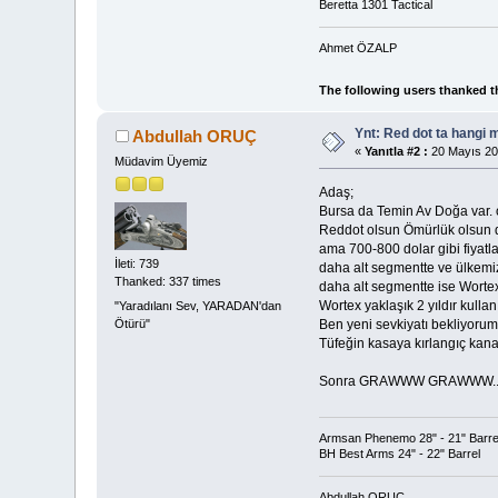
Beretta 1301 Tactical
Ahmet ÖZALP
The following users thanked t
Ynt: Red dot ta hangi 
Abdullah ORUÇ
«
Yanıtla #2 :
20 Mayıs 20
Müdavim Üyemiz
Adaş;
Bursa da Temin Av Doğa var. o
Reddot olsun Ömürlük olsun d
ama 700-800 dolar gibi fiyatl
İleti: 739
daha alt segmentte ve ülkemi
Thanked: 337 times
daha alt segmentte ise Worte
Wortex yaklaşık 2 yıldır kulla
"Yaradılanı Sev, YARADAN'dan
Ötürü"
Ben yeni sevkiyatı bekliyorum
Tüfeğin kasaya kırlangıç kanal
Sonra GRAWWW GRAWWW..
Armsan Phenemo 28" - 21" Barre
BH Best Arms 24" - 22" Barrel
Abdullah ORUC