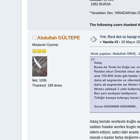
1982 BURSA
"Yaradılanı Sev, YARADAN'dan Ö
The following users thanked t
Ynt: Red dot ta hangi 
Abdullah GÜLTEPE
«
Yanıtla #3 :
20 Mayıs 20
Müdavim Üyemiz
Alıntı yapılan: Abdullah ORUÇ -
Adaş;
Bursa da Temin Av Doğa var. ora
Reddot olsun Ömürlük olsun de
ama 700-800 dolar gibi fiyatlar,
daha alt segmentte ve ülkemizd
İleti: 1095
daha alt segmentte ise Wortex C
Thanked: 189 times
Wortex yaklaşık 2 yıldır kullanı
Ben yeni sevkiyatı bekliyorum.
Tüfeğin kasaya kırlangıç kanal a
Sonra GRAWWW GRAWWW...
Adaş bende wortexle truğlo ara
satılan hawke wortex truglo re
sitem ediyor, satıcı tabi arada
olarak o kadar farka değermi 