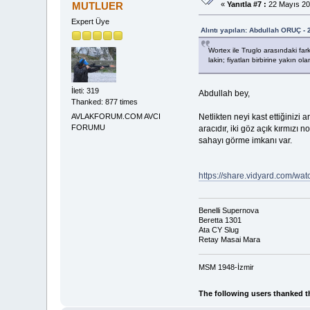
MUTLUER
«
Yanıtla #7 :
22 Mayıs 20
Expert Üye
Alıntı yapılan: Abdullah ORUÇ -
Wortex ile Truglo arasındaki fark
lakin; fiyatları birbirine yakın 
İleti: 319
Abdullah bey,
Thanked: 877 times
Netlikten neyi kast ettiğinizi
AVLAKFORUM.COM AVCI
FORUMU
aracıdır, iki göz açık kırmızı 
sahayı görme imkanı var.
https://share.vidyard.com/w
Benelli Supernova
Beretta 1301
Ata CY Slug
Retay Masai Mara
MSM 1948-İzmir
The following users thanked t