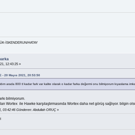
ABÜK-İSKENDERUN/HATAY
marka
21, 12:43:25 »
E - 20 Mayıs 2021, 20:53:50
dım arada 800 tl kadar fark var kalite olarak o kadar farka değermi onu bilmiyorum kıyaslama imkan
arkı bilmiyorum.
ın olan Wortex ile Hawke karşılaştırmasında Wortex daha net görüş sağlıyor. bilgin ols
1, 03:42:46 Gönderen: Abdullah ORUÇ
»
l