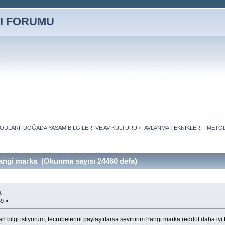
TODLARI, DOĞADA YAŞAM BİLGİLERİ VE AV KÜLTÜRÜ
»
AVLANMA TEKNİKLERİ - METO
angi marka (Okunma sayısı 24460 defa)
a
59 »
ilgi istiyorum, tecrübelerini paylaşırlarsa sevinirim hangi marka reddot daha iyi trug