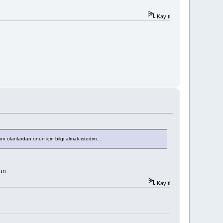
Kayıtlı
ı olanlardan onun için bilgi almak istedim....
un.
Kayıtlı