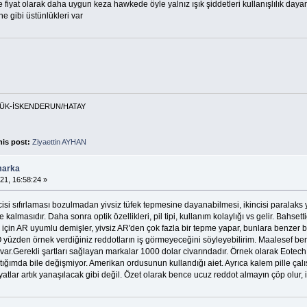
re fiyat olarak daha uygun keza hawkede öyle yalnız ışık şiddetleri kullanışlılık daya
ne gibi üstünlükleri var
ABÜK-İSKENDERUN/HATAY
his post:
Ziyaettin AYHAN
marka
21, 16:58:24 »
cisi sıfırlaması bozulmadan yivsiz tüfek tepmesine dayanabilmesi, ikincisi paralaks y
almasıdır. Daha sonra optik özellikleri, pil tipi, kullanım kolaylığı vs gelir. Bahset
ark için AR uyumlu demişler, yivsiz AR'den çok fazla bir tepme yapar, bunlara benzer
 O yüzden örnek verdiğiniz reddotların iş görmeyeceğini söyleyebilirim. Maalesef be
ar.Gerekli şartları sağlayan markalar 1000 dolar civarındadır. Örnek olarak Eotech,
ktığımda bile değişmiyor. Amerikan ordusunun kullandığı aiet. Ayrıca kalem pille çalış
atlar artık yanaşılacak gibi değil. Özet olarak bence ucuz reddot almayın çöp olur, iş