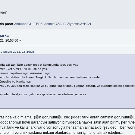
türü"
his post:
Abdullah GÜLTEPE
,
Ahmet ÖZALP
,
Ziyaettin AYHAN
marka
21, 20:53:50 »
 20 Mayıs 2021, 15:10:39
da çalışan Talip abinin reddot konusunda tecrübesi var.
rse; Evet AİMPOİNT in üstüne yok.
 benim ulaşabileceğim rakamlar değil.
e bulunabilinen Holosun; Truglo kullanılan ve memnun kalınan bir model.
rossfire ve Hawke var.
lıyor. 250-300den fazla sattılar ve bu güne kadar dönüş yapan olmadı. ve kullanım olarak genel iste
çtırdım. bekliyorum. gelınce alıp takacaz ve sıfırlama yapacaz.
sında kaldım ama ışığın görünürlüğü ışık şiddeti farkı ekran camının görünürlüğü ola
ddotlar ömür boyu garantiyle satılıyor, bir videoda hawke satın alan bir müşteri tüfeğ
 fiyat farkı ve kalite farkı var diyor sonuçta her zaman alınacak birşey değil. ben wor
onu bilmiyorum kıyaslama imkanı olanlardan onun için bilgi almak istedim....