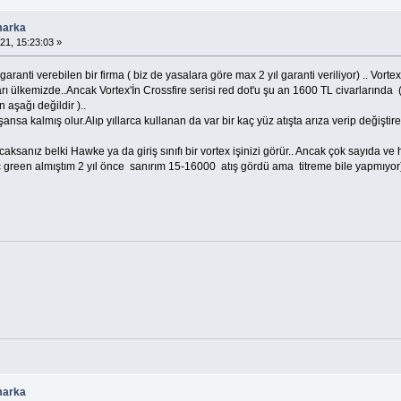
marka
21, 15:23:03 »
anti verebilen bir firma ( biz de yasalara göre max 2 yıl garanti veriliyor) .. Vortex'
ı ülkemizde..Ancak Vortex'İn Crossfire serisi red dot'u şu an 1600 TL civarlarında (
 aşağı değildir )..
nsa kalmış olur.Alıp yıllarca kullanan da var bir kaç yüz atışta arıza verip değiştire
anız belki Hawke ya da giriş sınıfı bir vortex işinizi görür.. Ancak çok sayıda ve hız
 green almıştım 2 yıl önce sanırım 15-16000 atış gördü ama titreme bile yapmıyor
marka