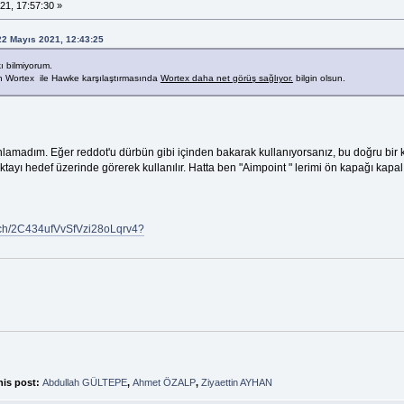
21, 17:57:30 »
 22 Mayıs 2021, 12:43:25
ı bilmiyorum.
olan Wortex ile Hawke karşılaştırmasında
Wortex daha net görüş sağlıyor.
bilgin olsun.
 anlamadım. Eğer reddot'u dürbün gibi içinden bakarak kullanıyorsanız, bu doğru bir 
noktayı hedef üzerinde görerek kullanılır. Hatta ben "Aimpoint " lerimi ön kapağı kapa
atch/2C434ufVvSfVzi28oLqrv4?
his post:
Abdullah GÜLTEPE
,
Ahmet ÖZALP
,
Ziyaettin AYHAN