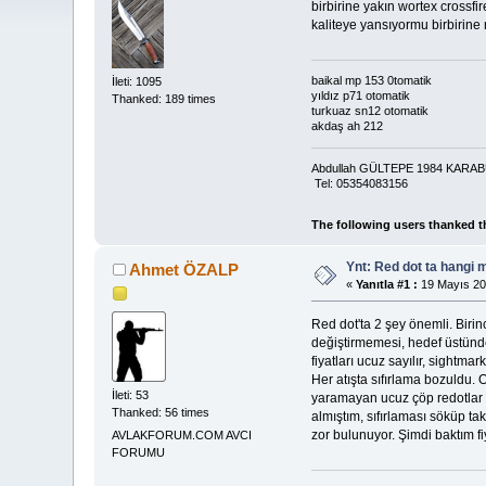
birbirine yakın wortex crossfi
kaliteye yansıyormu birbirine 
baikal mp 153 0tomatik
İleti: 1095
yıldız p71 otomatik
Thanked: 189 times
turkuaz sn12 otomatik
akdaş ah 212
Abdullah GÜLTEPE 1984 KAR
Tel: 05354083156
The following users thanked t
Ynt: Red dot ta hangi 
Ahmet ÖZALP
«
Yanıtla #1 :
19 Mayıs 20
Red dot'ta 2 şey önemli. Birin
değiştirmemesi, hedef üstünde k
fiyatları ucuz sayılır, sightm
Her atışta sıfırlama bozuldu.
İleti: 53
yaramayan ucuz çöp redotlar v
Thanked: 56 times
almıştım, sıfırlaması söküp ta
zor bulunuyor. Şimdi baktım fiy
AVLAKFORUM.COM AVCI
FORUMU