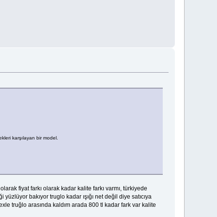
kleri karşılayan bir model.
rak fiyat farkı olarak kadar kalite farkı varmı, türkiyede
i yüzlüyor bakıyor truglo kadar ışığı net değil diye satıcıya
texle truğlo arasında kaldım arada 800 tl kadar fark var kalite