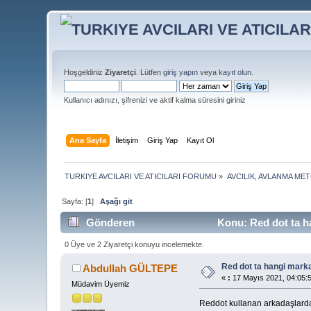
Hoşgeldiniz
Ziyaretçi
. Lütfen
giriş yapın
veya
kayıt olun
.
Kullanıcı adınızı, şifrenizi ve aktif kalma süresini giriniz
Ana Sayfa
İletişim
Giriş Yap
Kayıt Ol
TURKIYE AVCILARI VE ATICILARI FORUMU
»
AVCILIK, AVLANMA ME
Sayfa: [
1
]
Aşağı git
Gönderen
Konu: Red dot ta h
0 Üye ve 2 Ziyaretçi konuyu incelemekte.
Red dot ta hangi mark
Abdullah GÜLTEPE
«
:
17 Mayıs 2021, 04:05:
Müdavim Üyemiz
Reddot kullanan arkadaşlardan b