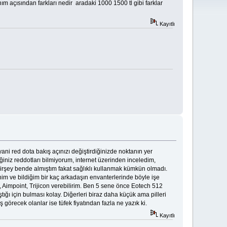
nım açısından farkları nedir aradaki 1000 1500 tl gibi farklar
Kayıtlı
ani red dota bakış açınızı değiştirdiğinizde noktanın yer
tiğiniz reddotları bilmiyorum, internet üzerinden inceledim,
 birşey bende almıştım fakat sağlıklı kullanmak kümkün olmadı.
nim ve bildiğim bir kaç arkadaşın envanterlerinde böyle işe
 Aimpoint, Trijicon verebilirim. Ben 5 sene önce Eotech 512
tığı için bulması kolay. Diğerleri biraz daha küçük ama pilleri
 görecek olanlar ise tüfek fiyatından fazla ne yazık ki.
Kayıtlı