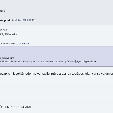
türü"
his post:
Abdullah GÜLTEPE
marka
21, 13:52:44 »
 22 Mayıs 2021, 12:43:25
ı bilmiyorum.
olan Wortex ile Hawke karşılaştırmasında Wortex daha net görüş sağlıyor. bilgin olsun.
cevap için teşekkür ederim, wortex ile truğlo arasında tecrübesi olan var sa yardımcı
ABÜK-İSKENDERUN/HATAY