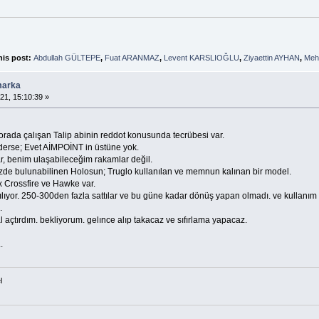
his post:
Abdullah GÜLTEPE
,
Fuat ARANMAZ
,
Levent KARSLIOĞLU
,
Ziyaettin AYHAN
,
Meh
marka
21, 15:10:39 »
rada çalışan Talip abinin reddot konusunda tecrübesi var.
erse; Evet AİMPOİNT in üstüne yok.
ar, benim ulaşabileceğim rakamlar değil.
zde bulunabilinen Holosun; Truglo kullanılan ve memnun kalınan bir model.
x Crossfire ve Hawke var.
nılıyor. 250-300den fazla sattılar ve bu güne kadar dönüş yapan olmadı. ve kullanım 
.
 açtırdım. bekliyorum. gelınce alıp takacaz ve sıfırlama yapacaz.
.
l