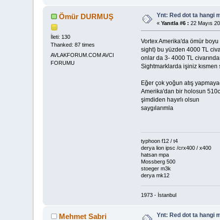
Ynt: Red dot ta hangi 
Ömür DURMUŞ
«
Yanıtla #6 :
22 Mayıs 20
İleti: 130
Vortex Amerika'da ömür boyu gar
Thanked: 87 times
sight) bu yüzden 4000 TL civar
AVLAKFORUM.COM AVCI
onlar da 3- 4000 TL civarından
FORUMU
Sightmarklarda işiniz kısmen şa
Eğer çok yoğun atış yapmayacaks
Amerika'dan bir holosun 510c
şimdiden hayırlı olsun
saygılarımla
typhoon f12 / t4
derya lion ipsc /crx400 / x400
hatsan mpa
Mossberg 500
stoeger m3k
derya mk12
1973 - İstanbul
Ynt: Red dot ta hangi 
Mehmet Sabri