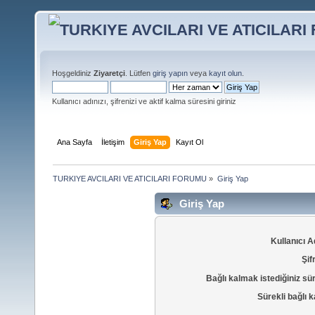
Hoşgeldiniz
Ziyaretçi
. Lütfen
giriş yapın
veya
kayıt olun
.
Kullanıcı adınızı, şifrenizi ve aktif kalma süresini giriniz
Ana Sayfa
İletişim
Giriş Yap
Kayıt Ol
TURKIYE AVCILARI VE ATICILARI FORUMU
»
Giriş Yap
Giriş Yap
Kullanıcı A
Şif
Bağlı kalmak istediğiniz sü
Sürekli bağlı k