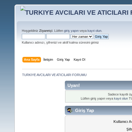
Hoşgeldiniz
Ziyaretçi
. Lütfen
giriş yapın
veya
kayıt olun
.
Kullanıcı adınızı, şifrenizi ve aktif kalma süresini giriniz
Ana Sayfa
İletişim
Giriş Yap
Kayıt Ol
TURKIYE AVCILARI VE ATICILARI FORUMU
Uyarı!
Sadece kayıtlı üy
Lütfen giriş yapın veya
kayıt olun
TU
Giriş Yap
Kullanıcı A
Şif