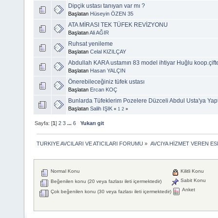
Dipçik ustası tanıyan var mı ?
Başlatan
Hüseyin ÖZEN 35
ATA MİRASI TEK TÜFEK REVİZYONU
Başlatan
Ali AĞIR
Ruhsat yenileme
Başlatan
Celal KIZILÇAY
Abdullah KARA ustamın 83 model ihtiyar Huğlu koop.çift
Başlatan
Hasan YALÇIN
Önerebileceğiniz tüfek ustası
Başlatan
Ercan KOÇ
Bunlarda Tüfeklerim Pozelere Düzceli Abdul Usta'ya Yap
Başlatan
Salih IŞIK
«
1
2
»
Sayfa: [
1
]
2
3
...
6
Yukarı git
TURKIYE AVCILARI VE ATICILARI FORUMU
»
AVCIYA HİZMET VEREN E
Normal Konu
Kilitli Konu
Sabit Konu
Beğenilen konu (20 veya fazlası ileti içermektedir)
Anket
Çok beğenilen konu (30 veya fazlası ileti içermektedir)