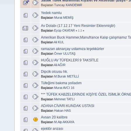
Satılık Tüfek Mühimmat Kıyafet ve Aksesuar (Bayii - Sa
Başlatan
Tuncay KANDEMiR
Yedek namlu
Başlatan
Murat MEMİŞ
Av Dolabı (17.12.17 Yeni Resimler Eklenmiştir)
Başlatan
Eyüp OKATAR
«
1
2
»
Amerikan Buck Hammer,Manufrance Kalıp çalışmamız 
Başlatan
Ali KUL
ramazan aknarçay ustamıza teşekkürler
Başlatan
Ömer ULUTAŞ
HUĞLU AV TÜFEKLERİ 9 TAKSİTLE
Başlatan
Ali AĞIR
Dipcik olcusu hk.
Başlatan
M.Burak METİLLİ
Tüfeğimi bakıma yolladım
Başlatan
Murat AVCI 16
*** TÜFEK KABZELERİNDE KİŞİYE ÖZEL İSİMLİK ÖRNEK
Başlatan
Mehmet TATLI
ADANA CİVARI KUNDAK USTASI
Başlatan
Hakan HAS
Avsan 20 kalibre
Başlatan
M.Alp AKKAYA
ejektör arızası