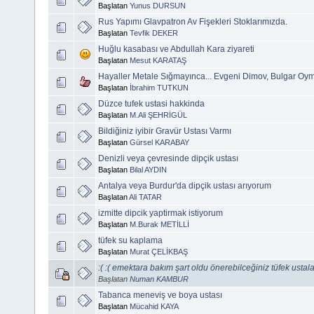
Başlatan
Yunus DURSUN
Rus Yapımı Glavpatron Av Fişekleri Stoklarımızda.
Başlatan
Tevfik DEKER
Huğlu kasabası ve Abdullah Kara ziyareti
Başlatan
Mesut KARATAŞ
Hayaller Metale Sığmayınca... Evgeni Dimov, Bulgar Oym
Başlatan
İbrahim TUTKUN
Düzce tufek ustasi hakkinda
Başlatan
M.Ali ŞEHRİGÜL
Bildiğiniz iyibir Gravür Ustası Varmı
Başlatan
Gürsel KARABAY
Denizli veya çevresinde dipçik ustası
Başlatan
Bilal AYDIN
Antalya veya Burdur'da dipçik ustası arıyorum
Başlatan
Ali TATAR
izmitte dipcik yaptirmak istiyorum
Başlatan
M.Burak METİLLİ
tüfek su kaplama
Başlatan
Murat ÇELİKBAŞ
:( :( emektara bakım şart oldu önerebilceğiniz tüfek ustala
Başlatan
Numan KAMBUR
Tabanca meneviş ve boya ustası
Başlatan
Mücahid KAYA