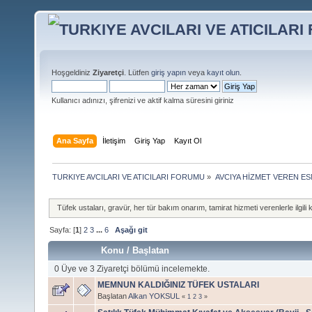
Hoşgeldiniz
Ziyaretçi
. Lütfen
giriş yapın
veya
kayıt olun
.
Kullanıcı adınızı, şifrenizi ve aktif kalma süresini giriniz
Ana Sayfa
İletişim
Giriş Yap
Kayıt Ol
TURKIYE AVCILARI VE ATICILARI FORUMU
»
AVCIYA HİZMET VEREN E
Tüfek ustaları, gravür, her tür bakım onarım, tamirat hizmeti verenlerle ilgili 
Sayfa: [
1
]
2
3
...
6
Aşağı git
Konu
/
Başlatan
0 Üye ve 3 Ziyaretçi bölümü incelemekte.
MEMNUN KALDIĞINIZ TÜFEK USTALARI
Başlatan
Alkan YOKSUL
«
1
2
3
»