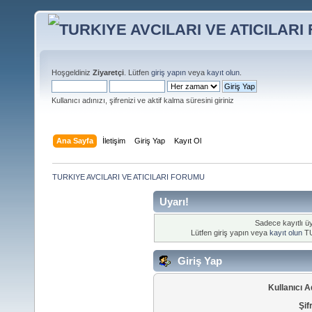
Hoşgeldiniz
Ziyaretçi
. Lütfen
giriş yapın
veya
kayıt olun
.
Kullanıcı adınızı, şifrenizi ve aktif kalma süresini giriniz
Ana Sayfa
İletişim
Giriş Yap
Kayıt Ol
TURKIYE AVCILARI VE ATICILARI FORUMU
Uyarı!
Sadece kayıtlı üy
Lütfen giriş yapın veya
kayıt olun
TU
Giriş Yap
Kullanıcı A
Şif