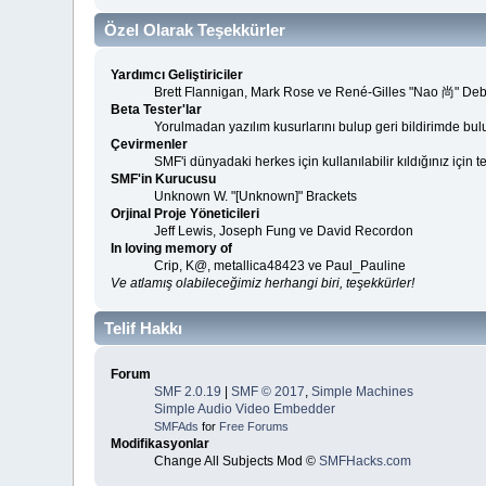
Özel Olarak Teşekkürler
Yardımcı Geliştiriciler
Brett Flannigan, Mark Rose ve René-Gilles "Nao 尚" Deb
Beta Tester'lar
Yorulmadan yazılım kusurlarını bulup geri bildirimde bulu
Çevirmenler
SMF'i dünyadaki herkes için kullanılabilir kıldığınız için t
SMF'in Kurucusu
Unknown W. "[Unknown]" Brackets
Orjinal Proje Yöneticileri
Jeff Lewis, Joseph Fung ve David Recordon
In loving memory of
Crip, K@, metallica48423 ve Paul_Pauline
Ve atlamış olabileceğimiz herhangi biri, teşekkürler!
Telif Hakkı
Forum
SMF 2.0.19
|
SMF © 2017
,
Simple Machines
Simple Audio Video Embedder
SMFAds
for
Free Forums
Modifikasyonlar
Change All Subjects Mod ©
SMFHacks.com