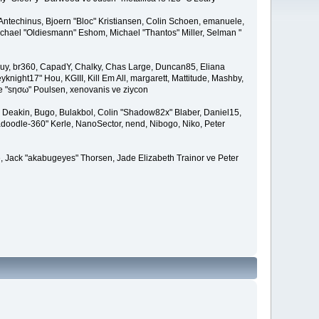
Antechinus, Bjoern "Bloc" Kristiansen, Colin Schoen, emanuele,
hael "Oldiesmann" Eshom, Michael "Thantos" Miller, Selman "
Bigguy, br360, CapadY, Chalky, Chas Large, Duncan85, Eliana
knight17" Hou, KGIII, Kill Em All, margarett, Mattitude, Mashby,
ade "sησω" Poulsen, xenovanis ve ziycon
Deakin, Bugo, Bulakbol, Colin "Shadow82x" Blaber, Daniel15,
doodle-360" Kerle, NanoSector, nend, Nibogo, Niko, Peter
e, Jack "akabugeyes" Thorsen, Jade Elizabeth Trainor ve Peter