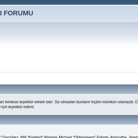
n herkese teşekkür etmek ister. Siz olmadan bunların hiçbiri mümkün olamazdı. Üye
i için teşekkür ederiz.
"Suki" González, Will "Kindred" Wagner, Michael "Oldiesmann" Eshom, Amacythe, Jer