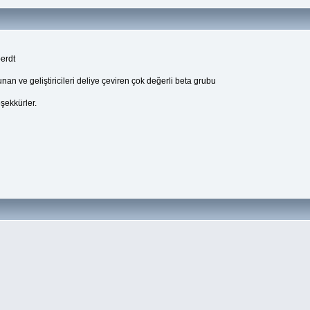
erdt
nan ve geliştiricileri deliye çeviren çok değerli beta grubu
eşekkürler.