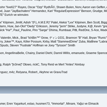
 John "live627" Rayes, Oscar "Ozp" RydhÃ©, Shawn Bulen, Norv, Aaron van Geffen, 
d, Juan "JayBachatero" Hernandez, Karl "RegularExpression" Benson, Grudge, Mic
TE" Eurich ve winrules
Lex" Kilpinen, JimM, Adish "(F.L.A.M.E.R)" Patel, Aleksi "Lex" Kilpinen, Ben Scott, 
rro, Huw, Jan-Olof "Owdy" Eriksson, Jeremy "jerm" Strike, Justyne, K@, Kevin "grey
er, Nick "Ha²", Paul_Pauline, Piro "Sarge" Dhima, Rumbaar, Pitti, RedOne, S-Ace, W
alentin, Mick., Brad "IchBin™" Grow, ディン1031, Brannon "B" Hall, Bryan "Runic" 
ry, Joker™, Kays, Killer Possum, Kirby, Matt "SlammedDime" Zuba, Matthew "Labra
 Spuds, Steven "Fustrate" Hoffman ve Joey "Tyrsson" Smith
erson, AngellinaBelle, Chainy, Daniel Diehl, Dannii Willis, emanuele, Graeme Spenc
, Ralph "[n3rve]" Otowo, rickC, Tony Reid ve Mert "Antes" Alınbay
nguez, m4z, Relyana, Robert., Akyhne ve GravuTrad
amer, Eren Yaşarkurt, eslao, husmen73, *Immortal*, Minare, Yağız ve Elmacik