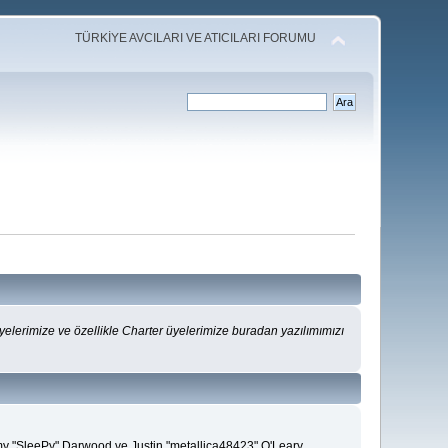
TÜRKİYE AVCILARI VE ATICILARI FORUMU
lerimize ve özellikle Charter üyelerimize buradan yazılımımızı
emy "SleePy" Darwood ve Justin "metallica48423" O'Leary