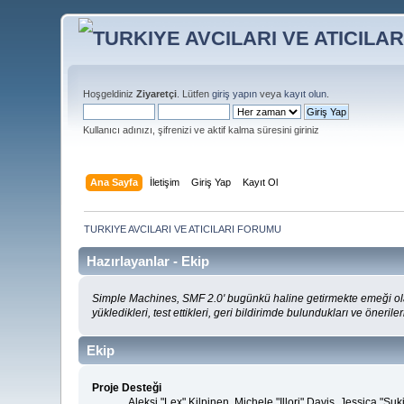
Hoşgeldiniz
Ziyaretçi
. Lütfen
giriş yapın
veya
kayıt olun
.
Kullanıcı adınızı, şifrenizi ve aktif kalma süresini giriniz
Ana Sayfa
İletişim
Giriş Yap
Kayıt Ol
TURKIYE AVCILARI VE ATICILARI FORUMU
Hazırlayanlar - Ekip
Simple Machines, SMF 2.0' bugünkü haline getirmekte emeği ola
yükledikleri, test ettikleri, geri bildirimde bulundukları ve öneriler
Ekip
Proje Desteği
Aleksi "Lex" Kilpinen, Michele "Illori" Davis, Jessica 