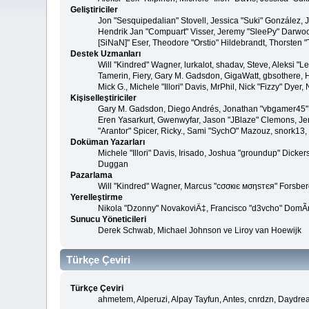
Geliştiriciler
Jon "Sesquipedalian" Stovell, Jessica "Suki" González,
Hendrik Jan "Compuart" Visser, Jeremy "SleePy" Darwoo
[SiNaN]" Eser, Theodore "Orstio" Hildebrandt, Thorsten "
Destek Uzmanları
Will "Kindred" Wagner, lurkalot, shadav, Steve, Aleksi "
Tamerin, Fiery, Gary M. Gadsdon, GigaWatt, gbsothere, Ha
Mick G., Michele "Illori" Davis, MrPhil, Nick "Fizzy" Dy
Kişiselleştiriciler
Gary M. Gadsdon, Diego Andrés, Jonathan "vbgamer45" V
Eren Yasarkurt, Gwenwyfar, Jason "JBlaze" Clemons, Jer
"Arantor" Spicer, Ricky., Sami "SychO" Mazouz, snork13,
Doküman Yazarları
Michele "Illori" Davis, Irisado, Joshua "groundup" Dick
Duggan
Pazarlama
Will "Kindred" Wagner, Marcus "cσσкιє мσηѕтєя" Forsberg
Yerelleştirme
Nikola "Dzonny" NovakoviÄ‡, Francisco "d3vcho" DomÃ­
Sunucu Yöneticileri
Derek Schwab, Michael Johnson ve Liroy van Hoewijk
Türkçe Çeviri
Türkçe Çeviri
ahmetem, Alperuzi, Alpay Tayfun, Antes, cnrdzn, Daydre