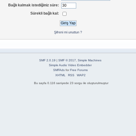
Bağlı kalmak istediğiniz süre:
Sürekli bağlı kal:
Şifreni mi unuttun ?
SMF 2.0.19
|
SMF © 2017
,
Simple Machines
Simple Audio Video Embedder
SMFAds
for
Free Forums
XHTML
RSS
WAP2
Bu sayfa 0.116 saniyede 23 sorgu ile oluşturulmuştur