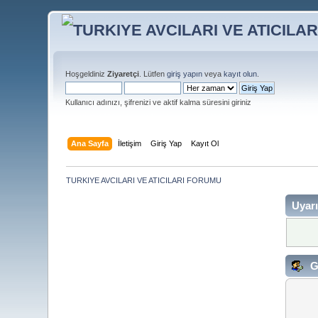
Hoşgeldiniz
Ziyaretçi
. Lütfen
giriş yapın
veya
kayıt olun
.
Kullanıcı adınızı, şifrenizi ve aktif kalma süresini giriniz
Ana Sayfa
İletişim
Giriş Yap
Kayıt Ol
TURKIYE AVCILARI VE ATICILARI FORUMU
Uyarı
G