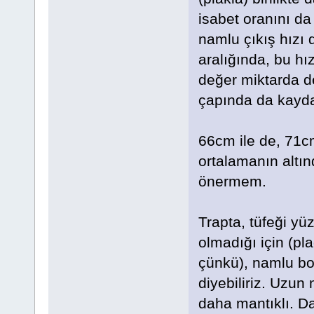
isabet oranını da
namlu çıkış hızı 
aralığında, bu hı
değer miktarda d
çapında da kayda
66cm ile de, 71cm
ortalamanın altın
önermem.
Trapta, tüfeği yü
olmadığı için (pl
çünkü), namlu bo
diyebiliriz. Uzu
daha mantıklı. Da