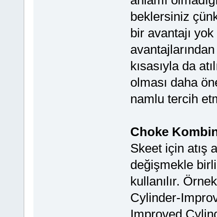
anlamı olmadığı
beklersiniz çün
bir avantajı yok
avantajlarından
kısasıyla da at
olması daha öne
namlu tercih et
Choke Kombinl
Skeet için atış a
değişmekle birli
kullanılır. Örne
Cylinder-Improv
Improved Cylind