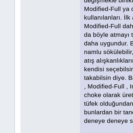
değişmekle birlikt
Modified-Full ya
kullanılanları. İl
Modified-Full dah
da böyle atmayı 
daha uygundur. Bu
namlu sökülebilir,
atış alışkanlıklar
kendisi seçebilsi
takabilsin diye. Ba
, Modified-Full ,
choke olarak üreti
tüfek olduğundan,
bunlardan bir ta
deneye deneye si