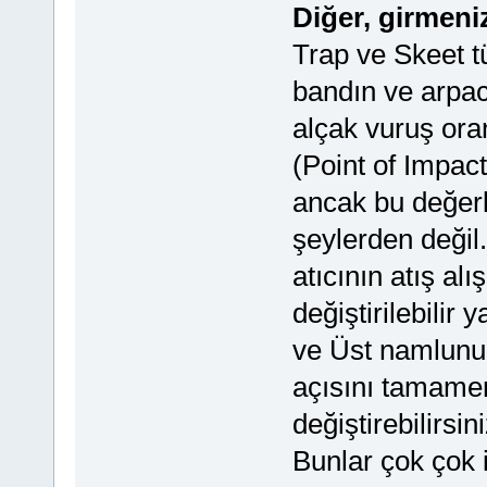
Diğer, girmeni
Trap ve Skeet tü
bandın ve arpac
alçak vuruş ora
(Point of Impact
ancak bu değer
şeylerden değil.
atıcının atış alı
değiştirilebilir 
ve Üst namlunun
açısını tamamen
değiştirebilirs
Bunlar çok çok i