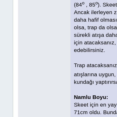
o
o
(84
, 85
). Skeet
Ancak ilerleyen z
daha hafif olması
olsa, trap da olsa
sürekli atışa daha
için atacaksanız
edebilirsiniz.
Trap atacaksanız,
atışlarına uygun,
kundağı yaptırırsa
Namlu Boyu:
Skeet için en ya
71cm oldu. Bund