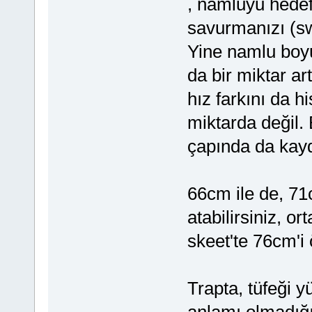
, namluyu hedefle
savurmanızı (swi
Yine namlu boyu
da bir miktar a
hız farkını da 
miktarda değil.
çapında da kayd
66cm ile de, 71
atabilirsiniz, o
skeet'te 76cm'
Trapta, tüfeği 