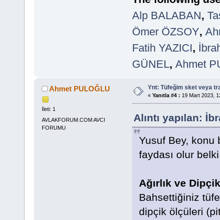
Alp BALABAN
,
Ta
Ömer ÖZSOY
,
Ah
Fatih YAZICI
,
İbr
GÜNEL
,
Ahmet 
Ynt: Tüfeğim sket veya t
Ahmet PULOĞLU
«
Yanıtla #4 :
19 Mart 2023, 1
İleti: 1
Alıntı yapılan: İ
AVLAKFORUM.COM AVCI
FORUMU
Yusuf Bey, konu b
faydası olur belk
Ağırlık ve Dipçik
Bahsettiğiniz tüfe
dipçik ölçüleri (