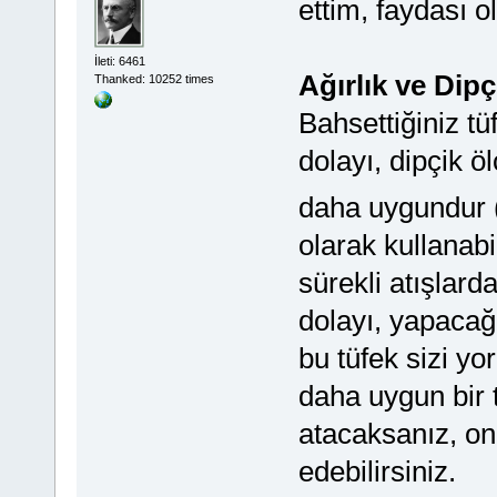
ettim, faydası o
İleti: 6461
Ağırlık ve Dipç
Thanked: 10252 times
Bahsettiğiniz tü
dolayı, dipçik öl
daha uygundur 
olarak kullanabi
sürekli atışlard
dolayı, yapacağı
bu tüfek sizi yo
daha uygun bir tü
atacaksanız, o
edebilirsiniz.