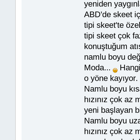
yeniden yaygınl
ABD'de skeet i
tipi skeet'te öz
tipi skeet çok 
konuştuğum atış 
namlu boyu değiş
Moda...
Hangis
o yöne kayıyor.
Namlu boyu kıs
hızınız çok az mi
yeni başlayan bi
Namlu boyu uza
hızınız çok az 