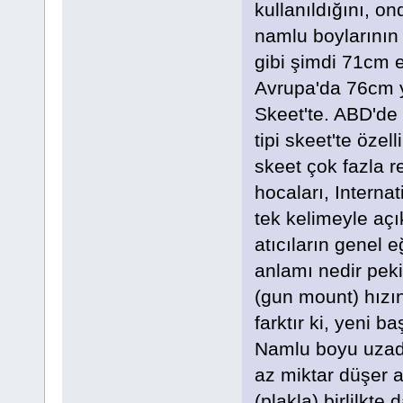
kullanıldığını, 
namlu boylarının
gibi şimdi 71cm e
Avrupa'da 76cm y
Skeet'te. ABD'de
tipi skeet'te özel
skeet çok fazla 
hocaları, Interna
tek kelimeyle açı
atıcıların genel 
anlamı nedir pek
(gun mount) hızın
farktır ki, yeni b
Namlu boyu uzadı
az miktar düşer 
(plakla) birlilkte