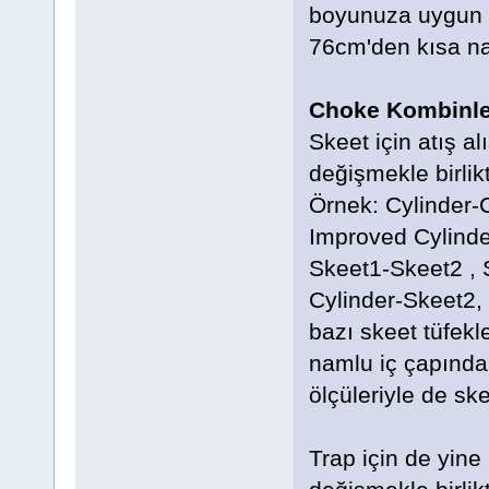
boyunuza uygun o
76cm'den kısa na
Choke Kombinle
Skeet için atış al
değişmekle birlikt
Örnek: Cylinder-C
Improved Cylinde
Skeet1-Skeet2 , 
Cylinder-Skeet2, 
bazı skeet tüfekl
namlu iç çapında
ölçüleriyle de ske
Trap için de yine 