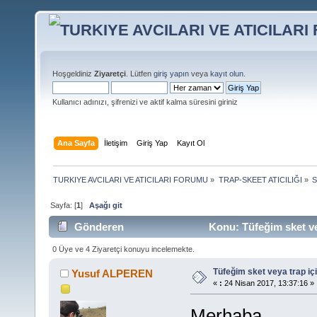
Hoşgeldiniz
Ziyaretçi
. Lütfen
giriş yapın
veya
kayıt olun
.
Kullanıcı adınızı, şifrenizi ve aktif kalma süresini giriniz
Ana Sayfa
İletişim
Giriş Yap
Kayıt Ol
TURKIYE AVCILARI VE ATICILARI FORUMU
»
TRAP-SKEET ATICILIĞI
»
S
Sayfa: [
1
]
Aşağı git
Gönderen
Konu: Tüfeğim sket ve
0 Üye ve 4 Ziyaretçi konuyu incelemekte.
Tüfeğim sket veya trap i
Yusuf ALPEREN
«
:
24 Nisan 2017, 13:37:16 »
Merhaba.