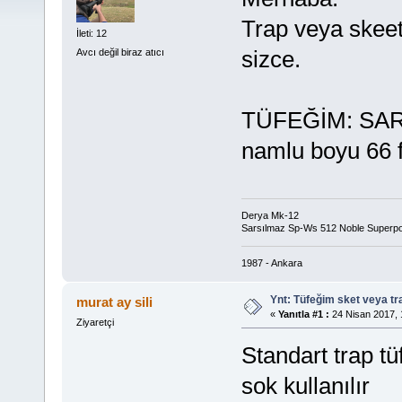
Trap veya skeet 
İleti: 12
sizce.
Avcı değil biraz atıcı
TÜFEĞİM: SA
namlu boyu 66 f
Derya Mk-12
Sarsılmaz Sp-Ws 512 Noble Superp
1987 - Ankara
Ynt: Tüfeğim sket veya t
murat ay sili
«
Yanıtla #1 :
24 Nisan 2017, 
Ziyaretçi
Standart trap t
sok kullanılır