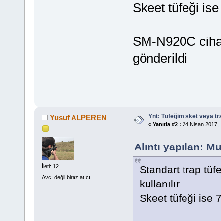
Skeet tüfeği ise
SM-N920C cihaz
gönderildi
Ynt: Tüfeğim sket veya t
Yusuf ALPEREN
«
Yanıtla #2 :
24 Nisan 2017, 
Alıntı yapılan: M
İleti: 12
Standart trap tü
Avcı değil biraz atıcı
kullanılır
Skeet tüfeği ise 