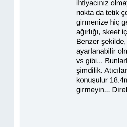
ihtiyacınız olma
nokta da tetik ç
girmenize hiç ge
ağırlığı, skeet i
Benzer şekilde, 
ayarlanabilir o
vs gibi... Bunla
şimdilik. Atıcıl
konuşulur 18.4
girmeyin... Dire