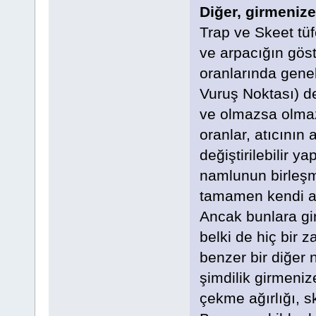
Diğer, girmeniz
Trap ve Skeet tüf
ve arpacığın gös
oranlarında genel
Vuruş Noktası) de
ve olmazsa olmaz 
oranlar, atıcının 
değiştirilebilir ya
namlunun birleşme
tamamen kendi atış
Ancak bunlara gi
belki de hiç bir 
benzer bir diğer 
şimdilik girmenize
çekme ağırlığı, sk