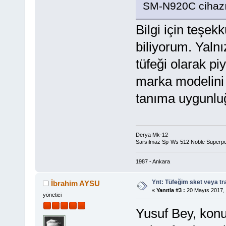
SM-N920C cihazım
Bilgi için teşek
biliyorum. Yalnı
tüfeği olarak pi
marka modelini
tanıma uygunluğu 
Derya Mk-12
Sarsılmaz Sp-Ws 512 Noble Superp
1987 - Ankara
Ynt: Tüfeğim sket veya t
İbrahim AYSU
«
Yanıtla #3 :
20 Mayıs 2017, 
yönetici
Yusuf Bey, konu