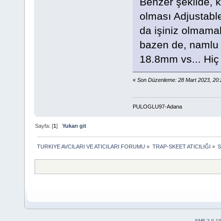
Benzer şekilde, k
olması Adjustable
da işiniz olmamal
bazen de, namlu 
18.8mm vs... Hiç 
«
Son Düzenleme: 28 Mart 2023, 2
PULOGLU97-Adana
Sayfa: [
1
]
Yukarı git
TURKIYE AVCILARI VE ATICILARI FORUMU
»
TRAP-SKEET ATICILIĞI
»
S
SMF 2.0.1