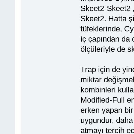
Skeet2-Skeet2 ,
Skeet2. Hatta şi
tüfeklerinde, C
iç çapından da 
ölçüleriyle de s
Trap için de yine
miktar değişmekl
kombinleri kulla
Modified-Full en
erken yapan bir
uygundur, daha 
atmayı tercih e