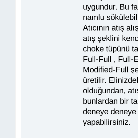
uygundur. Bu far
namlu sökülebilir
Atıcının atış alı
atış şeklini kend
choke tüpünü tak
Full-Full , Full
Modified-Full ş
üretilir. Elinizd
olduğundan, atış
bunlardan bir t
deneye deneye 
yapabilirsiniz.