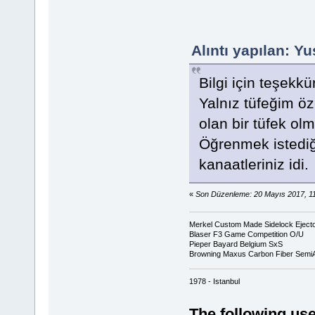
Alıntı yapılan: Y
Bilgi için teşekkü
Yalnız tüfeğim öz
olan bir tüfek ol
Öğrenmek istediği
kanaatleriniz idi.
«
Son Düzenleme: 20 Mayıs 2017, 1
Merkel Custom Made Sidelock Eject
Blaser F3 Game Competition O/U
Pieper Bayard Belgium SxS
Browning Maxus Carbon Fiber Semi
1978 - Istanbul
The following use