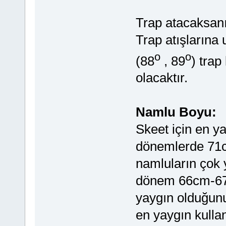
Trap atacaksanız
Trap atışlarına 
o
o
(88
, 89
) trap
olacaktır.
Namlu Boyu:
Skeet için en y
dönemlerde 71
namluların çok y
dönem 66cm-67
yaygın olduğun
en yaygın kulla