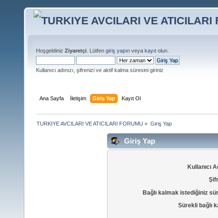
Hoşgeldiniz
Ziyaretçi
. Lütfen
giriş yapın
veya
kayıt olun
.
Kullanıcı adınızı, şifrenizi ve aktif kalma süresini giriniz
Ana Sayfa
İletişim
Giriş Yap
Kayıt Ol
TURKIYE AVCILARI VE ATICILARI FORUMU
»
Giriş Yap
Giriş Yap
Kullanıcı A
Şif
Bağlı kalmak istediğiniz sü
Sürekli bağlı k