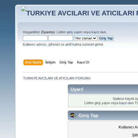
Hoşgeldiniz
Ziyaretçi
. Lütfen
giriş yapın
veya
kayıt olun
.
Kullanıcı adınızı, şifrenizi ve aktif kalma süresini giriniz
Ana Sayfa
İletişim
Giriş Yap
Kayıt Ol
TURKIYE AVCILARI VE ATICILARI FORUMU
Uyarı!
Sadece kayıtlı üy
Lütfen giriş yapın veya
kayıt olun
TU
Giriş Yap
Kullanıcı A
Şif