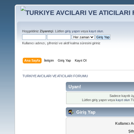
Hoşgeldiniz
Ziyaretçi
. Lütfen
giriş yapın
veya
kayıt olun
.
Kullanıcı adınızı, şifrenizi ve aktif kalma süresini giriniz
Ana Sayfa
İletişim
Giriş Yap
Kayıt Ol
TURKIYE AVCILARI VE ATICILARI FORUMU
Uyarı!
Sadece kayıtlı üy
Lütfen giriş yapın veya
kayıt olun
TU
Giriş Yap
Kullanıcı A
Şif