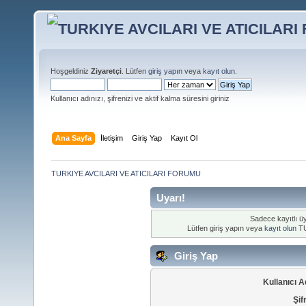
Hoşgeldiniz
Ziyaretçi
. Lütfen
giriş yapın
veya
kayıt olun
.
Kullanıcı adınızı, şifrenizi ve aktif kalma süresini giriniz
Ana Sayfa
İletişim
Giriş Yap
Kayıt Ol
TURKIYE AVCILARI VE ATICILARI FORUMU
Uyarı!
Sadece kayıtlı üy
Lütfen giriş yapın veya
kayıt olun
TU
Giriş Yap
Kullanıcı A
Şif