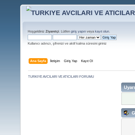
Hoşgeldiniz
Ziyaretçi
. Lütfen
giriş yapın
veya
kayıt olun
.
Kullanıcı adınızı, şifrenizi ve aktif kalma süresini giriniz
Ana Sayfa
İletişim
Giriş Yap
Kayıt Ol
TURKIYE AVCILARI VE ATICILARI FORUMU
Uyarı
G