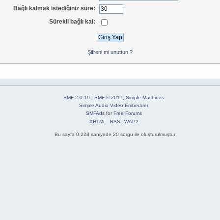
Bağlı kalmak istediğiniz süre:
Sürekli bağlı kal:
Şifreni mi unuttun ?
SMF 2.0.19
|
SMF © 2017
,
Simple Machines
Simple Audio Video Embedder
SMFAds
for
Free Forums
XHTML
RSS
WAP2
Bu sayfa 0.228 saniyede 20 sorgu ile oluşturulmuştur