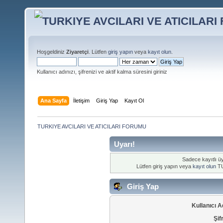
Hoşgeldiniz
Ziyaretçi
. Lütfen
giriş yapın
veya
kayıt olun
.
Kullanıcı adınızı, şifrenizi ve aktif kalma süresini giriniz
Ana Sayfa
İletişim
Giriş Yap
Kayıt Ol
TURKIYE AVCILARI VE ATICILARI FORUMU
Uyarı!
Sadece kayıtlı üy
Lütfen giriş yapın veya
kayıt olun
TU
Giriş Yap
Kullanıcı A
Şif