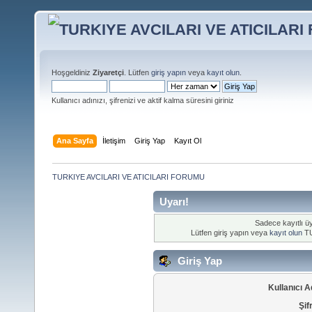
Hoşgeldiniz
Ziyaretçi
. Lütfen
giriş yapın
veya
kayıt olun
.
Kullanıcı adınızı, şifrenizi ve aktif kalma süresini giriniz
Ana Sayfa
İletişim
Giriş Yap
Kayıt Ol
TURKIYE AVCILARI VE ATICILARI FORUMU
Uyarı!
Sadece kayıtlı üy
Lütfen giriş yapın veya
kayıt olun
TU
Giriş Yap
Kullanıcı A
Şif