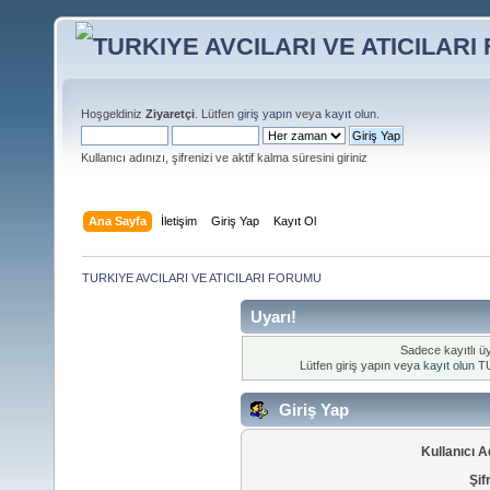
Hoşgeldiniz
Ziyaretçi
. Lütfen
giriş yapın
veya
kayıt olun
.
Kullanıcı adınızı, şifrenizi ve aktif kalma süresini giriniz
Ana Sayfa
İletişim
Giriş Yap
Kayıt Ol
TURKIYE AVCILARI VE ATICILARI FORUMU
Uyarı!
Sadece kayıtlı üy
Lütfen giriş yapın veya
kayıt olun
TU
Giriş Yap
Kullanıcı A
Şif