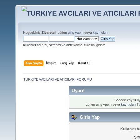
Hoşgeldiniz
Ziyaretçi
. Lütfen
giriş yapın
veya
kayıt olun
.
Kullanıcı adınızı, şifrenizi ve aktif kalma süresini giriniz
Ana Sayfa
İletişim
Giriş Yap
Kayıt Ol
TURKIYE AVCILARI VE ATICILARI FORUMU
Uyarı!
Sadece kayıtlı üy
Lütfen giriş yapın veya
kayıt olun
TU
Giriş Yap
Kullanıcı A
Şif