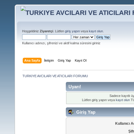
Hoşgeldiniz
Ziyaretçi
. Lütfen
giriş yapın
veya
kayıt olun
.
Kullanıcı adınızı, şifrenizi ve aktif kalma süresini giriniz
Ana Sayfa
İletişim
Giriş Yap
Kayıt Ol
TURKIYE AVCILARI VE ATICILARI FORUMU
Uyarı!
Sadece kayıtlı üy
Lütfen giriş yapın veya
kayıt olun
TU
Giriş Yap
Kullanıcı A
Şif