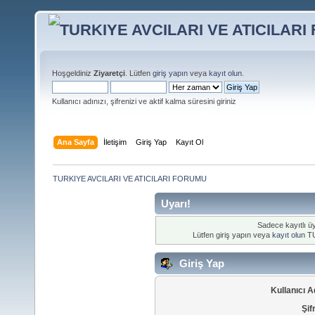
Hoşgeldiniz
Ziyaretçi
. Lütfen
giriş yapın
veya
kayıt olun
.
Kullanıcı adınızı, şifrenizi ve aktif kalma süresini giriniz
Ana Sayfa
İletişim
Giriş Yap
Kayıt Ol
TURKIYE AVCILARI VE ATICILARI FORUMU
Uyarı!
Sadece kayıtlı üy
Lütfen giriş yapın veya
kayıt olun
TU
Giriş Yap
Kullanıcı A
Şif