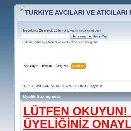
Hoşgeldiniz
Ziyaretçi
. Lütfen
giriş yapın
veya
kayıt olun
.
Kullanıcı adınızı, şifrenizi ve aktif kalma süresini giriniz
Ana Sayfa
İletişim
Giriş Yap
Kayıt Ol
TURKIYE AVCILARI VE ATICILARI FORUMU
»
Kayıt Ol
Üyelik Sözleşmesi
LÜTFEN OKUYUN! 
ÜYELİĞİNİZ ONA