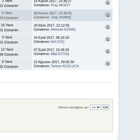
2 Yanıt
14 Kasım 2017, 23:36:27
Gönderen:
Eray AKSOY
51 Gösterim
0 Yanıt
08 Kasım 2017, 23:38:55
Gönderen:
Tunç KIVANÇ
24 Gösterim
16 Yanıt
29 Ekim 2017, 22:12:45
Gönderen:
Mehmet GÖNEL
01 Gösterim
3 Yanıt
24 Eylül 2017, 06:16:10
Gönderen:
Arif GÖÇ
01 Gösterim
12 Yanıt
07 Eylül 2017, 22:48:20
Gönderen:
Bilal ÖZTAŞ
39 Gösterim
0 Yanıt
22 Ağustos 2017, 09:05:30
Gönderen:
Tarkan KOZLUCA
32 Gösterim
Gitmek istediğiniz yer: