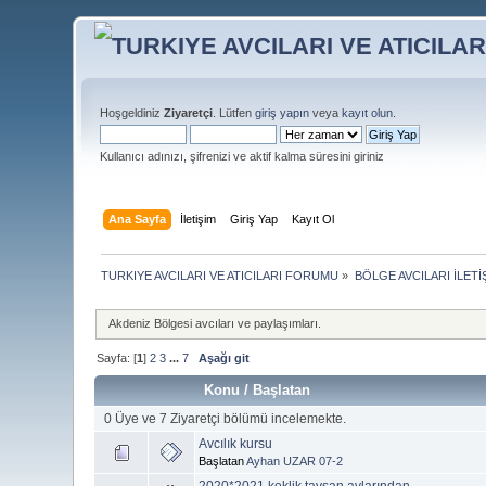
Hoşgeldiniz
Ziyaretçi
. Lütfen
giriş yapın
veya
kayıt olun
.
Kullanıcı adınızı, şifrenizi ve aktif kalma süresini giriniz
Ana Sayfa
İletişim
Giriş Yap
Kayıt Ol
TURKIYE AVCILARI VE ATICILARI FORUMU
»
BÖLGE AVCILARI İLET
Akdeniz Bölgesi avcıları ve paylaşımları.
Sayfa: [
1
]
2
3
...
7
Aşağı git
Konu
/
Başlatan
0 Üye ve 7 Ziyaretçi bölümü incelemekte.
Avcılık kursu
Başlatan
Ayhan UZAR 07-2
2020*2021 keklik tavşan avlarından