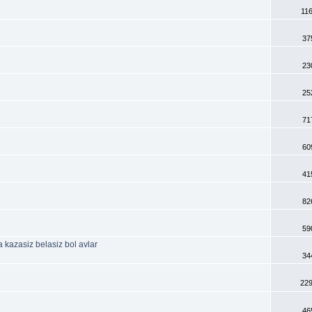
11
37
23
25
71
60
41
82
59
 kazasiz belasiz bol avlar
34
229
46