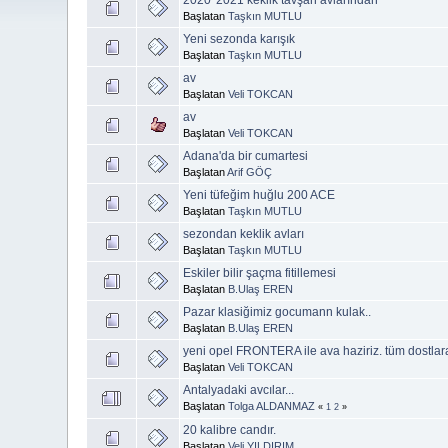
Başlatan
Taşkın MUTLU
Yeni sezonda karışık
Başlatan
Taşkın MUTLU
av
Başlatan
Veli TOKCAN
av
Başlatan
Veli TOKCAN
Adana'da bir cumartesi
Başlatan
Arif GÖÇ
Yeni tüfeğim huğlu 200 ACE
Başlatan
Taşkın MUTLU
sezondan keklik avları
Başlatan
Taşkın MUTLU
Eskiler bilir şaçma fitillemesi
Başlatan
B.Ulaş EREN
Pazar klasiğimiz gocumann kulak..
Başlatan
B.Ulaş EREN
yeni opel FRONTERA ile ava haziriz. tüm dostlara
Başlatan
Veli TOKCAN
Antalyadaki avcılar...
Başlatan
Tolga ALDANMAZ
«
1
2
»
20 kalibre candır.
Başlatan
Veli YILDIRIM