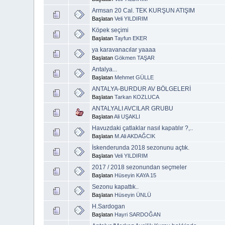
Armsan 20 Cal. TEK KURŞUN ATIŞIM
Başlatan
Veli YILDIRIM
Köpek seçimi
Başlatan
Tayfun EKER
ya karavanacılar yaaaa
Başlatan
Gökmen TAŞAR
Antalya...
Başlatan
Mehmet GÜLLE
ANTALYA-BURDUR AV BÖLGELERİ
Başlatan
Tarkan KOZLUCA
ANTALYALI AVCILAR GRUBU
Başlatan
Ali UŞAKLI
Havuzdaki çatlaklar nasıl kapatılır ?,..
Başlatan
M.Ali AKDAĞCIK
İskenderunda 2018 sezonunu açtık.
Başlatan
Veli YILDIRIM
2017 / 2018 sezonundan seçmeler
Başlatan
Hüseyin KAYA 15
Sezonu kapattık..
Başlatan
Hüseyin ÜNLÜ
H.Sardogan
Başlatan
Hayri SARDOĞAN