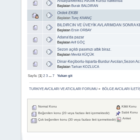
Antalya/Merkez Avcilik Kursu hakkinda
Başlatan
Burak BALDIRAN
Ordek EKIBI
Başlatan
Tunç KIVANÇ
BILDIRCIN VE ÜVEYİK AVLARIMDAN SONRA KE
Başlatan
Ersin ORBAY
Adana'da pazar
Başlatan
Arif GÖÇ
Sezon açıldı pasımızı attık biraz.
Başlatan
Mevlüt KÜÇÜK
Dinar-Keçiborlu-Isparta-Burdur Avcıları,Sezon Acı
Başlatan
Tarkan KOZLUCA
Sayfa: [
1
]
2
3
...
7
Yukarı git
TURKIYE AVCILARI VE ATICILARI FORUMU
»
BÖLGE AVCILARI İLET
Normal Konu
Kilitli Konu
Sabit Konu
Beğenilen konu (20 veya fazlası ileti içermektedir)
Anket
Çok beğenilen konu (30 veya fazlası ileti içermektedir)