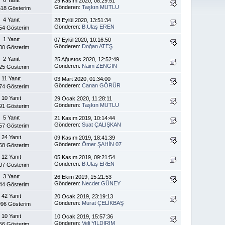
29 Kasım 2020, 08:29:51
Gönderen:
Taşkın MUTLU
618 Gösterim
4 Yanıt
28 Eylül 2020, 13:51:34
Gönderen:
B.Ulaş EREN
54 Gösterim
1 Yanıt
07 Eylül 2020, 10:16:50
Gönderen:
Doğan ATEŞ
00 Gösterim
2 Yanıt
25 Ağustos 2020, 12:52:49
Gönderen:
Naim ZENGİN
25 Gösterim
11 Yanıt
03 Mart 2020, 01:34:00
Gönderen:
Canan GÖRÜR
74 Gösterim
10 Yanıt
29 Ocak 2020, 11:28:11
Gönderen:
Taşkın MUTLU
91 Gösterim
5 Yanıt
21 Kasım 2019, 10:14:44
Gönderen:
Suat ÇALIŞKAN
57 Gösterim
24 Yanıt
09 Kasım 2019, 18:41:39
Gönderen:
Ömer ŞAHİN 07
68 Gösterim
12 Yanıt
05 Kasım 2019, 09:21:54
Gönderen:
B.Ulaş EREN
07 Gösterim
3 Yanıt
26 Ekim 2019, 15:21:53
Gönderen:
Necdet GÜNEY
44 Gösterim
42 Yanıt
20 Ocak 2019, 23:19:13
Gönderen:
Murat ÇELİKBAŞ
96 Gösterim
10 Yanıt
10 Ocak 2019, 15:57:36
Gönderen:
Veli YILDIRIM
56 Gösterim