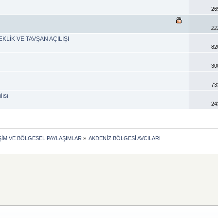
26
22
KLİK VE TAVŞAN AÇILIŞI
82
30
73
lısı
24
İŞİM VE BÖLGESEL PAYLAŞIMLAR
»
AKDENİZ BÖLGESİ AVCILARI