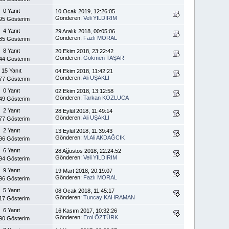
0 Yanıt
10 Ocak 2019, 12:26:05
Gönderen:
Veli YILDIRIM
95 Gösterim
4 Yanıt
29 Aralık 2018, 00:05:06
Gönderen:
Fazlı MORAL
85 Gösterim
8 Yanıt
20 Ekim 2018, 23:22:42
Gönderen:
Gökmen TAŞAR
44 Gösterim
15 Yanıt
04 Ekim 2018, 11:42:21
Gönderen:
Ali UŞAKLI
77 Gösterim
0 Yanıt
02 Ekim 2018, 13:12:58
Gönderen:
Tarkan KOZLUCA
49 Gösterim
2 Yanıt
28 Eylül 2018, 11:49:14
Gönderen:
Ali UŞAKLI
77 Gösterim
2 Yanıt
13 Eylül 2018, 11:39:43
Gönderen:
M.Ali AKDAĞCIK
96 Gösterim
6 Yanıt
28 Ağustos 2018, 22:24:52
Gönderen:
Veli YILDIRIM
94 Gösterim
9 Yanıt
19 Mart 2018, 20:19:07
Gönderen:
Fazlı MORAL
96 Gösterim
5 Yanıt
08 Ocak 2018, 11:45:17
Gönderen:
Tuncay KAHRAMAN
17 Gösterim
6 Yanıt
16 Kasım 2017, 10:32:26
Gönderen:
Erol ÖZTÜRK
90 Gösterim