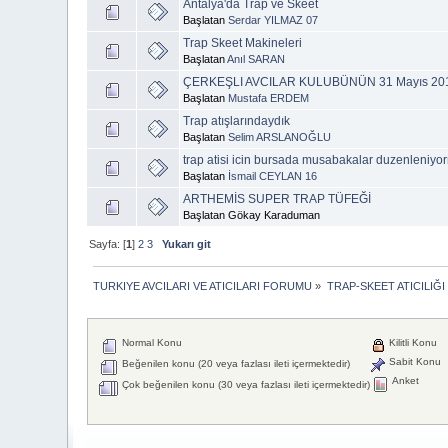
Antalya'da Trap ve Skeet
Başlatan
Serdar YILMAZ 07
Trap Skeet Makineleri
Başlatan
Anıl SARAN
ÇERKEŞLI AVCILAR KULUBÜNÜN 31 Mayıs 2015 ta
Başlatan
Mustafa ERDEM
Trap atışlarındaydık
Başlatan
Selim ARSLANOĞLU
trap atisi icin bursada musabakalar duzenleniyo
Başlatan
İsmail CEYLAN 16
ARTHEMİS SUPER TRAP TÜFEĞİ
Başlatan Gökay Karaduman
Sayfa: [
1
]
2
3
Yukarı git
TURKIYE AVCILARI VE ATICILARI FORUMU
»
TRAP-SKEET ATICILIĞI
Normal Konu
Kilitli Konu
Sabit Konu
Beğenilen konu (20 veya fazlası ileti içermektedir)
Anket
Çok beğenilen konu (30 veya fazlası ileti içermektedir)