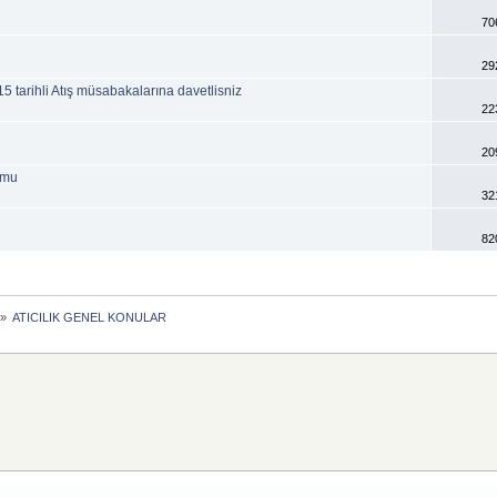
70
29
rihli Atış müsabakalarına davetlisniz
22
20
rmu
32
82
»
ATICILIK GENEL KONULAR