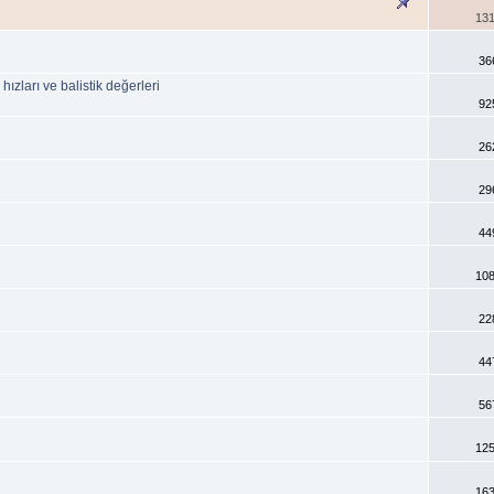
131
36
ızları ve balistik değerleri
92
26
29
44
108
22
44
56
125
163