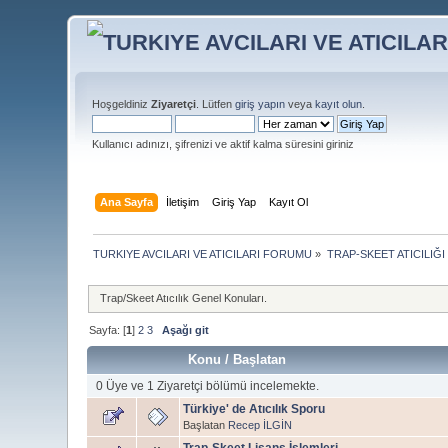
Hoşgeldiniz
Ziyaretçi
. Lütfen
giriş yapın
veya
kayıt olun
.
Kullanıcı adınızı, şifrenizi ve aktif kalma süresini giriniz
Ana Sayfa
İletişim
Giriş Yap
Kayıt Ol
TURKIYE AVCILARI VE ATICILARI FORUMU
»
TRAP-SKEET ATICILIĞI
Trap/Skeet Atıcılık Genel Konuları.
Sayfa: [
1
]
2
3
Aşağı git
Konu
/
Başlatan
0 Üye ve 1 Ziyaretçi bölümü incelemekte.
Türkiye' de Atıcılık Sporu
Başlatan
Recep İLGİN
Trap-Skeet Lisans İşlemleri