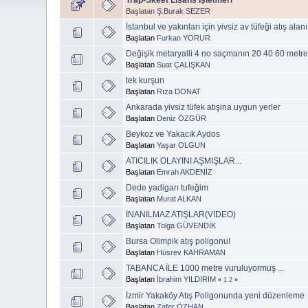
Başlatan
Ş.Burak SEZER
İstanbul ve yakınları için yivsiz av tüfeği atış alanı
Başlatan
Furkan YORUR
Değişik metaryalli 4 no saçmanın 20 40 60 metre h
Başlatan
Suat ÇALIŞKAN
tek kurşun
Başlatan
Rıza DONAT
Ankarada yivsiz tüfek atışina uygun yerler
Başlatan
Deniz ÖZGÜR
Beykoz ve Yakacık Aydos
Başlatan
Yaşar OLGUN
ATICILIK OLAYINI AŞMIŞLAR...
Başlatan
Emrah AKDENİZ
Dede yadigarı tufeğim
Başlatan
Murat ALKAN
İNANILMAZ ATIŞLAR(VİDEO)
Başlatan
Tolga GÜVENDİK
Bursa Olimpik atış poligonu!
Başlatan
Hüsrev KAHRAMAN
TABANCA İLE 1000 metre vuruluyormuş ...
Başlatan
İbrahim YILDIRIM
«
1
2
»
İzmir Yakaköy Atış Poligonunda yeni düzenleme
Başlatan
Zafer ÖZHAN