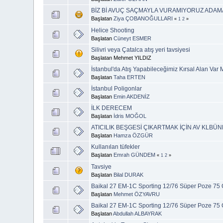
BİZ Bİ AVUÇ SAÇMAYLA VURAMIYORUZ ADAM
Başlatan
Ziya ÇOBANOĞULLARI
«
1
2
»
Helice Shooting
Başlatan
Cüneyt ESMER
Silivri veya Çatalca atış yeri tavsiyesi
Başlatan Mehmet YILDIZ
İstanbul'da Atış Yapabileceğimiz Kırsal Alan Var 
Başlatan
Taha ERTEN
İstanbul Poligonlar
Başlatan
Emin AKDENİZ
İLK DERECEM
Başlatan
İdris MOĞOL
ATICILIK BEŞGESİ ÇIKARTMAK İÇİN AV KLB
Başlatan
Hamza ÖZGÜR
Kullanılan tüfekler
Başlatan
Emrah GÜNDEM
«
1
2
»
Tavsiye
Başlatan
Bilal DURAK
Baikal 27 EM-1C Sporting 12/76 Süper Poze 75
Başlatan
Mehmet ÖZYAVRU
Baikal 27 EM-1C Sporting 12/76 Süper Poze 75 Cm 
Başlatan
Abdullah ALBAYRAK