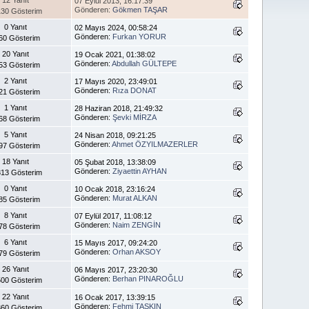
07 Eylül 2013, 16:17:39
Gönderen:
Gökmen TAŞAR
30 Gösterim
0 Yanıt
02 Mayıs 2024, 00:58:24
Gönderen:
Furkan YORUR
60 Gösterim
20 Yanıt
19 Ocak 2021, 01:38:02
Gönderen:
Abdullah GÜLTEPE
53 Gösterim
2 Yanıt
17 Mayıs 2020, 23:49:01
Gönderen:
Rıza DONAT
21 Gösterim
1 Yanıt
28 Haziran 2018, 21:49:32
Gönderen:
Şevki MİRZA
68 Gösterim
5 Yanıt
24 Nisan 2018, 09:21:25
Gönderen:
Ahmet ÖZYILMAZERLER
97 Gösterim
18 Yanıt
05 Şubat 2018, 13:38:09
Gönderen:
Ziyaettin AYHAN
13 Gösterim
0 Yanıt
10 Ocak 2018, 23:16:24
Gönderen:
Murat ALKAN
85 Gösterim
8 Yanıt
07 Eylül 2017, 11:08:12
Gönderen:
Naim ZENGİN
78 Gösterim
6 Yanıt
15 Mayıs 2017, 09:24:20
Gönderen:
Orhan AKSOY
79 Gösterim
26 Yanıt
06 Mayıs 2017, 23:20:30
Gönderen:
Berhan PINAROĞLU
00 Gösterim
22 Yanıt
16 Ocak 2017, 13:39:15
Gönderen:
Fehmi TAŞKIN
60 Gösterim