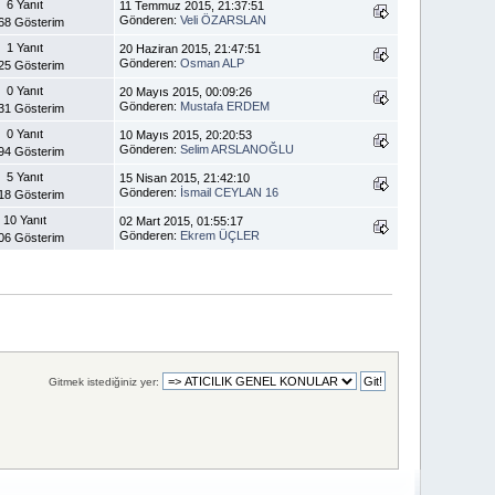
6 Yanıt
11 Temmuz 2015, 21:37:51
Gönderen:
Veli ÖZARSLAN
68 Gösterim
1 Yanıt
20 Haziran 2015, 21:47:51
Gönderen:
Osman ALP
25 Gösterim
0 Yanıt
20 Mayıs 2015, 00:09:26
Gönderen:
Mustafa ERDEM
31 Gösterim
0 Yanıt
10 Mayıs 2015, 20:20:53
Gönderen:
Selim ARSLANOĞLU
94 Gösterim
5 Yanıt
15 Nisan 2015, 21:42:10
Gönderen:
İsmail CEYLAN 16
18 Gösterim
10 Yanıt
02 Mart 2015, 01:55:17
Gönderen:
Ekrem ÜÇLER
06 Gösterim
Gitmek istediğiniz yer: