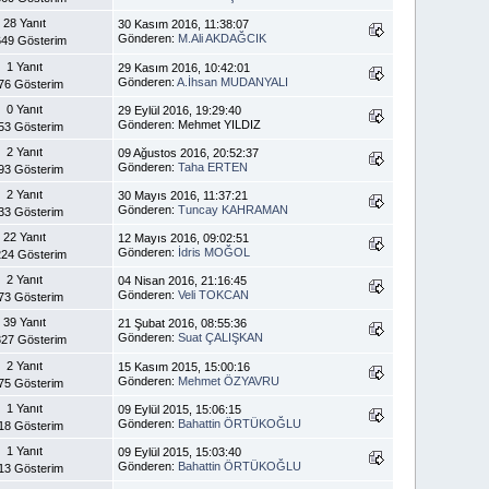
28 Yanıt
30 Kasım 2016, 11:38:07
Gönderen:
M.Ali AKDAĞCIK
49 Gösterim
1 Yanıt
29 Kasım 2016, 10:42:01
Gönderen:
A.İhsan MUDANYALI
76 Gösterim
0 Yanıt
29 Eylül 2016, 19:29:40
Gönderen: Mehmet YILDIZ
53 Gösterim
2 Yanıt
09 Ağustos 2016, 20:52:37
Gönderen:
Taha ERTEN
93 Gösterim
2 Yanıt
30 Mayıs 2016, 11:37:21
Gönderen:
Tuncay KAHRAMAN
33 Gösterim
22 Yanıt
12 Mayıs 2016, 09:02:51
Gönderen:
İdris MOĞOL
24 Gösterim
2 Yanıt
04 Nisan 2016, 21:16:45
Gönderen:
Veli TOKCAN
73 Gösterim
39 Yanıt
21 Şubat 2016, 08:55:36
Gönderen:
Suat ÇALIŞKAN
27 Gösterim
2 Yanıt
15 Kasım 2015, 15:00:16
Gönderen:
Mehmet ÖZYAVRU
75 Gösterim
1 Yanıt
09 Eylül 2015, 15:06:15
Gönderen:
Bahattin ÖRTÜKOĞLU
18 Gösterim
1 Yanıt
09 Eylül 2015, 15:03:40
Gönderen:
Bahattin ÖRTÜKOĞLU
13 Gösterim