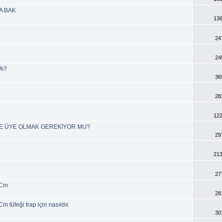
A BAK
136
24
24
Mı?
36
28
122
ÜNE ÜYE OLMAK GEREKİYOR MU?
29
213
27
 Cm
28
tüfeği trap için nasıldır.
30