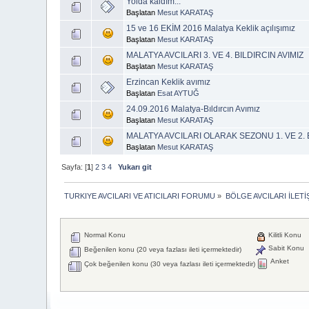
Yolda kaldım...
Başlatan
Mesut KARATAŞ
15 ve 16 EKİM 2016 Malatya Keklik açılışımız
Başlatan
Mesut KARATAŞ
MALATYA AVCILARI 3. VE 4. BILDIRCIN AVIMIZ
Başlatan
Mesut KARATAŞ
Erzincan Keklik avımız
Başlatan
Esat AYTUĞ
24.09.2016 Malatya-Bıldırcın Avımız
Başlatan
Mesut KARATAŞ
MALATYA AVCILARI OLARAK SEZONU 1. VE 2. B
Başlatan
Mesut KARATAŞ
Sayfa: [
1
]
2
3
4
Yukarı git
TURKIYE AVCILARI VE ATICILARI FORUMU
»
BÖLGE AVCILARI İLET
Normal Konu
Kilitli Konu
Sabit Konu
Beğenilen konu (20 veya fazlası ileti içermektedir)
Anket
Çok beğenilen konu (30 veya fazlası ileti içermektedir)