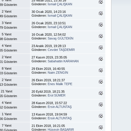
25 Nisan 2021, 23:30:16
Gönderen:
İsmail ÇALIŞKAN
39 Gösterim
2 Yanıt
30 Ocak 2020, 14:23:16
Gönderen:
İsmail ÇALIŞKAN
49 Gösterim
3 Yanıt
26 Ocak 2020, 23:10:51
Gönderen:
İsmail ÇALIŞKAN
79 Gösterim
5 Yanıt
16 Ocak 2020, 12:54:02
Gönderen:
Savaş GÜLTEKİN
98 Gösterim
4 Yanıt
23 Aralık 2019, 19:28:13
Gönderen:
Cevdet TAŞDEMİR
65 Gösterim
2 Yanıt
27 Kasım 2019, 23:35:05
Gönderen:
Sabahattin KARAHAN
01 Gösterim
8 Yanıt
29 Ekim 2019, 16:40:55
Gönderen:
Naim ZENGİN
03 Gösterim
2 Yanıt
26 Ekim 2019, 18:21:37
Gönderen:
Enes Malik TEPE
13 Gösterim
21 Yanıt
20 Eylül 2019, 18:21:35
Gönderen:
Erol SÜMER
55 Gösterim
4 Yanıt
28 Kasım 2018, 15:57:22
Gönderen:
Ersin ALTUNTAŞ
52 Gösterim
1 Yanıt
13 Kasım 2018, 19:04:59
Gönderen:
Ersin ALTUNTAŞ
66 Gösterim
7 Yanıt
21 Ekim 2018, 16:21:05
Gönderen:
Hüseyin BAŞARIR
80 Gösterim