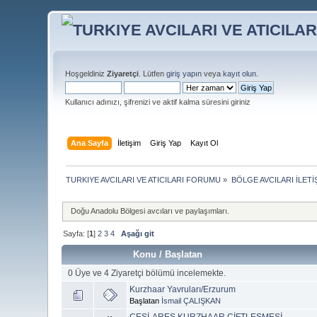
Hoşgeldiniz
Ziyaretçi
. Lütfen
giriş yapın
veya
kayıt olun
.
Kullanıcı adınızı, şifrenizi ve aktif kalma süresini giriniz
Ana Sayfa
İletişim
Giriş Yap
Kayıt Ol
TURKIYE AVCILARI VE ATICILARI FORUMU
»
BÖLGE AVCILARI İLET
Doğu Anadolu Bölgesi avcıları ve paylaşımları.
Sayfa: [
1
]
2
3
4
Aşağı git
Konu
/
Başlatan
0 Üye ve 4 Ziyaretçi bölümü incelemekte.
Kurzhaar Yavruları/Erzurum
Başlatan
İsmail ÇALIŞKAN
CESİ-ARES KURZHAAR ÇİFTLEŞMESİ