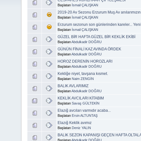
Başlatan
İsmail ÇALIŞKAN
2019-20 Av Sezonu Erzurum Muş Av anılarımızın
Başlatan
İsmail ÇALIŞKAN
Erzurum sezonun son günlerinden kareler... Yeni
Başlatan
İsmail ÇALIŞKAN
GÜZEL BİR HAFTA GÜZEL BİR KEKLİK EKİBİ
Başlatan
Abdulkadir DOĞRU
GÜNÜN FİNALİ KAZ AVINDA ÖRDEK
Başlatan
Abdulkadir DOĞRU
HOROZ DERENİN HOROZLARI
Başlatan
Abdulkadir DOĞRU
Kekliğe niyet, tavşana kısmet.
Başlatan
Naim ZENGİN
BALIK AVLARIMIZ
Başlatan
Abdulkadir DOĞRU
KEKLİK AVCILARI KİTABIM
Başlatan
Savaş GÜLTEKİN
Elazığ avcıları varmıdır acaba...
Başlatan
Ersin ALTUNTAŞ
Elazığ Keklik avımız
Başlatan
Deniz YALIN
BALIK SEZON KAPANIŞI GEÇEN HAFTA OLTALAR
Başlatan
Abdulkadir DOĞRU