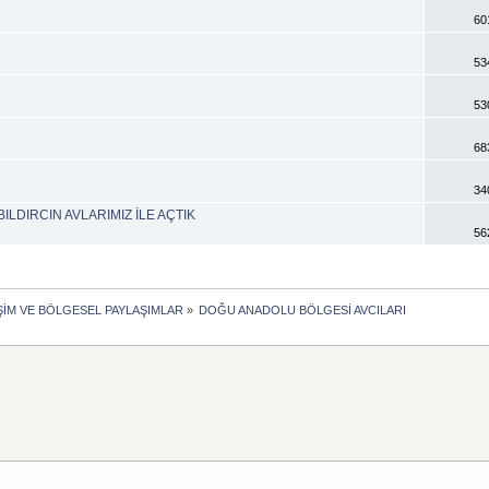
60
53
53
68
34
ILDIRCIN AVLARIMIZ İLE AÇTIK
56
İŞİM VE BÖLGESEL PAYLAŞIMLAR
»
DOĞU ANADOLU BÖLGESİ AVCILARI