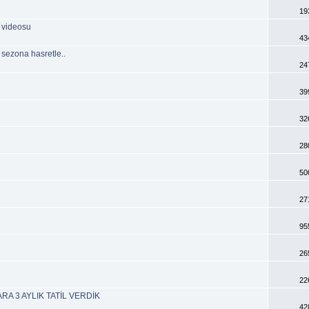
19
 videosu
43
 sezona hasretle..
24
39
32
28
50
27
95
26
22
A 3 AYLIK TATİL VERDİK
42