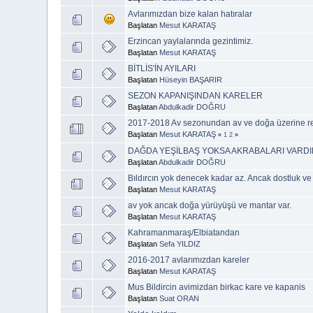
Avlarımızdan bize kalan hatıralar
Başlatan
Mesut KARATAŞ
Erzincan yaylalarında gezintimiz.
Başlatan
Mesut KARATAŞ
BİTLİS'İN AYILARI
Başlatan
Hüseyin BAŞARIR
SEZON KAPANIŞINDAN KARELER
Başlatan
Abdulkadir DOĞRU
2017-2018 Av sezonundan av ve doğa üzerine re
Başlatan
Mesut KARATAŞ
«
1
2
»
DAĞDA YEŞİLBAŞ YOKSA AKRABALARI VARD
Başlatan
Abdulkadir DOĞRU
Bıldırcın yok denecek kadar az. Ancak dostluk v
Başlatan
Mesut KARATAŞ
av yok ancak doğa yürüyüşü ve mantar var.
Başlatan
Mesut KARATAŞ
Kahramanmaraş/Elbiatandan
Başlatan
Sefa YILDIZ
2016-2017 avlarımızdan kareler
Başlatan
Mesut KARATAŞ
Mus Bildircin avimizdan birkac kare ve kapanis
Başlatan
Suat ORAN