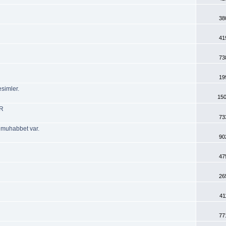
38
41
73
19
simler.
150
IR
73
e muhabbet var.
90
47
26
41
77