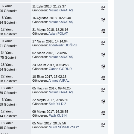
6 Yanıt
11 Eylül 2018, 21:29:37
Gönderen:
Mesut KARATAŞ
06 Gösterim
6 Yanıt
16 Ağustos 2018, 16:28:40
Gönderen:
Mesut KARATAŞ
94 Gösterim
12 Yanıt
31 Mayıs 2018, 18:26:16
Gönderen:
Aslan POLAT
88 Gösterim
0 Yanıt
17 Nisan 2018, 14:14:04
Gönderen:
Abdulkadir DOĞRU
91 Gösterim
34 Yanıt
02 Nisan 2018, 12:48:07
Gönderen:
Mesut KARATAŞ
75 Gösterim
18 Yanıt
24 Kasım 2017, 00:54:53
Gönderen:
Canan GÖRÜR
34 Gösterim
22 Yanıt
10 Ekim 2017, 15:02:18
Gönderen:
Ahmet VURAL
28 Gösterim
13 Yanıt
05 Haziran 2017, 09:46:25
Gönderen:
Mesut KARATAŞ
59 Gösterim
3 Yanıt
22 Mayıs 2017, 20:05:30
Gönderen:
Sefa YILDIZ
59 Gösterim
12 Yanıt
09 Mayıs 2017, 16:36:55
Gönderen:
Fatih KÜSİN
14 Gösterim
18 Yanıt
05 Mart 2017, 20:32:56
Gönderen:
Murat SÖNMEZSOY
15 Gösterim