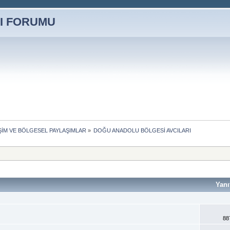
İŞİM VE BÖLGESEL PAYLAŞIMLAR
»
DOĞU ANADOLU BÖLGESİ AVCILARI
Yanı
88