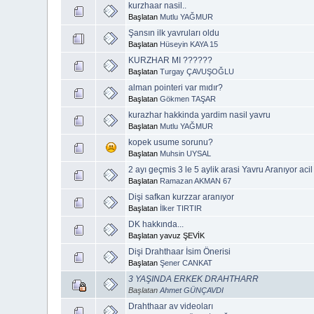
kurzhaar nasil..
Başlatan
Mutlu YAĞMUR
Şansın ilk yavruları oldu
Başlatan
Hüseyin KAYA 15
KURZHAR MI ??????
Başlatan
Turgay ÇAVUŞOĞLU
alman pointeri var mıdır?
Başlatan
Gökmen TAŞAR
kurazhar hakkinda yardim nasil yavru
Başlatan
Mutlu YAĞMUR
kopek usume sorunu?
Başlatan
Muhsin UYSAL
2 ayı geçmis 3 le 5 aylik arasi Yavru Aranıyor acil 
Başlatan
Ramazan AKMAN 67
Dişi safkan kurzzar aranıyor
Başlatan
İlker TIRTIR
DK hakkında...
Başlatan yavuz ŞEVİK
Dişi Drahthaar İsim Önerisi
Başlatan
Şener CANKAT
3 YAŞINDA ERKEK DRAHTHARR
Başlatan
Ahmet GÜNÇAVDI
Drahthaar av videoları