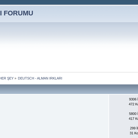
HER ŞEY
»
DEUTSCH - ALMAN IRKLARI    
9306 İ
472 K
5800 İ
417 K
299 İl
31 K