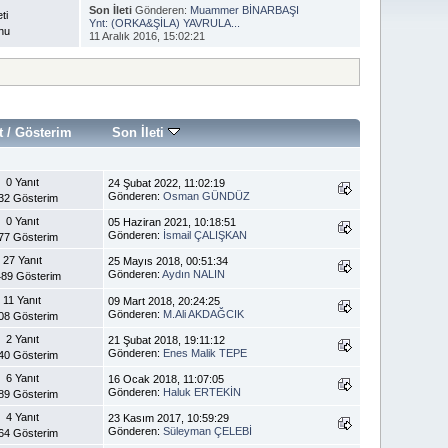
Son İleti
Gönderen:
Muammer BİNARBAŞI
eti
Ynt: (ORKA&ŞİLA) YAVRULA...
nu
11 Aralık 2016, 15:02:21
t
/
Gösterim
Son İleti
0 Yanıt
24 Şubat 2022, 11:02:19
Gönderen:
Osman GÜNDÜZ
32 Gösterim
0 Yanıt
05 Haziran 2021, 10:18:51
Gönderen:
İsmail ÇALIŞKAN
77 Gösterim
27 Yanıt
25 Mayıs 2018, 00:51:34
Gönderen:
Aydın NALIN
89 Gösterim
11 Yanıt
09 Mart 2018, 20:24:25
Gönderen:
M.Ali AKDAĞCIK
08 Gösterim
2 Yanıt
21 Şubat 2018, 19:11:12
Gönderen:
Enes Malik TEPE
40 Gösterim
6 Yanıt
16 Ocak 2018, 11:07:05
Gönderen:
Haluk ERTEKİN
89 Gösterim
4 Yanıt
23 Kasım 2017, 10:59:29
Gönderen:
Süleyman ÇELEBİ
64 Gösterim