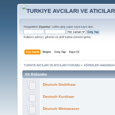
Hoşgeldiniz
Ziyaretçi
. Lütfen
giriş yapın
veya
kayıt olun
.
Kullanıcı adınızı, şifrenizi ve aktif kalma süresini giriniz
Ana Sayfa
İletişim
Giriş Yap
Kayıt Ol
TURKIYE AVCILARI VE ATICILARI FORUMU
»
KÖPEKLER HAKKINDA 
Alt Bölümler
Deutsch Drahthaar
Deutsch Kurzhaar
Deutsch Weimaraner