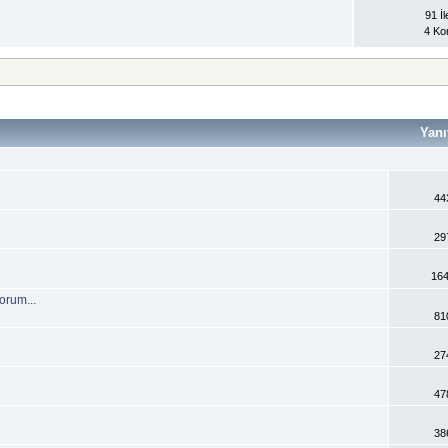
91 İl
4 Ko
Yanı
44
29
164
orum...
81
27
47
38