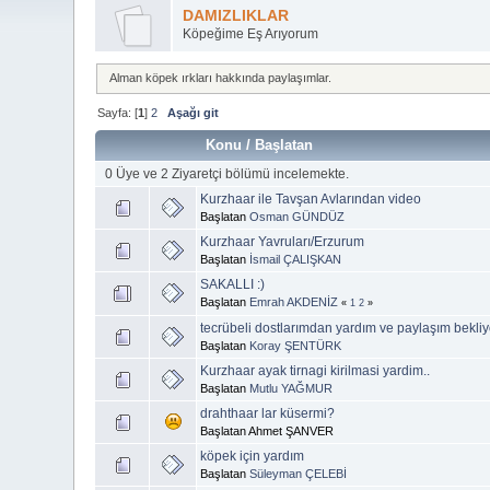
DAMIZLIKLAR
Köpeğime Eş Arıyorum
Alman köpek ırkları hakkında paylaşımlar.
Sayfa: [
1
]
2
Aşağı git
Konu
/
Başlatan
0 Üye ve 2 Ziyaretçi bölümü incelemekte.
Kurzhaar ile Tavşan Avlarından video
Başlatan
Osman GÜNDÜZ
Kurzhaar Yavruları/Erzurum
Başlatan
İsmail ÇALIŞKAN
SAKALLI :)
Başlatan
Emrah AKDENİZ
«
1
2
»
tecrübeli dostlarımdan yardım ve paylaşım bekliy
Başlatan
Koray ŞENTÜRK
Kurzhaar ayak tirnagi kirilmasi yardim..
Başlatan
Mutlu YAĞMUR
drahthaar lar küsermi?
Başlatan Ahmet ŞANVER
köpek için yardım
Başlatan
Süleyman ÇELEBİ