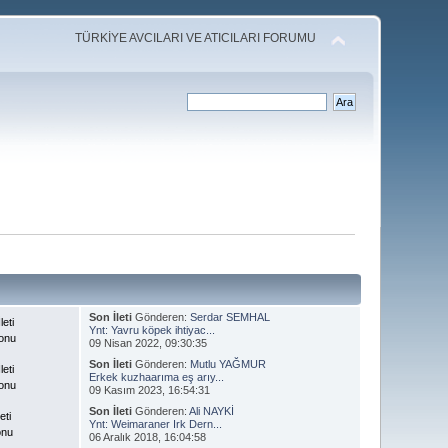
TÜRKİYE AVCILARI VE ATICILARI FORUMU
Son İleti
Gönderen:
Serdar SEMHAL
leti
Ynt: Yavru köpek ihtiyac...
onu
09 Nisan 2022, 09:30:35
Son İleti
Gönderen:
Mutlu YAĞMUR
leti
Erkek kuzhaarıma eş arıy...
onu
09 Kasım 2023, 16:54:31
Son İleti
Gönderen:
Ali NAYKİ
eti
Ynt: Weimaraner Irk Dern...
onu
06 Aralık 2018, 16:04:58