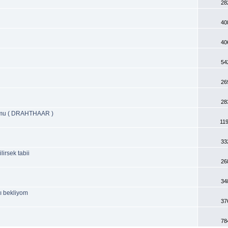
28
40
40
54
26
28
lurmu ( DRAHTHAAR )
11
33
irsek tabii
26
34
ı bekliyom
37
78