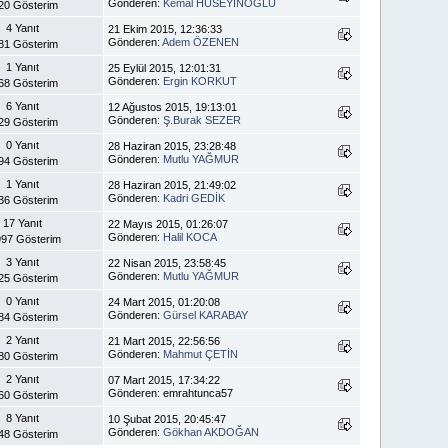
Gönderen:
Kemal HÜSEYİNOĞLU
20 Gösterim
4 Yanıt
21 Ekim 2015, 12:36:33
Gönderen:
Adem ÖZENEN
81 Gösterim
1 Yanıt
25 Eylül 2015, 12:01:31
Gönderen:
Ergin KORKUT
68 Gösterim
6 Yanıt
12 Ağustos 2015, 19:13:01
Gönderen:
Ş.Burak SEZER
29 Gösterim
0 Yanıt
28 Haziran 2015, 23:28:48
Gönderen:
Mutlu YAĞMUR
94 Gösterim
1 Yanıt
28 Haziran 2015, 21:49:02
Gönderen:
Kadri GEDİK
36 Gösterim
17 Yanıt
22 Mayıs 2015, 01:26:07
Gönderen:
Halil KOCA
997 Gösterim
3 Yanıt
22 Nisan 2015, 23:58:45
Gönderen:
Mutlu YAĞMUR
25 Gösterim
0 Yanıt
24 Mart 2015, 01:20:08
Gönderen:
Gürsel KARABAY
84 Gösterim
2 Yanıt
21 Mart 2015, 22:56:56
Gönderen:
Mahmut ÇETİN
80 Gösterim
2 Yanıt
07 Mart 2015, 17:34:22
Gönderen: emrahtunca57
60 Gösterim
8 Yanıt
10 Şubat 2015, 20:45:47
Gönderen:
Gökhan AKDOĞAN
48 Gösterim