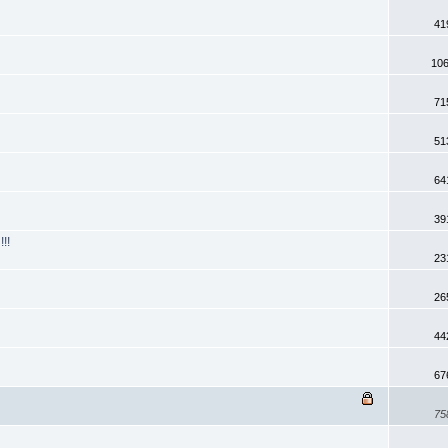
41
106
71
51
64
39
!!!
23
26
44
67
75