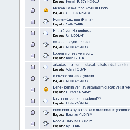
Başlatan
Kemal HÜSEYİNOĞLU
Mercan Paşa&Petja Yavrusu Linda
Başlatan
Ö.Faruk DEMİRCİ
Pointer-Kurzhaar (Kırma)
Başlatan
Salih ÇAKIR
Hadu 2 von Hohenbusch
Başlatan
Ümit BOLAT
av kopegi ayak tirnaklari
Başlatan
Mutlu YAĞMUR
kopeğim birşey yemiyor...
Başlatan
Kadri GEDİK
arkadaslar bi sorum olacak sakalsiz drahtar o
Başlatan
Adem TOGAR
kurazhar hakkinda yardim
Başlatan
Mutlu YAĞMUR
Benek benim yeni av arkadaşım olacak yetiştirebil
Başlatan
Gürsel KARABAY
kurzharmi,pointermi,setermi??
Başlatan
Mutlu YAĞMUR
buda bnm 3 aylık kocakafa drahthaarım yorumlar
Başlatan
Batuhan YILDIRIM
Poodle Hakkında Yardım
Başlatan
Alp TEKİN