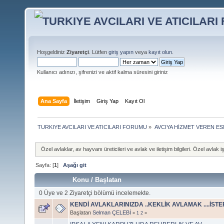
Hoşgeldiniz
Ziyaretçi
. Lütfen
giriş yapın
veya
kayıt olun
.
Kullanıcı adınızı, şifrenizi ve aktif kalma süresini giriniz
Ana Sayfa
İletişim
Giriş Yap
Kayıt Ol
TURKIYE AVCILARI VE ATICILARI FORUMU
»
AVCIYA HİZMET VEREN E
Özel avlaklar, av hayvanı üreticileri ve avlak ve iletişim bilgileri. Özel avlak işlet
Sayfa: [
1
]
Aşağı git
Konu
/
Başlatan
0 Üye ve 2 Ziyaretçi bölümü incelemekte.
KENDİ AVLAKLARINIZDA ..KEKLİK AVLAMAK ....İSTE
Başlatan
Selman ÇELEBİ
«
1
2
»