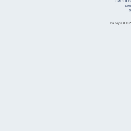
SMF 2.0.1
Simp
S
Bu sayfa 0.102 