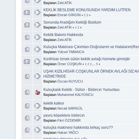
Başlatan
Zeki ATİK
KEKLİK BESLEME KONUSUNDA YARDIM LUTFEN
Başlatan
Emrah GİRGİN
«
1
2
»
Sonunda Aradığım Kekliği Buldum
Başlatan
Zeki ATİK
«
1
2
»
Keklik Bakımı Hakkında
Başlatan
Zeki ATİK
Kuluçka Makinası Çıkımları-Doğrularım ve Hatalarım(Res
Başlatan
Yüksel TABANCA
Kızılhisar örnek sülün keklik avlağı hizmete girmiştir
Başlatan
Ömer COŞKUN
«
1
2
3
...
5
»
UŞAK KIZILHİSAR COŞKUNLAR ÖRNEK AVLAĞI SİZ AV
HİZMETİNDE
Başlatan
Özcan KUYUCU
Kuluçkalık Keklik - Sülün - Bıldırcın Yumurtası
Başlatan
Muhammet KALYONCU
keklik kafesi
Başlatan
Necati SARIGÜL
yavru köpeklere bıldırcın
Başlatan
Fikri ÖZDEMİR
kuluçka makinesi hakkında birkaç soru??
Başlatan
Hakan YAĞCI