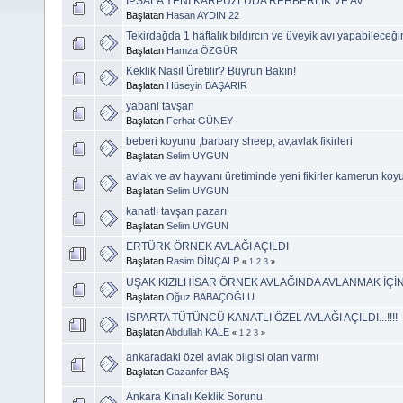
IPSALA YENI KARPUZLUDA REHBERLIK VE AV
Başlatan
Hasan AYDIN 22
Tekirdağda 1 haftalık bıldırcın ve üveyik avı yapabileceği
Başlatan
Hamza ÖZGÜR
Keklik Nasıl Üretilir? Buyrun Bakın!
Başlatan
Hüseyin BAŞARIR
yabani tavşan
Başlatan
Ferhat GÜNEY
beberi koyunu ,barbary sheep, av,avlak fikirleri
Başlatan
Selim UYGUN
avlak ve av hayvanı üretiminde yeni fikirler kamerun koyu
Başlatan
Selim UYGUN
kanatlı tavşan pazarı
Başlatan
Selim UYGUN
ERTÜRK ÖRNEK AVLAĞI AÇILDI
Başlatan
Rasim DİNÇALP
«
1
2
3
»
UŞAK KIZILHİSAR ÖRNEK AVLAĞINDA AVLANMAK İÇİN
Başlatan
Oğuz BABAÇOĞLU
ISPARTA TÜTÜNCÜ KANATLI ÖZEL AVLAĞI AÇILDI...!!!!
Başlatan
Abdullah KALE
«
1
2
3
»
ankaradaki özel avlak bilgisi olan varmı
Başlatan
Gazanfer BAŞ
Ankara Kınalı Keklik Sorunu