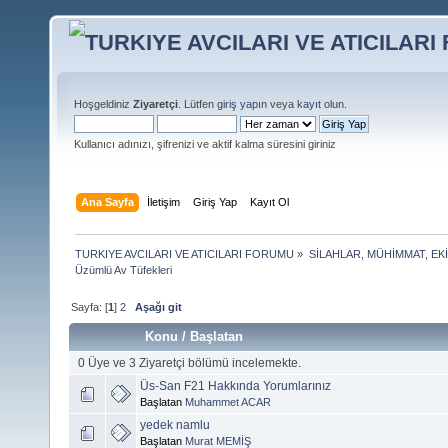
Hoşgeldiniz
Ziyaretçi
. Lütfen
giriş yapın
veya
kayıt olun
.
Kullanıcı adınızı, şifrenizi ve aktif kalma süresini giriniz
Ana Sayfa
İletişim
Giriş Yap
Kayıt Ol
TURKIYE AVCILARI VE ATICILARI FORUMU
»
SİLAHLAR, MÜHİMMAT, EK
Üzümlü Av Tüfekleri
Sayfa: [
1
]
2
Aşağı git
Konu
/
Başlatan
0 Üye ve 3 Ziyaretçi bölümü incelemekte.
Üs-San F21 Hakkında Yorumlarınız
Başlatan
Muhammet ACAR
yedek namlu
Başlatan
Murat MEMİŞ