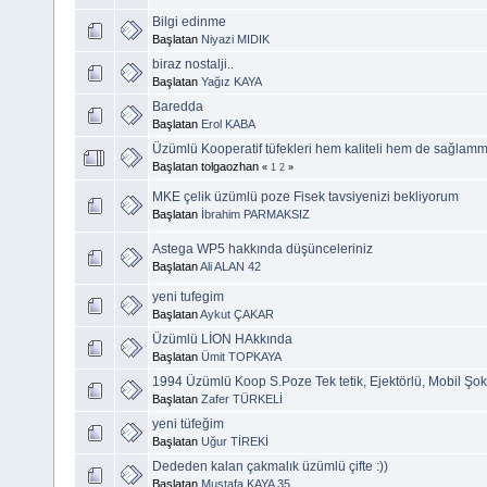
Bilgi edinme
Başlatan
Niyazi MIDIK
biraz nostalji..
Başlatan
Yağız KAYA
Baredda
Başlatan
Erol KABA
Üzümlü Kooperatif tüfekleri hem kaliteli hem de sağlamm
Başlatan tolgaozhan
«
1
2
»
MKE çelik üzümlü poze Fisek tavsiyenizi bekliyorum
Başlatan
İbrahim PARMAKSIZ
Astega WP5 hakkında düşünceleriniz
Başlatan
Ali ALAN 42
yeni tufegim
Başlatan
Aykut ÇAKAR
Üzümlü LİON HAkkında
Başlatan
Ümit TOPKAYA
1994 Üzümlü Koop S.Poze Tek tetik, Ejektörlü, Mobil Şok
Başlatan
Zafer TÜRKELİ
yeni tüfeğim
Başlatan
Uğur TİREKİ
Dededen kalan çakmalık üzümlü çifte :))
Başlatan
Mustafa KAYA 35