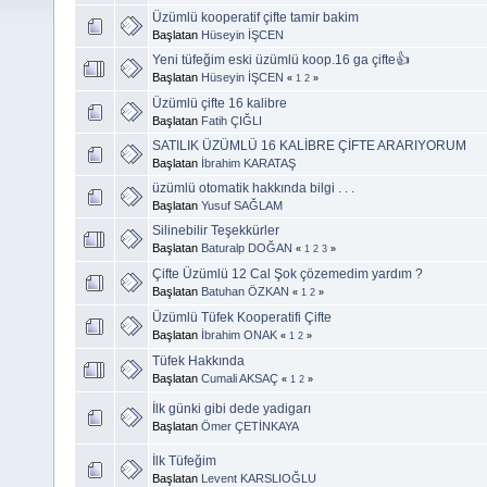
Üzümlü kooperatif çifte tamir bakim
Başlatan
Hüseyin İŞCEN
Yeni tüfeğim eski üzümlü koop.16 ga çifte👍
Başlatan
Hüseyin İŞCEN
«
1
2
»
Üzümlü çifte 16 kalibre
Başlatan
Fatih ÇIĞLI
SATILIK ÜZÜMLÜ 16 KALİBRE ÇİFTE ARARIYORUM
Başlatan
İbrahim KARATAŞ
üzümlü otomatik hakkında bilgi . . .
Başlatan
Yusuf SAĞLAM
Silinebilir Teşekkürler
Başlatan
Baturalp DOĞAN
«
1
2
3
»
Çifte Üzümlü 12 Cal Şok çözemedim yardım ?
Başlatan
Batuhan ÖZKAN
«
1
2
»
Üzümlü Tüfek Kooperatifi Çifte
Başlatan
İbrahim ONAK
«
1
2
»
Tüfek Hakkında
Başlatan
Cumali AKSAÇ
«
1
2
»
İlk günki gibi dede yadigarı
Başlatan
Ömer ÇETİNKAYA
İlk Tüfeğim
Başlatan
Levent KARSLIOĞLU