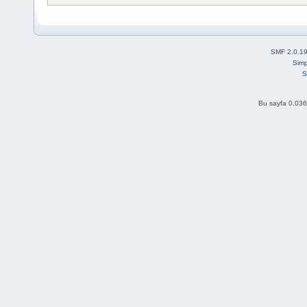
SMF 2.0.1
Simp
S
Bu sayfa 0.036 