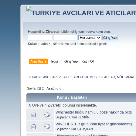
Hoşgeldiniz
Ziyaretçi
. Lütfen
giriş yapın
veya
kayıt olun
.
Kullanıcı adınızı, şifrenizi ve aktif kalma süresini giriniz
Ana Sayfa
İletişim
Giriş Yap
Kayıt Ol
TURKIYE AVCILARI VE ATICILARI FORUMU
»
SİLAHLAR, MÜHİMMAT,
Sayfa: [
1
]
2
Aşağı git
Konu
/
Başlatan
0 Üye ve 4 Ziyaretçi bölümü incelemekte.
Winchester huğlu namlulu poze hakkında bilgi
Başlatan
Cihat KESKİN
WİNCHESTER grubunda fiyatlar güncellenmiş.
Başlatan
Suat ÇALIŞKAN
Winchester sx3 ve sx4 hakkında