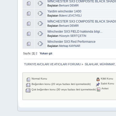
WİNCHESTER SX3 COMPOSİTE BLACK SHA
Başlatan
Berkant DEMİR
Yardim winchester 1400
Başlatan
Bülent LEVCİYELİ
WİNCHESTER SX3 COMPOSİTE BLACK SHADO
Başlatan
Berkant DEMİR
Winchester SX3 FIELD hakkında bilgi...
Başlatan
Hüseyin SERTÇETİN
Winchester SX3 Red Performance
Başlatan
Mehtap KAYNAR
Sayfa: [
1
]
2
Yukarı git
TURKIYE AVCILARI VE ATICILARI FORUMU
»
SİLAHLAR, MÜHİMMAT,
Normal Konu
Kilitli Konu
Sabit Konu
Beğenilen konu (20 veya fazlası ileti içermektedir)
Anket
Çok beğenilen konu (30 veya fazlası ileti içermektedir)