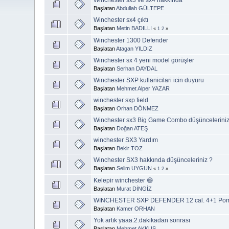
Başlatan
Abdullah GÜLTEPE
Winchester sx4 çıktı
Başlatan
Metin BADILLI
«
1
2
»
Winchester 1300 Defender
Başlatan
Atagan YILDIZ
Winchester sx 4 yeni model görüşler
Başlatan
Serhan DAYDAL
Winchester SXP kullanicilari icin duyuru
Başlatan
Mehmet Alper YAZAR
winchester sxp field
Başlatan
Orhan DÖNMEZ
Winchester sx3 Big Game Combo düşünceleriniz
Başlatan
Doğan ATEŞ
winchester SX3 Yardım
Başlatan
Bekir TOZ
Winchester SX3 hakkında düşünceleriniz ?
Başlatan
Selim UYGUN
«
1
2
»
Kelepir winchester 😄
Başlatan
Murat DİNGİZ
WINCHESTER SXP DEFENDER 12 cal. 4+1 Pompa
Başlatan
Kamer ORHAN
Yok artık yaaa.2.dakikadan sonrası
Başlatan
Mehmet AKKUŞ