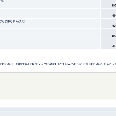
DOW
106
58
W DİPÇİK AYARI
51
192
36
 EKİPMAN HAKKINDA HER ŞEY
»
YABANCI ÜRETİM AV VE SPOR TÜFEK MARKALARI
»