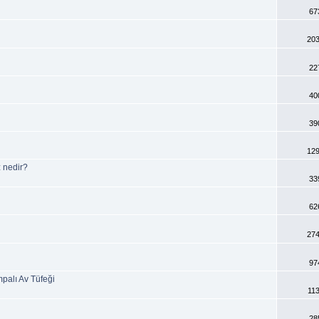
67
203
22
40
39
129
 nedir?
33
62
274
97
lı Av Tüfeği
11
28