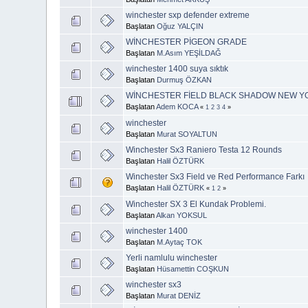
winchester sxp defender extreme
Başlatan
Oğuz YALÇIN
WİNCHESTER PİGEON GRADE
Başlatan
M.Asım YEŞİLDAĞ
winchester 1400 suya sıktık
Başlatan
Durmuş ÖZKAN
WİNCHESTER FİELD BLACK SHADOW NEW Y
Başlatan
Adem KOCA
«
1
2
3
4
»
winchester
Başlatan
Murat SOYALTUN
Winchester Sx3 Raniero Testa 12 Rounds
Başlatan
Halil ÖZTÜRK
Winchester Sx3 Field ve Red Performance Farkı
Başlatan
Halil ÖZTÜRK
«
1
2
»
Winchester SX 3 El Kundak Problemi.
Başlatan
Alkan YOKSUL
winchester 1400
Başlatan
M.Aytaç TOK
Yerli namlulu winchester
Başlatan
Hüsamettin COŞKUN
winchester sx3
Başlatan
Murat DENİZ