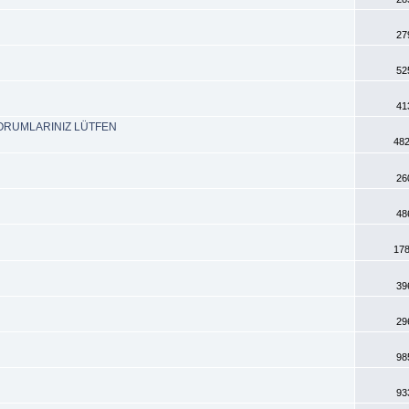
27
52
41
ORUMLARINIZ LÜTFEN
482
26
48
178
39
29
98
93