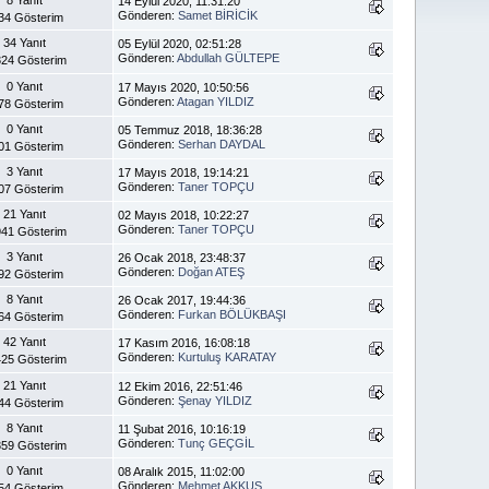
14 Eylül 2020, 11:31:20
Gönderen:
Samet BİRİCİK
34 Gösterim
34 Yanıt
05 Eylül 2020, 02:51:28
Gönderen:
Abdullah GÜLTEPE
24 Gösterim
0 Yanıt
17 Mayıs 2020, 10:50:56
Gönderen:
Atagan YILDIZ
78 Gösterim
0 Yanıt
05 Temmuz 2018, 18:36:28
Gönderen:
Serhan DAYDAL
01 Gösterim
3 Yanıt
17 Mayıs 2018, 19:14:21
Gönderen:
Taner TOPÇU
07 Gösterim
21 Yanıt
02 Mayıs 2018, 10:22:27
Gönderen:
Taner TOPÇU
41 Gösterim
3 Yanıt
26 Ocak 2018, 23:48:37
Gönderen:
Doğan ATEŞ
92 Gösterim
8 Yanıt
26 Ocak 2017, 19:44:36
Gönderen:
Furkan BÖLÜKBAŞI
64 Gösterim
42 Yanıt
17 Kasım 2016, 16:08:18
Gönderen:
Kurtuluş KARATAY
25 Gösterim
21 Yanıt
12 Ekim 2016, 22:51:46
Gönderen:
Şenay YILDIZ
44 Gösterim
8 Yanıt
11 Şubat 2016, 10:16:19
Gönderen:
Tunç GEÇGİL
359 Gösterim
0 Yanıt
08 Aralık 2015, 11:02:00
Gönderen:
Mehmet AKKUŞ
54 Gösterim