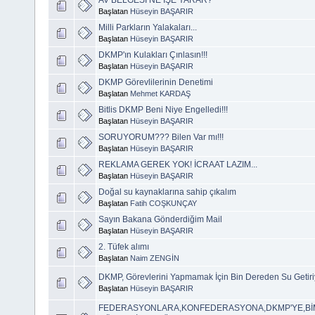
Başlatan
Hüseyin BAŞARIR
Milli Parkların Yalakaları...
Başlatan
Hüseyin BAŞARIR
DKMP'ın Kulakları Çınlasın!!!
Başlatan
Hüseyin BAŞARIR
DKMP Görevlilerinin Denetimi
Başlatan
Mehmet KARDAŞ
Bitlis DKMP Beni Niye Engelledi!!!
Başlatan
Hüseyin BAŞARIR
SORUYORUM??? Bilen Var mı!!!
Başlatan
Hüseyin BAŞARIR
REKLAMA GEREK YOK! İCRAAT LAZIM...
Başlatan
Hüseyin BAŞARIR
Doğal su kaynaklarına sahip çıkalım
Başlatan
Fatih COŞKUNÇAY
Sayın Bakana Gönderdiğim Mail
Başlatan
Hüseyin BAŞARIR
2. Tüfek alımı
Başlatan
Naim ZENGİN
DKMP, Görevlerini Yapmamak İçin Bin Dereden Su Getiriyo
Başlatan
Hüseyin BAŞARIR
FEDERASYONLARA,KONFEDERASYONA,DKMP'YE,BİM