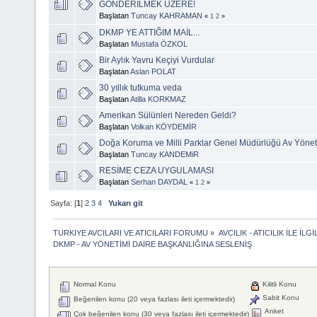
GÖNDERİLMEK ÜZERE!
Başlatan
Tuncay KAHRAMAN
«
1
2
»
DKMP YE ATTIĞIM MAİL...
Başlatan
Mustafa ÖZKOL
Bir Aylık Yavru Keçiyi Vurdular
Başlatan
Aslan POLAT
30 yıllık tutkuma veda
Başlatan
Atilla KORKMAZ
Amerikan Sülünleri Nereden Geldi?
Başlatan
Volkan KÖYDEMİR
Doğa Koruma ve Milli Parklar Genel Müdürlüğü Av Yönet
Başlatan
Tuncay KANDEMiR
RESİME CEZA UYGULAMASI
Başlatan
Serhan DAYDAL
«
1
2
»
Sayfa: [
1
]
2
3
4
Yukarı git
TURKIYE AVCILARI VE ATICILARI FORUMU
»
AVCILIK - ATICILIK İLE 
DKMP - AV YÖNETİMİ DAİRE BAŞKANLIĞINA SESLENİŞ
Normal Konu
Kilitli Konu
Sabit Konu
Beğenilen konu (20 veya fazlası ileti içermektedir)
Anket
Çok beğenilen konu (30 veya fazlası ileti içermektedir)