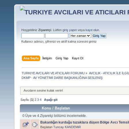
Hoşgeldiniz
Ziyaretçi
. Lütfen
giriş yapın
veya
kayıt olun
.
Kullanıcı adınızı, şifrenizi ve aktif kalma süresini giriniz
Ana Sayfa
İletişim
Giriş Yap
Kayıt Ol
TURKIYE AVCILARI VE ATICILARI FORUMU
»
AVCILIK - ATICILIK İLE 
DKMP - AV YÖNETİMİ DAİRE BAŞKANLIĞINA SESLENİŞ
Avcıların sesine kulak verin!
Sayfa: [
1
]
2
3
4
Aşağı git
Konu
/
Başlatan
0 Üye ve 4 Ziyaretçi bölümü incelemekte.
Bakanlığın kurduğu tuzaklara düşen Bölge Avcı Temsi
Başlatan
Tuncay KANDEMiR