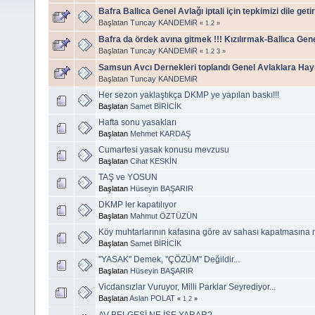
Bafra Ballıca Genel Avlağı iptali için tepkimizi dile get
Başlatan
Tuncay KANDEMiR
«
1
2
»
Bafra da ördek avına gitmek !!! Kızılırmak-Ballıca Genel
Başlatan
Tuncay KANDEMiR
«
1
2
3
»
Samsun Avcı Dernekleri toplandı Genel Avlaklara Hayı
Başlatan
Tuncay KANDEMiR
Her sezon yaklaştıkça DKMP ye yapılan baskı!!!
Başlatan
Samet BİRİCİK
Hafta sonu yasakları
Başlatan
Mehmet KARDAŞ
Cumartesi yasak konusu mevzusu
Başlatan
Cihat KESKİN
TAŞ ve YOSUN
Başlatan
Hüseyin BAŞARIR
DKMP ler kapatılıyor
Başlatan
Mahmut ÖZTÜZÜN
Köy muhtarlarının kafasına göre av sahası kapatmasına 
Başlatan
Samet BİRİCİK
''YASAK'' Demek, ''ÇÖZÜM'' Değildir...
Başlatan
Hüseyin BAŞARIR
Vicdansızlar Vuruyor, Milli Parklar Seyrediyor...
Başlatan
Aslan POLAT
«
1
2
»
AV BELGESİ NE İŞE YARAR?